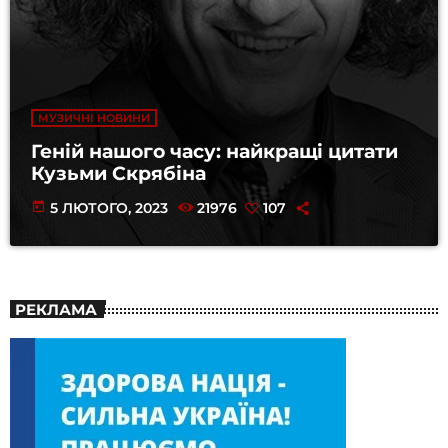
МУЗИЧНІ НОВИНИ
Геній нашого часу: найкращі цитати
Кузьми Скрябіна
today
5 ЛЮТОГО, 2023
21976
107
РЕКЛАМА