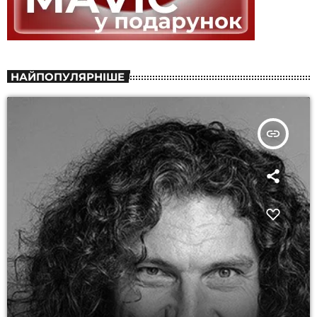
НАЙПОПУЛЯРНІШЕ
insert_link