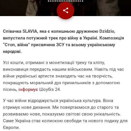
share
email
Співачка SLAVIA, яка є колишньою дружиною Dzidzio,
випустила потужний трек про війну в Україні. Композиція
“Стоп, війна” присвячена ЗСУ та всьому українському
народові.
Усі кошти, отримані з монетизації треку та кліпу,
виконавиця передасть нашим військовим. Навіть під час
війни українські артисти знаходять час на творчість,
покращують моральний дух прихильників з допомогою
пісень,
інформує
Шоубіз 24.
У час війни відроджується українська культура. Вона
отримує нове дихання. Ми повертаємося до старого та
розвиваємо нове, показуємо світові свою унікальність.
Саме Україна стає колискою свободи та нового подиху для
Європи.