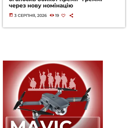
через нову номінацію
today
3 СЕРПНЯ, 2026
19