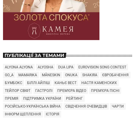
ПУБЛІКАЦІЇ ЗА ТЕМАМИ
ALYONA ALYONA
ALYOSHA
DUA LIPA
EUROVISION SONG CONTEST
GO_A
MAMARIKA
MÅNESKIN
ONUKA
SHAKIRA
ЄВРОБАЧЕННЯ
БУМБОКС
БІЛЛІ АЙЛІШ
КАНЬЄ ВЕСТ
НАСТЯ КАМЕНСКИХ
ТЕЙЛОР СВІФТ
ГАСТРОЛІ
ПРЕМ'ЄРА ВІДЕО
ПРЕМ'ЄРА ПІСНІ
ПРЕМІЯ
ПІДТРИМКА УКРАЇНИ
РЕЙТИНГ
РОСІЙСЬКО-УКРАЇНСЬКА ВІЙНА
СВІДЧЕННЯ ОЧЕВИДЦІВ
ЧАРТИ
ІНФОРМ ЩЕПЛЕННЯ
ІСТОРІЯ