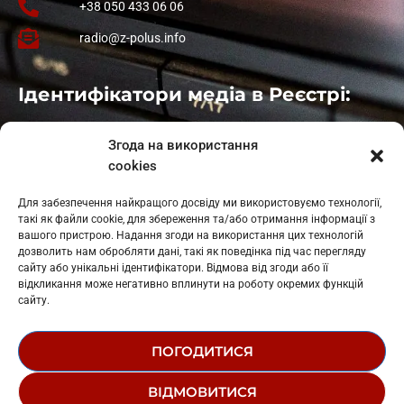
+38 050 433 06 06
radio@z-polus.info
Ідентифікатори медіа в Реєстрі:
Івано-Франківськ
: L11-00661
Згода на використання
Калуш
: L11-01410
cookies
Рогатин
: L11-01801
Яблуниця
: L11-01720
Для забезпечення найкращого досвіду ми використовуємо технології,
Косів: L11-01805
такі як файли cookie, для збереження та/або отримання інформації з
Гарасимів: L11-02274
вашого пристрою. Надання згоди на використання цих технологій
дозволить нам обробляти дані, такі як поведінка під час перегляду
сайту або унікальні ідентифікатори. Відмова від згоди або її
відкликання може негативно вплинути на роботу окремих функцій
сайту.
ПОГОДИТИСЯ
© 1995-2026 РК «ЗАХІДНИЙ ПОЛЮС»
ВІДМОВИТИСЯ
ЛОГОТИП