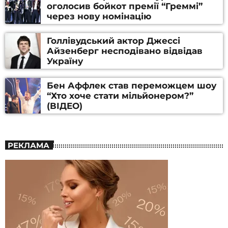
оголосив бойкот премії “Греммі”
через нову номінацію
Голлівудський актор Джессі
Айзенберг несподівано відвідав
Україну
Бен Аффлек став переможцем шоу
“Хто хоче стати мільйонером?”
(ВІДЕО)
РЕКЛАМА