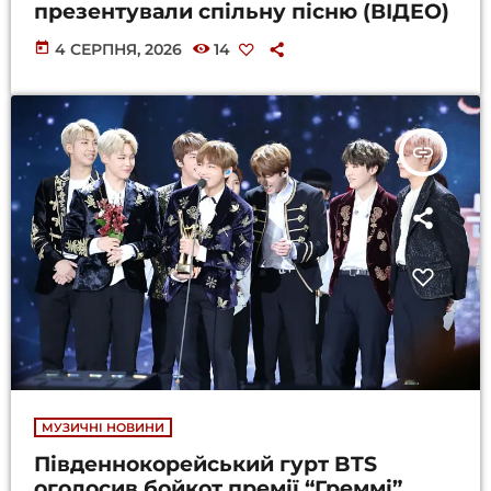
презентували спільну пісню (ВІДЕО)
today
4 СЕРПНЯ, 2026
14
insert_link
МУЗИЧНІ НОВИНИ
Південнокорейський гурт BTS
оголосив бойкот премії “Греммі”