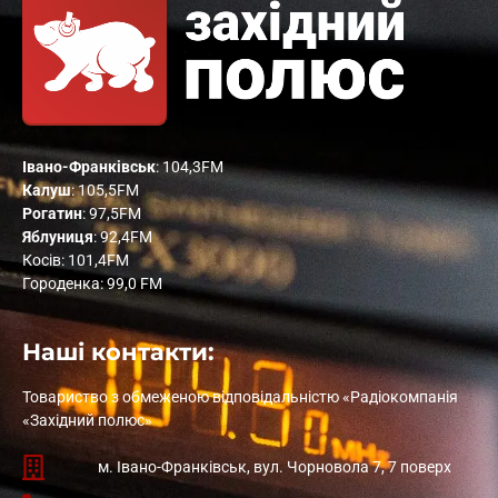
Івано-Франківськ
: 104,3FM
Калуш
: 105,5FM
Рогатин
: 97,5FM
Яблуниця
: 92,4FM
Косів: 101,4FM
Городенка: 99,0 FM
Наші контакти:
Товариство з обмеженою відповідальністю «Радіокомпанія
«Західний полюс»
м. Івано-Франківськ, вул. Чорновола 7, 7 поверх