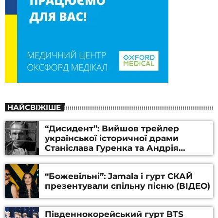
НАЙСВІЖІШЕ
“Дисидент”: Вийшов трейлер
української історичної драми
Станіслава Гуренка та Андрія
Алфьорова (ВІДЕО)
“Божевільні”: Jamala і гурт СКАЙ
презентували спільну пісню (ВІДЕО)
Південнокорейський гурт BTS