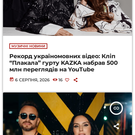
МУЗИЧНІ НОВИНИ
Рекорд україномовних відео: Кліп
“Плакала” гурту KAZKA набрав 500
млн переглядів на YouTube
today
6 СЕРПНЯ, 2026
16
insert_link