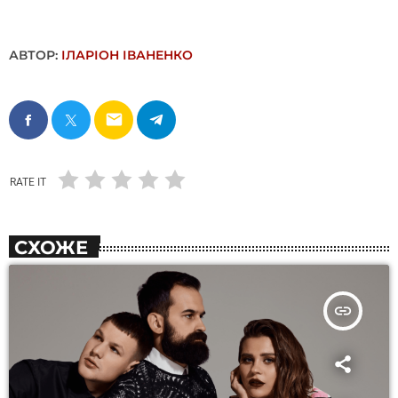
АВТОР:
ІЛАРІОН ІВАНЕНКО
email
RATE IT
СХОЖЕ
insert_link