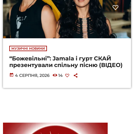
МУЗИЧНІ НОВИНИ
“Божевільні”: Jamala і гурт СКАЙ
презентували спільну пісню (ВІДЕО)
today
4 СЕРПНЯ, 2026
14