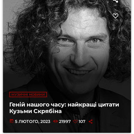
МУЗИЧНІ НОВИНИ
Геній нашого часу: найкращі цитати
Кузьми Скрябіна
today
5 ЛЮТОГО, 2023
21997
107