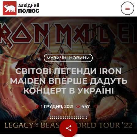
menu
МУЗИЧНІ НОВИНИ
СВІТОВІ ЛЕГЕНДИ IRON
MAIDEN ВПЕРШЕ ДАДУТЬ
КОНЦЕРТ В УКРАЇНІ
1 ГРУДНЯ, 2021
447
today
share
email