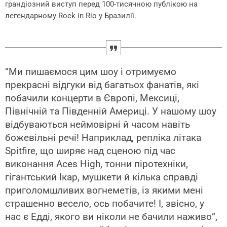
грандіозний виступ перед 100-тисячною публікою на
легендарному Rock in Rio у Бразилії.
“Ми пишаємося цим шоу і отримуємо
прекрасні відгуки від багатьох фанатів, які
побачили концерти в Європі, Мексиці,
Північній та Південній Америці. У нашому шоу
відбуваються неймовірні й часом навіть
божевільні речі! Наприклад, репліка літака
Spitfire, що ширяє над сценою під час
виконання Aces High, тонни піротехніки,
гігантський Ікар, мушкети й кілька справді
приголомшливих вогнеметів, із якими мені
страшенно весело, ось побачите! І, звісно, у
нас є Едді, якого ви ніколи не бачили наживо”,