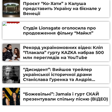
Проєкт “Ко-Хати” з Калуша
представить Україну на бієнале у
Венеції
Студія Lionsgate оголосила про
продовження фільму “Майкл”
Рекорд україномовних відео: Кліп
“Плакала” гурту KAZKA набрав 500
млн переглядів на YouTube
“Дисидент”: Вийшов трейлер
української історичної драми
Станіслава Гуренка та Андрія
Алфьорова (ВІДЕО)
“Божевільні”: Jamala і гурт СКАЙ
презентували спільну пісню (ВІДЕО)