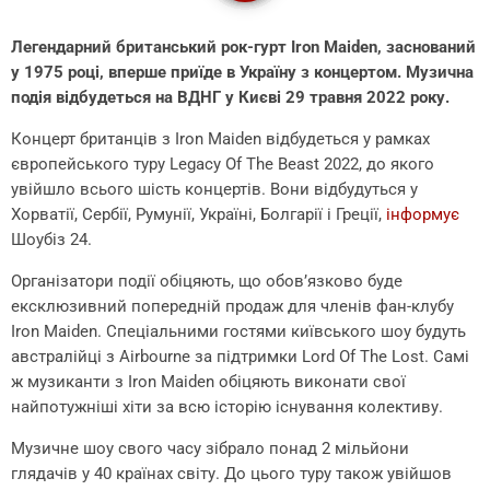
Легендарний британський рок-гурт Iron Maiden, заснований
у 1975 році, вперше приїде в Україну з концертом. Музична
подія відбудеться на ВДНГ у Києві 29 травня 2022 року.
Концерт британців з Iron Maiden відбудеться у рамках
європейського туру Legacy Of The Beast 2022, до якого
увійшло всього шість концертів. Вони відбудуться у
Хорватії, Сербії, Румунії, Україні, Болгарії і Греції,
інформує
Шоубіз 24.
Організатори події обіцяють, що обов’язково буде
ексклюзивний попередній продаж для членів фан-клубу
Iron Maiden. Спеціальними гостями київського шоу будуть
австралійці з Airbourne за підтримки Lord Of The Lost. Самі
ж музиканти з Iron Maiden обіцяють виконати свої
найпотужніші хіти за всю історію існування колективу.
Музичне шоу свого часу зібрало понад 2 мільйони
глядачів у 40 країнах світу. До цього туру також увійшов