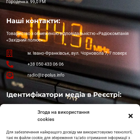
Городенка: 99,0 FM
Наші контакти:
Товариство з обмеженою відповідальністю «Радіокомпанія
«Західний полюс»
м. Івано-Франківськ, вул. Чорновола 7, 7 поверх
+38 050 433 06 06
radio@z-polus.info
Ідентифікатори медіа в Реєстрі:
Івано-Франківськ
: L11-00661
Згода на використання
Калуш
: L11-01410
cookies
Рогатин
: L11-01801
Яблуниця
: L11-01720
Для забезпечення найкращого досвіду ми використовуємо технології,
Косів: L11-01805
такі як файли cookie, для збереження та/або отримання інформації з
Гарасимів: L11-02274