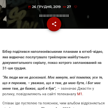
26 ГРУДНЯ, 2019
27
today
share
email
Бібер поділився наполеонівськими планами в ютюб-відео,
яке водночас послугувало трейлером майбутнього
документального серіалу, показ котрого запланований на
31-ше грудня.
“Як люди ми не досконалі. Моє минуле, мої помилки, усе те,
що я пережив, – уважаю, що я там, де маю бути, і Бог має
мене там, де бажає, щоб я був”,
–
зазначає Джастін у
ролику, повідомляють на сайті телеканалу
М1
.
Співак іде пустелею та пояснює, чим альбом відрізняється