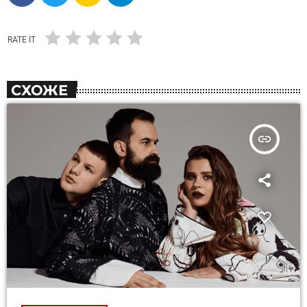
RATE IT
СХОЖЕ
insert_link