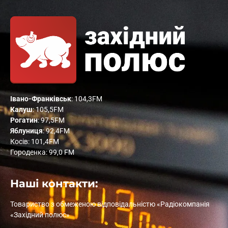
Івано-Франківськ
: 104,3FM
Калуш
: 105,5FM
Рогатин
: 97,5FM
Яблуниця
: 92,4FM
Косів: 101,4FM
Городенка: 99,0 FM
Наші контакти:
Товариство з обмеженою відповідальністю «Радіокомпанія
«Західний полюс»