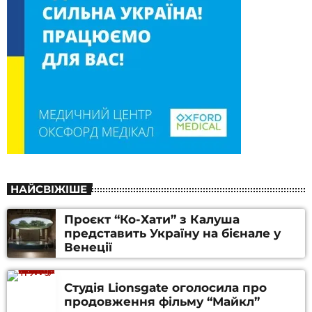
НАЙСВІЖІШЕ
Проєкт “Ко-Хати” з Калуша
представить Україну на бієнале у
Венеції
Студія Lionsgate оголосила про
продовження фільму “Майкл”