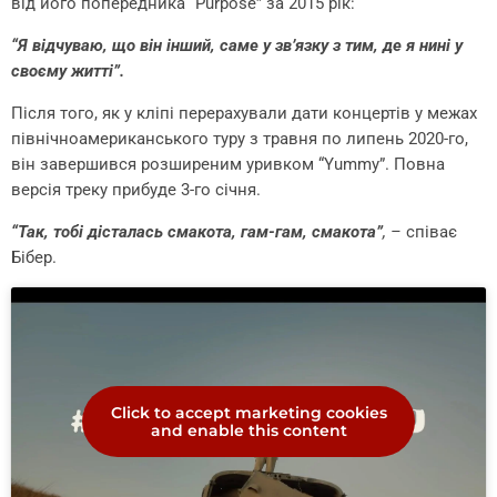
від його попередника “Purpose” за 2015 рік:
“Я відчуваю, що він інший, саме у зв’язку з тим, де я нині у
своєму житті”.
Після того, як у кліпі перерахували дати концертів у межах
північноамериканського туру з травня по липень 2020-го,
він завершився розширеним уривком “Yummy”. Повна
версія треку прибуде 3-го січня.
“Так, тобі дісталась смакота, гам-гам, смакота”
, –
співає
Бібер.
Click to accept marketing cookies
and enable this content