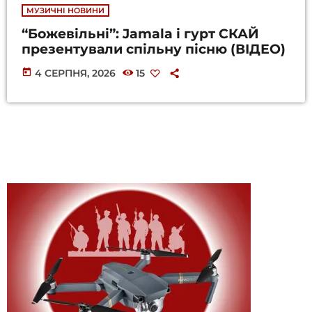
МУЗИЧНІ НОВИНИ
“Божевільні”: Jamala і гурт СКАЙ
презентували спільну пісню (ВІДЕО)
today
4 СЕРПНЯ, 2026
15