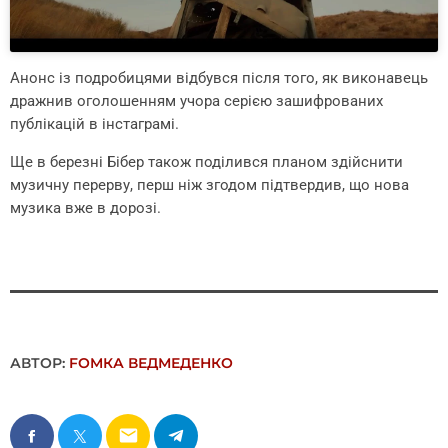
Анонс із подробицями відбувся після того, як виконавець
дражнив оголошенням учора серією зашифрованих
публікацій в інстаграмі.
Ще в березні Бібер також поділився планом здійснити
музичну перерву, перш ніж згодом підтвердив, що нова
музика вже в дорозі.
АВТОР:
FОMКА ВЕДМЕДЕНКО
email