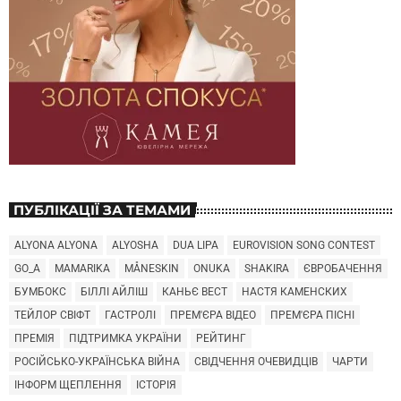
ПУБЛІКАЦІЇ ЗА ТЕМАМИ
ALYONA ALYONA
ALYOSHA
DUA LIPA
EUROVISION SONG CONTEST
GO_A
MAMARIKA
MÅNESKIN
ONUKA
SHAKIRA
ЄВРОБАЧЕННЯ
БУМБОКС
БІЛЛІ АЙЛІШ
КАНЬЄ ВЕСТ
НАСТЯ КАМЕНСКИХ
ТЕЙЛОР СВІФТ
ГАСТРОЛІ
ПРЕМ'ЄРА ВІДЕО
ПРЕМ'ЄРА ПІСНІ
ПРЕМІЯ
ПІДТРИМКА УКРАЇНИ
РЕЙТИНГ
РОСІЙСЬКО-УКРАЇНСЬКА ВІЙНА
СВІДЧЕННЯ ОЧЕВИДЦІВ
ЧАРТИ
ІНФОРМ ЩЕПЛЕННЯ
ІСТОРІЯ