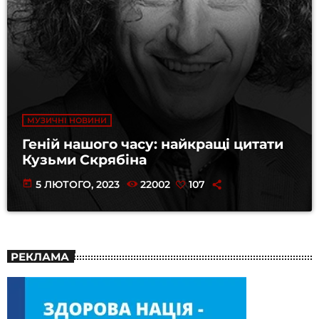
МУЗИЧНІ НОВИНИ
Геній нашого часу: найкращі цитати
Кузьми Скрябіна
today
5 ЛЮТОГО, 2023
22002
107
РЕКЛАМА