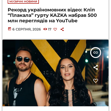
МУЗИЧНІ НОВИНИ
Рекорд україномовних відео: Кліп
“Плакала” гурту KAZKA набрав 500
млн переглядів на YouTube
today
6 СЕРПНЯ, 2026
17
insert_link