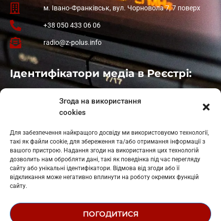
м. Івано-Франківськ, вул. Чорновола 7, 7 поверх
+38 050 433 06 06
radio@z-polus.info
Ідентифікатори медіа в Реєстрі:
Івано-Франківськ
: L11-00661
Згода на використання
Калуш
: L11-01410
cookies
Рогатин
: L11-01801
Яблуниця
: L11-01720
Для забезпечення найкращого досвіду ми використовуємо технології,
Косів: L11-01805
такі як файли cookie, для збереження та/або отримання інформації з
Гарасимів: L11-02274
вашого пристрою. Надання згоди на використання цих технологій
дозволить нам обробляти дані, такі як поведінка під час перегляду
сайту або унікальні ідентифікатори. Відмова від згоди або її
відкликання може негативно вплинути на роботу окремих функцій
сайту.
ПОГОДИТИСЯ