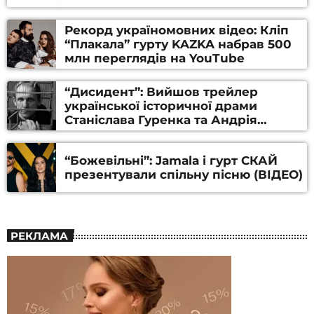
Рекорд україномовних відео: Кліп
“Плакала” гурту KAZKA набрав 500
млн переглядів на YouTube
“Дисидент”: Вийшов трейлер
української історичної драми
Станіслава Гуренка та Андрія
Алфьорова (ВІДЕО)
“Божевільні”: Jamala і гурт СКАЙ
презентували спільну пісню (ВІДЕО)
РЕКЛАМА