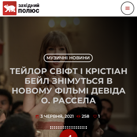
menu
МУЗИЧНІ НОВИНИ
ТЕЙЛОР СВІФТ І КРІСТІАН
БЕЙЛ ЗНІМУТЬСЯ В
НОВОМУ ФІЛЬМІ ДЕВІДА
О. РАССЕЛА
3 ЧЕРВНЯ, 2021
258
1
today