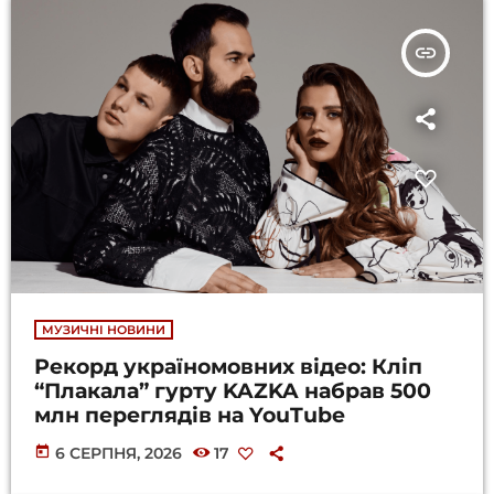
insert_link
МУЗИЧНІ НОВИНИ
Рекорд україномовних відео: Кліп
“Плакала” гурту KAZKA набрав 500
млн переглядів на YouTube
today
6 СЕРПНЯ, 2026
17