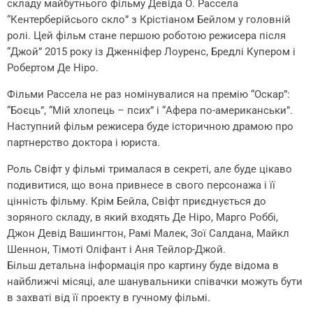
складу майбутнього фільму Девіда О. Рассела
“Кентерберійсього скло” з Крістіаном Бейлом у головній
ролі. Цей фільм стане першою роботою режисера після
“Джой” 2015 року із Дженніфер Лоуренс, Бредлі Купером і
Робертом Де Ніро.
Фільми Рассела не раз номінувалися на премію “Оскар”:
“Боєць”, “Мій хлопець – псих” і “Афера по-американськи”.
Наступний фільм режисера буде історичною драмою про
партнерство доктора і юриста.
Роль Свіфт у фільмі трималася в секреті, але буде цікаво
подивитися, що вона привнесе в свого персонажа і її
цінність фільму. Крім Бейла, Свіфт приєднується до
зоряного складу, в який входять Де Ніро, Марго Роббі,
Джон Девід Вашингтон, Рамі Малек, Зої Салдана, Майкл
Шеннон, Тімоті Оліфант і Аня Тейлор-Джой.
Більш детальна інформація про картину буде відома в
найближчі місяці, але шанувальники співачки можуть бути
в захваті від її проекту в гучному фільмі.