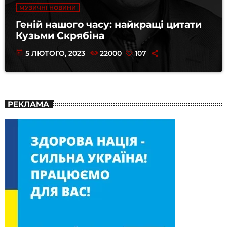
МУЗИЧНІ НОВИНИ
Геній нашого часу: найкращі цитати
Кузьми Скрябіна
today
5 ЛЮТОГО, 2023
22000
107
РЕКЛАМА