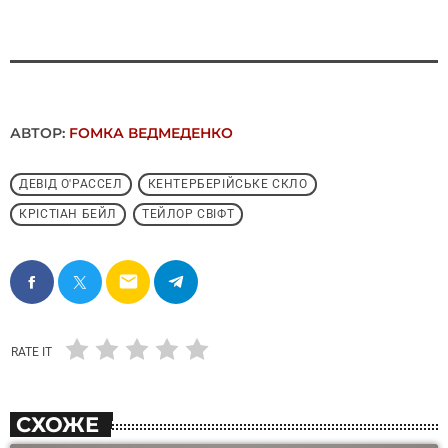
АВТОР:
FОMКА ВЕДМЕДЕНКО
ДЕВІД О'РАССЕЛ
КЕНТЕРБЕРІЙСЬКЕ СКЛО
КРІСТІАН БЕЙЛ
ТЕЙЛОР СВІФТ
email
RATE IT
СХОЖЕ