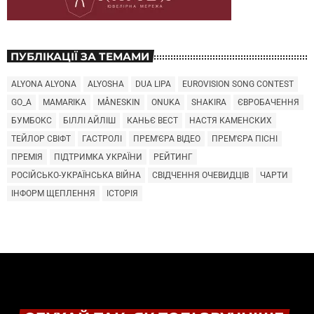
ПУБЛІКАЦІЇ ЗА ТЕМАМИ
ALYONA ALYONA
ALYOSHA
DUA LIPA
EUROVISION SONG CONTEST
GO_A
MAMARIKA
MÅNESKIN
ONUKA
SHAKIRA
ЄВРОБАЧЕННЯ
БУМБОКС
БІЛЛІ АЙЛІШ
КАНЬЄ ВЕСТ
НАСТЯ КАМЕНСКИХ
ТЕЙЛОР СВІФТ
ГАСТРОЛІ
ПРЕМ'ЄРА ВІДЕО
ПРЕМ'ЄРА ПІСНІ
ПРЕМІЯ
ПІДТРИМКА УКРАЇНИ
РЕЙТИНГ
РОСІЙСЬКО-УКРАЇНСЬКА ВІЙНА
СВІДЧЕННЯ ОЧЕВИДЦІВ
ЧАРТИ
ІНФОРМ ЩЕПЛЕННЯ
ІСТОРІЯ