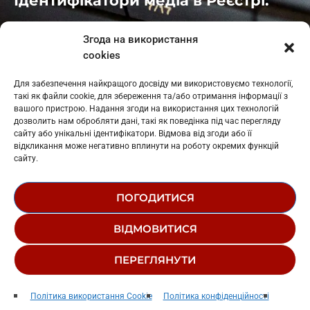
Ідентифікатори медіа в Реєстрі:
Івано-Франківськ
: L11-00661
Згода на використання
Калуш
: L11-01410
cookies
Рогатин
: L11-01801
Яблуниця
: L11-01720
Для забезпечення найкращого досвіду ми використовуємо технології,
Косів: L11-01805
такі як файли cookie, для збереження та/або отримання інформації з
Гарасимів: L11-02274
вашого пристрою. Надання згоди на використання цих технологій
дозволить нам обробляти дані, такі як поведінка під час перегляду
сайту або унікальні ідентифікатори. Відмова від згоди або її
відкликання може негативно вплинути на роботу окремих функцій
сайту.
ПОГОДИТИСЯ
© 1995-2026 РК «ЗАХІДНИЙ ПОЛЮС»
ВІДМОВИТИСЯ
ЛОГОТИП
РЕДАКЦІЙНИЙ СТАТУТ
ПЕРЕГЛЯНУТИ
СТРУКТУРА ВЛАСНОСТІ
Best of the Week
play_arrow
keyboard_arrow_right
Політика використання Cookie
Політика конфіденційності