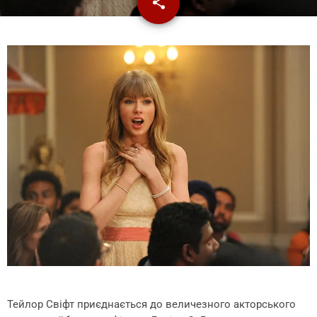
share
email
1
Тейлор Свіфт приєднається до величезного акторського