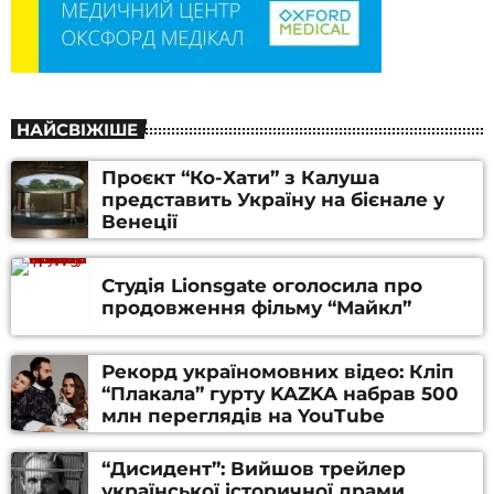
НАЙСВІЖІШЕ
Проєкт “Ко-Хати” з Калуша
представить Україну на бієнале у
Венеції
Студія Lionsgate оголосила про
продовження фільму “Майкл”
Рекорд україномовних відео: Кліп
“Плакала” гурту KAZKA набрав 500
млн переглядів на YouTube
“Дисидент”: Вийшов трейлер
української історичної драми