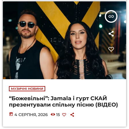
insert_link
МУЗИЧНІ НОВИНИ
“Божевільні”: Jamala і гурт СКАЙ
презентували спільну пісню (ВІДЕО)
today
4 СЕРПНЯ, 2026
15