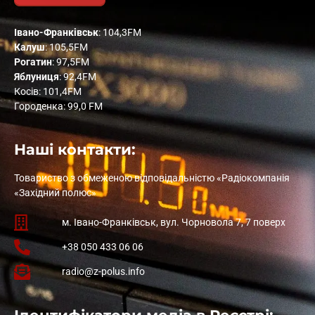
Івано-Франківськ
: 104,3FM
Калуш
: 105,5FM
Рогатин
: 97,5FM
Яблуниця
: 92,4FM
Косів: 101,4FM
Городенка: 99,0 FM
Наші контакти:
Товариство з обмеженою відповідальністю «Радіокомпанія
«Західний полюс»
м. Івано-Франківськ, вул. Чорновола 7, 7 поверх
+38 050 433 06 06
radio@z-polus.info