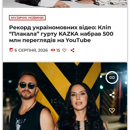
МУЗИЧНІ НОВИНИ
Рекорд україномовних відео: Кліп
“Плакала” гурту KAZKA набрав 500
млн переглядів на YouTube
today
6 СЕРПНЯ, 2026
15
insert_link