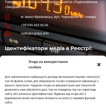
Товариство з обмеженою відповідальністю «Радіокомпанія
«Західний полюс»
м. Івано-Франківськ, вул. Чорновола 7, 7 поверх
+38 050 433 06 06
radio@z-polus.info
Ідентифікатори медіа в Реєстрі:
Івано-Франківськ
: L11-00661
Згода на використання
Калуш
: L11-01410
cookies
Рогатин
: L11-01801
Яблуниця
: L11-01720
Для забезпечення найкращого досвіду ми використовуємо технології,
Косів: L11-01805
такі як файли cookie, для збереження та/або отримання інформації з
Гарасимів: L11-02274
вашого пристрою. Надання згоди на використання цих технологій
дозволить нам обробляти дані, такі як поведінка під час перегляду
сайту або унікальні ідентифікатори. Відмова від згоди або її
відкликання може негативно вплинути на роботу окремих функцій
сайту.