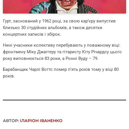
Гурт, заснований у 1962 році, за свою кар’єру випустив
близько 30 студійних альбомів, а також десятки
концертних записів і збірок.
Нині учасники колективу перебувають у поважному віці:
фронтмену Міку Джаггеру та гітаристу Кіту Річардсу цього
року виповнюється 83 роки, а Ронні Вуду – 79.
Барабанщик Чарлі Воттс помер п’ять років тому у віці 80
років.
АВТОР:
ІЛАРІОН ІВАНЕНКО