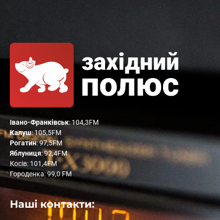
Івано-Франківськ
: 104,3FM
Калуш
: 105,5FM
Рогатин
: 97,5FM
Яблуниця
: 92,4FM
Косів: 101,4FM
Городенка: 99,0 FM
Наші контакти: