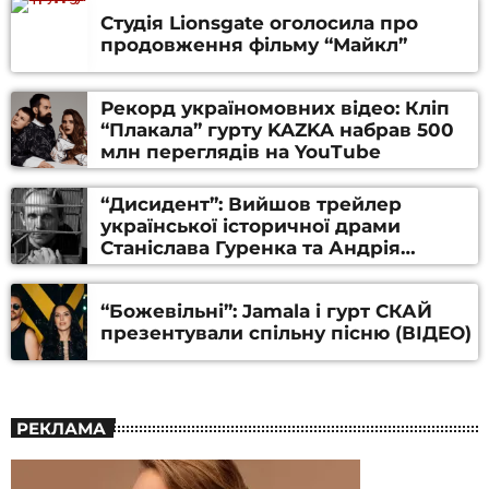
Студія Lionsgate оголосила про
продовження фільму “Майкл”
Рекорд україномовних відео: Кліп
“Плакала” гурту KAZKA набрав 500
млн переглядів на YouTube
“Дисидент”: Вийшов трейлер
української історичної драми
Станіслава Гуренка та Андрія
Алфьорова (ВІДЕО)
“Божевільні”: Jamala і гурт СКАЙ
презентували спільну пісню (ВІДЕО)
РЕКЛАМА