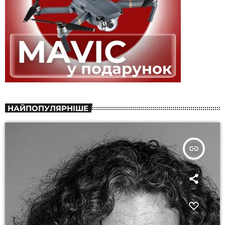
НАЙПОПУЛЯРНІШЕ
insert_link