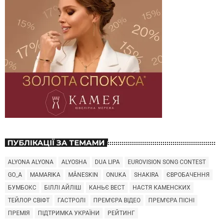
ПУБЛІКАЦІЇ ЗА ТЕМАМИ
ALYONA ALYONA
ALYOSHA
DUA LIPA
EUROVISION SONG CONTEST
GO_A
MAMARIKA
MÅNESKIN
ONUKA
SHAKIRA
ЄВРОБАЧЕННЯ
БУМБОКС
БІЛЛІ АЙЛІШ
КАНЬЄ ВЕСТ
НАСТЯ КАМЕНСКИХ
ТЕЙЛОР СВІФТ
ГАСТРОЛІ
ПРЕМ'ЄРА ВІДЕО
ПРЕМ'ЄРА ПІСНІ
ПРЕМІЯ
ПІДТРИМКА УКРАЇНИ
РЕЙТИНГ