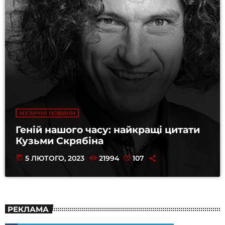
МУЗИЧНІ НОВИНИ
Геній нашого часу: найкращі цитати
Кузьми Скрябіна
today
5 ЛЮТОГО, 2023
21994
107
РЕКЛАМА