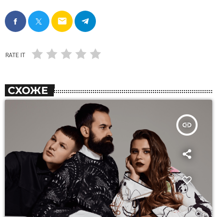
email
RATE IT
СХОЖЕ
insert_link