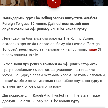
share
email
Легендарний гурт The Rolling Stones випустить альбом
Foreign Tongues 10 липня. Дві нові композиції вже
опубліковані на офіційному YouTube-каналі гурту.
Легендарний британський рок-гурт The Rolling Stones
оголосив про вихід нового альбому під назвою “Foreign
Tongues”, реліз якого запланований на 10 липня,
пише
УНН
з посиланням на Yle.
Інформація про реліз з’явилася на офіційних сторінках
гурту в соціальних мережах, де учасники підтвердили
чутки, що циркулювали останнім часом. За їхніми словами,
новий альбом поєднуватиме традиційне звучання гурту з
елементами блюзу, кантрі та року.
Дві композиції – Rough And Twisted та In The Stars – вже
доступні на офіційному YouTube-каналі гурту.