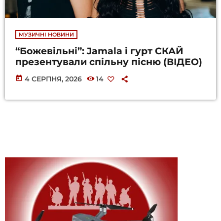
МУЗИЧНІ НОВИНИ
“Божевільні”: Jamala і гурт СКАЙ
презентували спільну пісню (ВІДЕО)
today
4 СЕРПНЯ, 2026
14