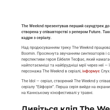
The Weeknd презентував перший саундтрек до с
створена у співавторстві з репером Future. Та
кадри з серіалу.
Над продюсуванням треку The Weeknd працюва
Boomin. Просякнута звучанням синтезаторів і с
перспективи героя Ейбеля Тесфає, який намагає
найпотаємніші та найбрудніші мрії через неї — ї
персонажа The Weeknd в серіалі,
інформує
Слух
The Idol — серіал, створений The Weeknd у спів
серіалу “Ейфорія”. Перша серія вийде на екрани
на Каннському кінофестивалі у травні.
Дивіться кліп The Wee