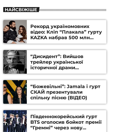
НАЙСВІЖІШЕ
Рекорд україномовних
відео: Кліп “Плакала” гурту
KAZKA набрав 500 млн
переглядів на YouTube
“Дисидент”: Вийшов
трейлер української
історичної драми
Станіслава Гуренка та
Андрія Алфьорова (ВІДЕО)
“Божевільні”: Jamala і гурт
СКАЙ презентували
спільну пісню (ВІДЕО)
Південнокорейський гурт
BTS оголосив бойкот премії
“Греммі” через нову