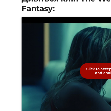
Fantasy:
Click to acce
and enab