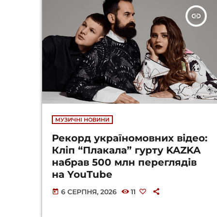
insert_link
МУЗИЧНІ НОВИНИ
Рекорд україномовних відео:
Кліп “Плакала” гурту KAZKA
набрав 500 млн переглядів
на YouTube
6 СЕРПНЯ, 2026
11
today