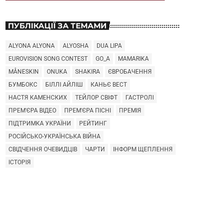
ПУБЛІКАЦІЇ ЗА ТЕМАМИ
ALYONA ALYONA
ALYOSHA
DUA LIPA
EUROVISION SONG CONTEST
GO_A
MAMARIKA
MÅNESKIN
ONUKA
SHAKIRA
ЄВРОБАЧЕННЯ
БУМБОКС
БІЛЛІ АЙЛІШ
КАНЬЄ ВЕСТ
НАСТЯ КАМЕНСКИХ
ТЕЙЛОР СВІФТ
ГАСТРОЛІ
ПРЕМ'ЄРА ВІДЕО
ПРЕМ'ЄРА ПІСНІ
ПРЕМІЯ
ПІДТРИМКА УКРАЇНИ
РЕЙТИНГ
РОСІЙСЬКО-УКРАЇНСЬКА ВІЙНА
СВІДЧЕННЯ ОЧЕВИДЦІВ
ЧАРТИ
ІНФОРМ ЩЕПЛЕННЯ
ІСТОРІЯ