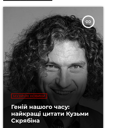
insert_link
МУЗИЧНІ НОВИНИ
Геній нашого часу:
найкращі цитати Кузьми
Скрябіна