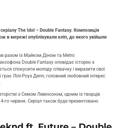
еріалу The Idol – Double Fantasy. Композиція
кож в мережі опублікували кліп, до якого увійшли
в разом із Майком Діном та Metro
аксофона Double Fantasy оповідає історію з
ться спокусити молоду співачку і виразити свої
ї грає Лілі-Роуз Депп, головний любовний інтерес
.
авторстві з Семом Левінсоном, одним із творців
 4-го червня. Серіал також буде презентовано
knd ft. Future – Double