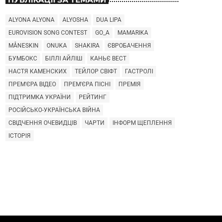
ALYONA ALYONA
ALYOSHA
DUA LIPA
EUROVISION SONG CONTEST
GO_A
MAMARIKA
MÅNESKIN
ONUKA
SHAKIRA
ЄВРОБАЧЕННЯ
БУМБОКС
БІЛЛІ АЙЛІШ
КАНЬЄ ВЕСТ
НАСТЯ КАМЕНСКИХ
ТЕЙЛОР СВІФТ
ГАСТРОЛІ
ПРЕМ'ЄРА ВІДЕО
ПРЕМ'ЄРА ПІСНІ
ПРЕМІЯ
ПІДТРИМКА УКРАЇНИ
РЕЙТИНГ
РОСІЙСЬКО-УКРАЇНСЬКА ВІЙНА
СВІДЧЕННЯ ОЧЕВИДЦІВ
ЧАРТИ
ІНФОРМ ЩЕПЛЕННЯ
ІСТОРІЯ