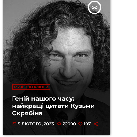
insert_link
МУЗИЧНІ НОВИНИ
Геній нашого часу:
найкращі цитати Кузьми
Скрябіна
5 ЛЮТОГО, 2023
22000
107
today