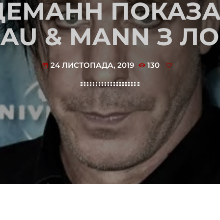
НДЕМАНН ПОКАЗА
RAU & MANN З 
24 ЛИСТОПАДА, 2019
130
today