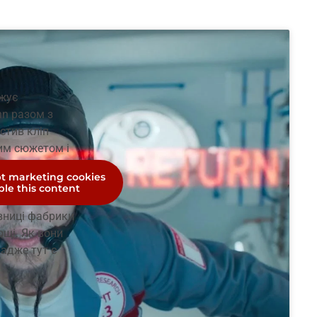
вжує
n разом з
стив кліп
ним сюжетом і
 одній з ролей
pt marketing cookies
тлана Лобода.
,
le this content
одну:
івниці фабрики
ощі. Як вони
 адже тут є