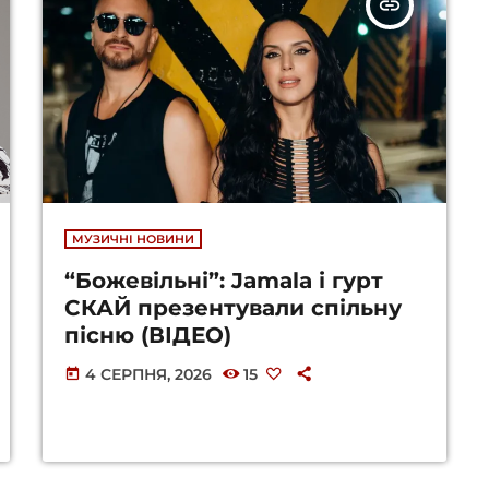
insert_link
МУЗИЧНІ НОВИНИ
“Божевільні”: Jamala і гурт
СКАЙ презентували спільну
пісню (ВІДЕО)
4 СЕРПНЯ, 2026
15
today