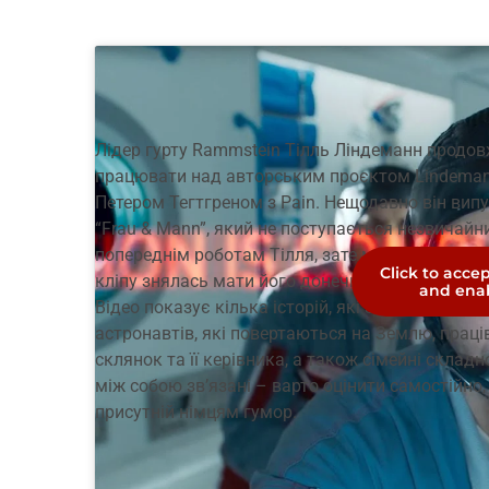
Лідер гурту Rammstein Тілль Ліндеманн продо
працювати над авторським проєктом Lindeman
Петером Тегтгреном з Pain. Нещодавно він випу
“Frau & Mann”, який не поступається незвичай
попереднім роботам Тілля, зате має родзинку-в
Click to acce
кліпу знялась мати його донечки- співачка Сві
and enab
Відео показує кілька історій, які зливаються в 
астронавтів, які повертаються на Землю, прац
склянок та її керівника, а також сімейні складн
між собою зв’язані – варто оцінити самостійно,
присутній німцям гумор.