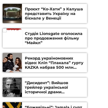
Проєкт “Ко-Хати” з Калуша
представить Україну на
бієнале у Венеції
Студія Lionsgate оголосила
про продовження фільму
“Майкл”
Рекорд україномовних
відео: Кліп “Плакала” гурту
KAZKA набрав 500 млн
переглядів на YouTube
“Дисидент”: Вийшов
трейлер української
історичної драми
Станіслава Гуренка та
Андрія Алфьорова (ВІДЕО)
“Божевільні”: Jamala і гурт