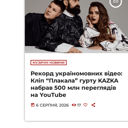
insert_link
МУЗИЧНІ НОВИНИ
Рекорд україномовних відео:
Кліп “Плакала” гурту KAZKA
набрав 500 млн переглядів
на YouTube
6 СЕРПНЯ, 2026
17
today