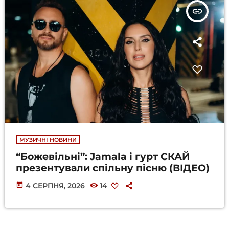
insert_link
МУЗИЧНІ НОВИНИ
“Божевільні”: Jamala і гурт СКАЙ
презентували спільну пісню (ВІДЕО)
today
4 СЕРПНЯ, 2026
14