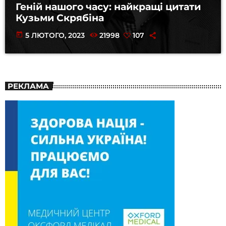
Геній нашого часу: найкращі цитати
Кузьми Скрябіна
today
5 ЛЮТОГО, 2023
21998
107
РЕКЛАМА