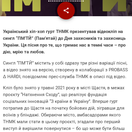
share
email
Український хіп-хоп гурт ТНМК презентував відеокліп на
сингл “ПМ’ТЙ” (Пам’ятай) до Дня захисників та захисниць
України. Ця пісня про те, що тримає нас в темні часи – про
дію, мрію та любов.
Сингл “ПМ’ТЙ” містить у собі одразу три різні варіації пісні,
а відео знято на версію, створену в колаборації з PROBASS
∆ HARDI, повідомляє прес-служба ТНМК в описі під відео.
Кліп було знято у травні 2021 року в місті Щастя, в межах
проєкту “Натхнення Сходу”, що реалізує фундація
соціальних інновацій “З країни в Україну”. Вперше гурт
потрапив до Щастя на початку бойових дій, зігравши для
воїнів у бліндажі. Обираючи місто, амбасадорами якого
ТНМК мали стати в цьому проєкті, згадали про перший
виступ й вирішили повернутися – бо що може бути більш