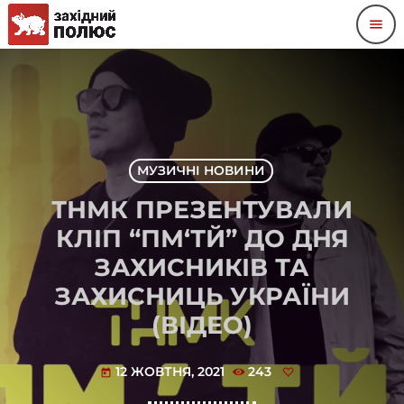
menu
МУЗИЧНІ НОВИНИ
ТНМК ПРЕЗЕНТУВАЛИ
КЛІП “ПМ‘ТЙ” ДО ДНЯ
ЗАХИСНИКІВ ТА
ЗАХИСНИЦЬ УКРАЇНИ
(ВІДЕО)
12 ЖОВТНЯ, 2021
243
today