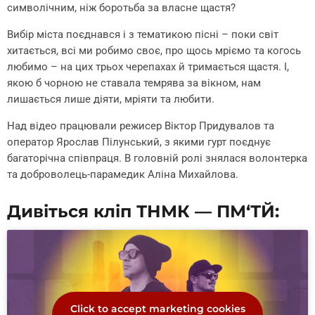
символічним, ніж боротьба за власне щастя?
Вибір міста поєднався і з тематикою пісні – поки світ
хитається, всі ми робимо своє, про щось мріємо та когось
любимо – на цих трьох черепахах й тримається щастя. І,
якою б чорною не ставала темрява за вікном, нам
лишається лише діяти, мріяти та любити.
Над відео працювали режисер Віктор Придувалов та
оператор Ярослав Пілунський, з якими гурт поєднує
багаторічна співпраця. В головній ролі знялася волонтерка
та доброволець-парамедик Аліна Михайлова.
Дивіться кліп ТНМК — ПМ‘ТЙ:
Click to accept marketing cookies