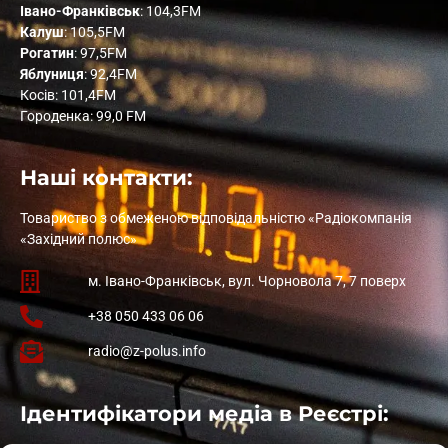
Івано-Франківськ
: 104,3FM
Калуш
: 105,5FM
Рогатин
: 97,5FM
Яблуниця
: 92,4FM
Косів: 101,4FM
Городенка: 99,0 FM
Наші контакти:
Товариство з обмеженою відповідальністю «Радіокомпанія
«Західний полюс»
м. Івано-Франківськ, вул. Чорновола 7, 7 поверх
+38 050 433 06 06
radio@z-polus.info
Ідентифікатори медіа в Реєстрі: