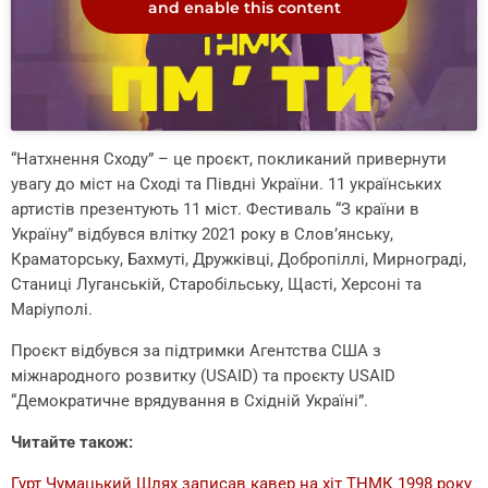
and enable this content
“Натхнення Сходу” – це проєкт, покликаний привернути
увагу до міст на Сході та Півдні України. 11 українських
артистів презентують 11 міст. Фестиваль “З країни в
Україну” відбувся влітку 2021 року в Слов’янську,
Краматорську, Бахмуті, Дружківці, Добропіллі, Мирнограді,
Станиці Луганській, Старобільську, Щасті, Херсоні та
Маріуполі.
Проєкт відбувся за підтримки Агентства США з
міжнародного розвитку (USAID) та проєкту USAID
“Демократичне врядування в Східній Україні”.
Читайте також:
Гурт Чумацький Шлях записав кавер на хіт ТНМК 1998 року