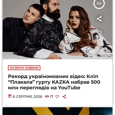
insert_link
МУЗИЧНІ НОВИНИ
Рекорд україномовних відео: Кліп
“Плакала” гурту KAZKA набрав 500
млн переглядів на YouTube
today
6 СЕРПНЯ, 2026
17