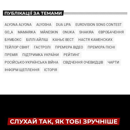
ПУБЛІКАЦІЇ ЗА ТЕМАМИ
ALYONA ALYONA
ALYOSHA
DUA LIPA
EUROVISION SONG CONTEST
GO_A
MAMARIKA
MÅNESKIN
ONUKA
SHAKIRA
ЄВРОБАЧЕННЯ
БУМБОКС
БІЛЛІ АЙЛІШ
КАНЬЄ ВЕСТ
НАСТЯ КАМЕНСКИХ
ТЕЙЛОР СВІФТ
ГАСТРОЛІ
ПРЕМ'ЄРА ВІДЕО
ПРЕМ'ЄРА ПІСНІ
ПРЕМІЯ
ПІДТРИМКА УКРАЇНИ
РЕЙТИНГ
РОСІЙСЬКО-УКРАЇНСЬКА ВІЙНА
СВІДЧЕННЯ ОЧЕВИДЦІВ
ЧАРТИ
ІНФОРМ ЩЕПЛЕННЯ
ІСТОРІЯ
СЛУХАЙ ТАК, ЯК ТОБІ ЗРУЧНІШЕ