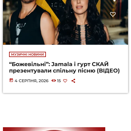
МУЗИЧНІ НОВИНИ
“Божевільні”: Jamala і гурт СКАЙ
презентували спільну пісню (ВІДЕО)
today
4 СЕРПНЯ, 2026
15