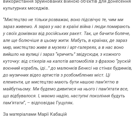
використання зруйнованих війною об’єктів для донесення
культурних меседжів.
“
Мистецтво не тільки розважає, воно підсвічує те, чим ми
зараз живемо. А зараз у нас в країні війна і люди помирають
у своїх домівках від російських ракет. Так, це бачити боляче,
але ще болючіше в цьому жити. Мабуть, в країнах, де зараз
мир, мистецтво живе в музеях і арт-галереях, а в нас воно
вийшло на вулиці і зараз “кричить” звідусюди, з кожного
куточку: від стікерів на капотів автомобілів з фразою “рускій
воєнний корабль, іді…” до малюнків Бенксі на стінах будинків,
до музичних відео артистів з розбомблених міст. Ці
елементи, це мистецтво мають бути нашою пам’яттю в
майбутньому. Ми будемо дивитися на нього і пам’ятати все,
що відбувалося. І, маємо надію, наступні покоління будуть
пам’ятати
“, – відповідає Гуцуляк.
За матеріалами Марії Кабацій