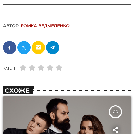
АВТОР:
FОMКА ВЕДМЕДЕНКО
email
RATE IT
СХОЖЕ
insert_link