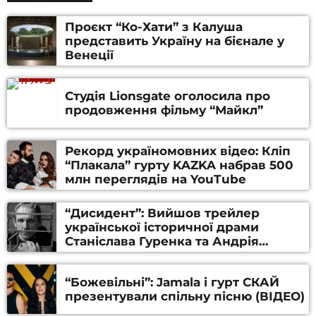
Проєкт “Ко-Хати” з Калуша
представить Україну на бієнале у
Венеції
Студія Lionsgate оголосила про
продовження фільму “Майкл”
Рекорд україномовних відео: Кліп
“Плакала” гурту KAZKA набрав 500
млн переглядів на YouTube
“Дисидент”: Вийшов трейлер
української історичної драми
Станіслава Гуренка та Андрія
Алфьорова (ВІДЕО)
“Божевільні”: Jamala і гурт СКАЙ
презентували спільну пісню (ВІДЕО)