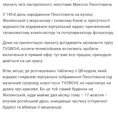
звучить ім’я застреленого чекістами Миколи Леонтовича.
У 145-й день народження Леонтовича на вулиці
Жилянській у морозному і сніжному Києві в присутності
журналістів відкривали віртуальний мурал, присвячений
талановитому композитору та популяризатору фольклору.
Доки на презентацію проєкту доїзджають музиканти гурту
TVORCHI, колеги-телевізійники встигають зробити
включення в прямий ефір: тут вже все працює, приходьте-
дивіться на цю красу.
Втім, місце, де розташовано табличку з QR-кодом, який
відкриє глядачеві віртуальне зображення Леонтовича під
музичний супровід нової пісні TVORCHI, не наштовхує на
думку про красиве. Бо це той самий будинок на
Жилянській, куди майже два місяці тому – 17 жовтня –
влучив російський дрон, знищивши частину історичної
будівлі та вбивши її мешканців.