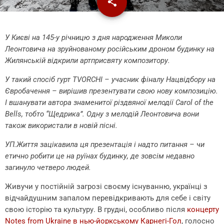
share
email
У Києві на 145-у річницю з дня народження Миколи
Леонтовича на зруйнованому російським дроном будинку на
Жилянській відкрили артприсвяту композитору.
У такий спосіб гурт TVORCHI – учасник фіналу Нацвідбору на
Євробачення – вирішив презентувати свою нову композицію.
І вшанувати автора знаменитої різдвяної мелодії Carol of the
Bells, тобто “Щедрика”. Одну з мелодій Леонтовича вони
також використали в новій пісні.
УП.Життя зацікавила ця презентація і надто питання – чи
етично робити це на руїнах будинку, де зовсім недавно
загинуло четверо людей.
Живучи у постійній загрозі своєму існуванню, українці з
відчайдушним запалом перевідкривають для себе і світу
свою історію та культуру. В грудні, особливо після
концерту
Notes from Ukraine в нью-йоркському Карнегі-Гол
, голосно