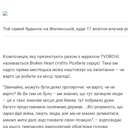
Той самий будинок на Жилянській, куди 17 жовтня влучив р
Композиція, яку презентують разом з муралом TVORCHI,
називається
Broken Heart
(тобто Розбите серце). Така аж
надто пряма мистецька мова наштовхує на запитання – чи
варто це робити на місці трагедії.
“
Звичайно, можуть бути деякі протиріччя: чи варто, чи не
варто? Як би там не було – ми знаємо, що тут загинули люди
– це є таке знакове місце для Києва, тут побувало дуже
багато представників іноземних держав. …Всі розуміють, що
зараз йде війна, гинуть люди, але ми не маємо зупинятися,
маємо жити далі, відстоювати свою позицію
“, – відповідає
на нього тимчасово виконуючий обов’язки голови