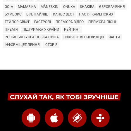
GO_A
MAMARIKA
MÅNESKIN
ONUKA
SHAKIRA
ЄВРОБАЧЕННЯ
БУМБОКС
БІЛЛІ АЙЛІШ
КАНЬЄ ВЕСТ
НАСТЯ КАМЕНСКИХ
ТЕЙЛОР СВІФТ
ГАСТРОЛІ
ПРЕМ'ЄРА ВІДЕО
ПРЕМ'ЄРА ПІСНІ
ПРЕМІЯ
ПІДТРИМКА УКРАЇНИ
РЕЙТИНГ
РОСІЙСЬКО-УКРАЇНСЬКА ВІЙНА
СВІДЧЕННЯ ОЧЕВИДЦІВ
ЧАРТИ
ІНФОРМ ЩЕПЛЕННЯ
ІСТОРІЯ
СЛУХАЙ ТАК, ЯК ТОБІ ЗРУЧНІШЕ