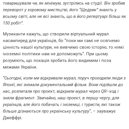
товаришували чи, як мінімум, зустрілись на студії. Він зробив
переворот у хоровому мистецтві, його “Щедрик” знають у
всьому світі, але не всі знають, що в його репертуарі більш як
150 робіт”.
Музиканти кажуть, що створили віртуальний мурал
насамперед для українців, бо “поки ми самі не осягнемо
цінність нашої культури, не вивчимо свою історію, то ніякі
іноземні політики нам не допоможуть”. При цьому
розуміють, що локація зробить його видимим і поза
межами України.
“Сьогодні, коли ми відкривали мурал, поруч проходили люди з
Японії, які знімали документальний фільм. Вони підійшли до
нас, розпитали про проект, відкрили мурал через QR–код і
зняли фрагмент. Звичайно, наш проект, в першу чергу, для
українців, але його побачать і іноземці, і туристи, які також
більше дізнаються про українську культуру
“, – зауважує
Джеффрі.