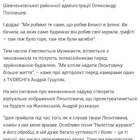
Шевченківської районної адміністрації Олександр
Поповцев.
І додає: “
Ми робимо те саме, що робив Бенксі в Ірпені. Ви
бачили, на яких саме будинках він робив свої мурали, графіті
– там теж було горе, там теж були загиблі”.
Тим часом з’являються музиканти, вітаються з
чиновником та позують телевізійникам перед
зруйнованою будівлею.
“Ми хотіли надати Леонтовичу
більше життя”
, – каже про артпроєкт перед камерами один
з TVORCHI’х Андрій Гуцуляк.
На мої питання про виникнення задуму створити
віртуальне зображення Леонтовича, що проектуватиметься
на будівлі на Жилянській, Андрій розказує:
“
Ідея прийшла під час того, як я слухав твори Леонтовича,
кожен з них мене вразив. Особливо пісня “Налетіли журавлі”
в його обробці, в ній дуже багато чуттєвості і болю – це ті
емоції, які ми всі переживаємо зараз. Тому ми використали