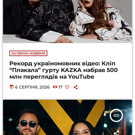
МУЗИЧНІ НОВИНИ
Рекорд україномовних відео: Кліп
“Плакала” гурту KAZKA набрав 500
млн переглядів на YouTube
today
6 СЕРПНЯ, 2026
17
insert_link