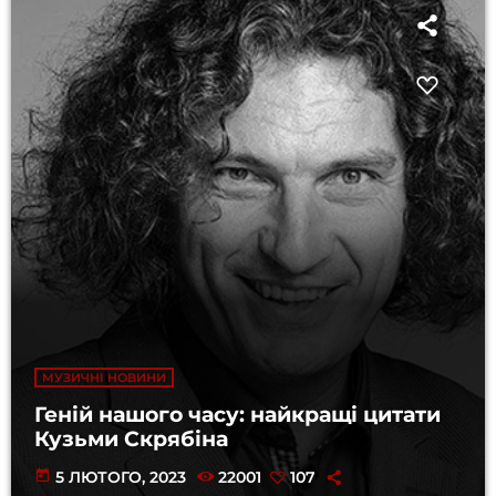
МУЗИЧНІ НОВИНИ
Геній нашого часу: найкращі цитати
Кузьми Скрябіна
today
5 ЛЮТОГО, 2023
22001
107