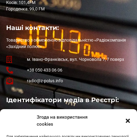
Косів: 101,4FM
Городенка: 99,0 FM
Наші контакти:
Товариство з обмеженою відповідальністю «Радіокомпанія
«Західний полюс»
м. Івано-Франківськ, вул. Чорновола 7, 7 поверх
+38 050 433 06 06
radio@z-polus.info
Ідентифікатори медіа в Реєстрі:
Івано-Франківськ
: L11-00661
Згода на використання
Калуш
: L11-01410
cookies
Рогатин
: L11-01801
Яблуниця
: L11-01720
Для забезпечення найкращого досвіду ми використовуємо технології,