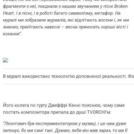
фрагменти з неї, поєднали з нашим звучанням у пісні Broken
Heart. І в пісні, і в роботі багато символізму, метафор. На
муралі ми зобразили журавлів, які відлітають восени і, як ми
знаємо, прилітають навесні – весна приносить хороші вісті і
кохання
“.
В муралі використано технологію доповненої реальності. Ф
Його колега по гурту Джеффрі Кенні пояснює, чому саме
постать композитора припала до душі TVORCHI’м:
“Леонтович був експериментатором у музиці, і це нам дуже
імпонує, бо ми самі такі. Думаю, якби він жив зараз, то ми б