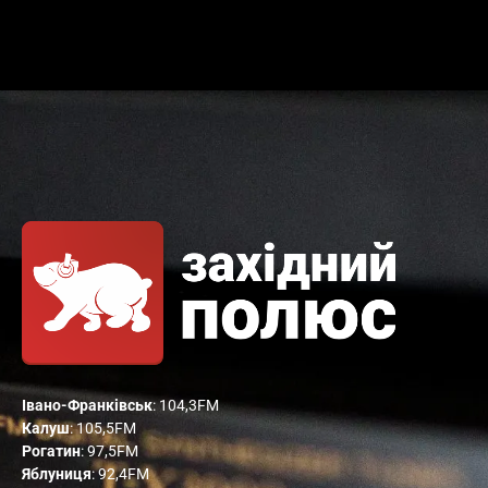
Івано-Франківськ
: 104,3FM
Калуш
: 105,5FM
Рогатин
: 97,5FM
Яблуниця
: 92,4FM