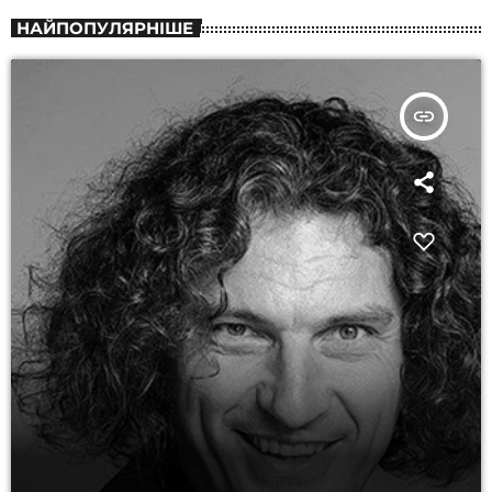
НАЙПОПУЛЯРНІШЕ
insert_link