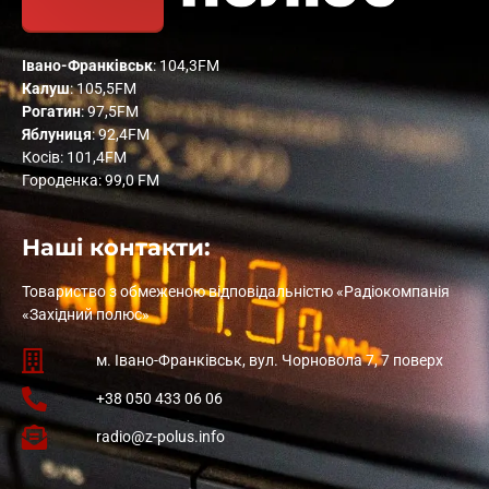
Івано-Франківськ
: 104,3FM
Калуш
: 105,5FM
Рогатин
: 97,5FM
Яблуниця
: 92,4FM
Косів: 101,4FM
Городенка: 99,0 FM
Наші контакти:
Товариство з обмеженою відповідальністю «Радіокомпанія
«Західний полюс»
м. Івано-Франківськ, вул. Чорновола 7, 7 поверх
+38 050 433 06 06
radio@z-polus.info