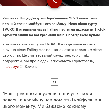
share
email
Учасники Нацвідбору на Євробачення-2020 випустили
перший трек з майбутнього альбому. Нова пісня гурту
TVORCHI отримала назву Falling і встигла підкорити TikTok.
Артисти зняли на неї красивий кліп з повітряною кулею.
Хоч новий альбом гурту TVORCHI вийде лише восени,
лірична пісня Falling має всі шанси стати головним хітом
цього літа. Це синтезований саундтрек усіх літніх
подорожей, він про людей, закоханість і пристрасть,
інформує
24 Sowbiz.
“Наш трек про занурення в почуття, коли
падаєш в космічну невідомість і кайфуєш від
цього моменту. Ми бажаємо кожному