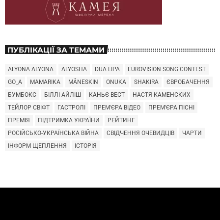
ПУБЛІКАЦІЇ ЗА ТЕМАМИ
ALYONA ALYONA
ALYOSHA
DUA LIPA
EUROVISION SONG CONTEST
GO_A
MAMARIKA
MÅNESKIN
ONUKA
SHAKIRA
ЄВРОБАЧЕННЯ
БУМБОКС
БІЛЛІ АЙЛІШ
КАНЬЄ ВЕСТ
НАСТЯ КАМЕНСКИХ
ТЕЙЛОР СВІФТ
ГАСТРОЛІ
ПРЕМ'ЄРА ВІДЕО
ПРЕМ'ЄРА ПІСНІ
ПРЕМІЯ
ПІДТРИМКА УКРАЇНИ
РЕЙТИНГ
РОСІЙСЬКО-УКРАЇНСЬКА ВІЙНА
СВІДЧЕННЯ ОЧЕВИДЦІВ
ЧАРТИ
ІНФОРМ ЩЕПЛЕННЯ
ІСТОРІЯ