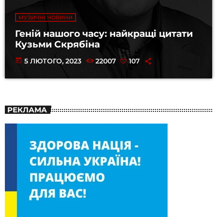
МУЗИЧНІ НОВИНИ
Геній нашого часу: найкращі цитати
Кузьми Скрябіна
today
5 ЛЮТОГО, 2023
22007
107
РЕКЛАМА