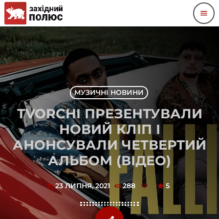
menu
МУЗИЧНІ НОВИНИ
TVORCHI ПРЕЗЕНТУВАЛИ
НОВИЙ КЛІП І
АНОНСУВАЛИ ЧЕТВЕРТИЙ
АЛЬБОМ (ВІДЕО)
23 ЛИПНЯ, 2021
288
5
today