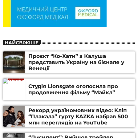
НАЙСВІЖІШЕ
Проєкт “Ко-Хати” з Калуша
представить Україну на бієнале у
Венеції
Студія Lionsgate оголосила про
продовження фільму “Майкл”
Рекорд україномовних відео: Кліп
“Плакала” гурту KAZKA набрав 500
млн переглядів на YouTube
“Дисидент”: Вийшов трейлер