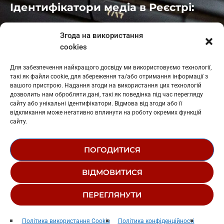
Ідентифікатори медіа в Реєстрі:
Івано-Франківськ
: L11-00661
Згода на використання
Калуш
: L11-01410
cookies
Рогатин
: L11-01801
Яблуниця
: L11-01720
Для забезпечення найкращого досвіду ми використовуємо технології,
Косів: L11-01805
такі як файли cookie, для збереження та/або отримання інформації з
Гарасимів: L11-02274
вашого пристрою. Надання згоди на використання цих технологій
дозволить нам обробляти дані, такі як поведінка під час перегляду
сайту або унікальні ідентифікатори. Відмова від згоди або її
відкликання може негативно вплинути на роботу окремих функцій
сайту.
ПОГОДИТИСЯ
© 1995-2026 РК «ЗАХІДНИЙ ПОЛЮС»
ВІДМОВИТИСЯ
ЛОГОТИП
РЕДАКЦІЙНИЙ СТАТУТ
ПЕРЕГЛЯНУТИ
СТРУКТУРА ВЛАСНОСТІ
Rolling In The Deep
play_arrow
keyboard_arrow_right
Політика використання Cookie
Політика конфіденційності