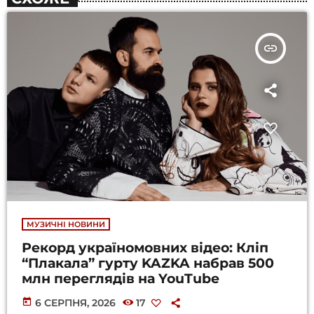
insert_link
МУЗИЧНІ НОВИНИ
Рекорд україномовних відео: Кліп
“Плакала” гурту KAZKA набрав 500
млн переглядів на YouTube
today
6 СЕРПНЯ, 2026
17