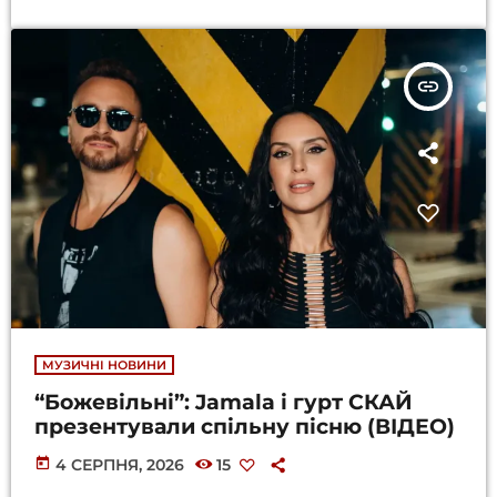
insert_link
МУЗИЧНІ НОВИНИ
“Божевільні”: Jamala і гурт СКАЙ
презентували спільну пісню (ВІДЕО)
today
4 СЕРПНЯ, 2026
15