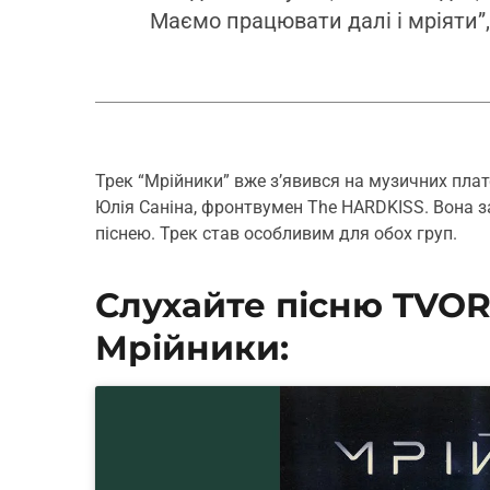
Маємо працювати далі і мріяти”, 
Трек “Мрійники” вже з’явився на музичних пл
Юлія Саніна, фронтвумен The HARDKISS. Вона 
піснею. Трек став особливим для обох груп.
Слухайте пісню TVORC
Мрійники: