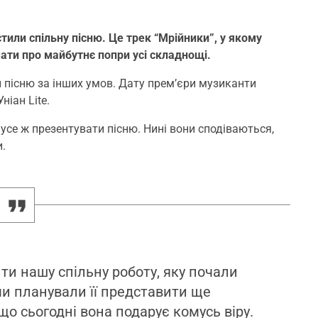
стили спільну пісню. Це трек “Мрійники”, у якому
мати про майбутнє попри усі складнощі.
 пісню за інших умов. Дату прем’єри музиканти
ніан Lite.
 усе ж презентувати пісню. Нині вони сподіваються,
.
ти нашу спільну роботу, яку почали
 ми планували її представити ще
що сьогодні вона подарує комусь віру.