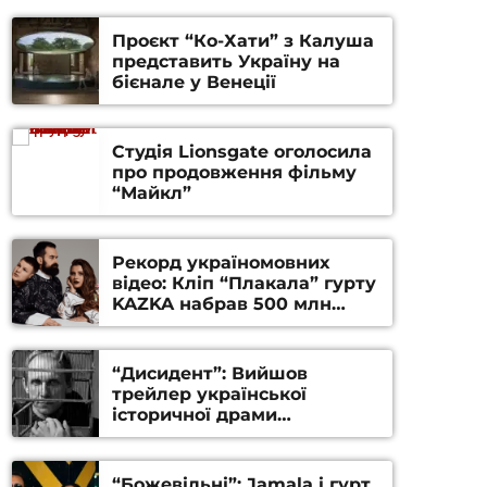
Проєкт “Ко-Хати” з Калуша
представить Україну на
бієнале у Венеції
Студія Lionsgate оголосила
про продовження фільму
“Майкл”
Рекорд україномовних
відео: Кліп “Плакала” гурту
KAZKA набрав 500 млн
переглядів на YouTube
“Дисидент”: Вийшов
трейлер української
історичної драми
Станіслава Гуренка та
Андрія Алфьорова (ВІДЕО)
“Божевільні”: Jamala і гурт