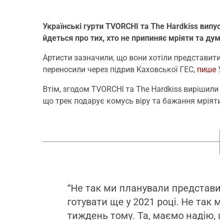
Українські гурти TVORCHI та The Hardkiss випу
йдеться про тих, хто не припиняє мріяти та ду
Артисти зазначили, що вони хотіли представити
переносили через підрив Каховської ГЕС,
пише
У
Втім, згодом TVORCHI та The Hardkiss вирішили
що трек подарує комусь віру та бажання мріяти
“Не так ми планували представи
готувати ще у 2021 році. Не так
тиждень тому. Та, маємо надію, 