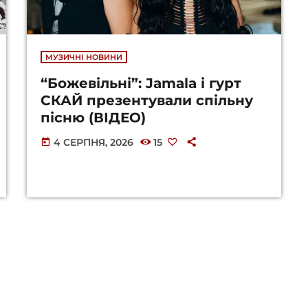
МУЗИЧНІ НОВИНИ
“Божевільні”: Jamala і гурт
СКАЙ презентували спільну
пісню (ВІДЕО)
4 СЕРПНЯ, 2026
15
today