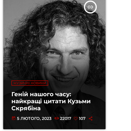
insert_link
МУЗИЧНІ НОВИНИ
Геній нашого часу:
найкращі цитати Кузьми
Скрябіна
5 ЛЮТОГО, 2023
22017
107
today