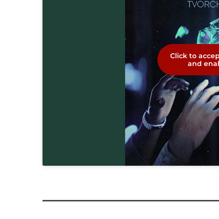
Click to acce
and enab