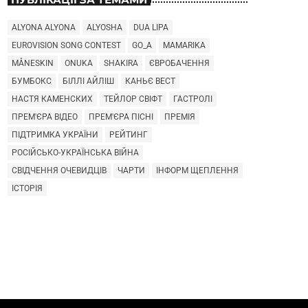
ALYONA ALYONA
ALYOSHA
DUA LIPA
EUROVISION SONG CONTEST
GO_A
MAMARIKA
MÅNESKIN
ONUKA
SHAKIRA
ЄВРОБАЧЕННЯ
БУМБОКС
БІЛЛІ АЙЛІШ
КАНЬЄ ВЕСТ
НАСТЯ КАМЕНСКИХ
ТЕЙЛОР СВІФТ
ГАСТРОЛІ
ПРЕМ'ЄРА ВІДЕО
ПРЕМ'ЄРА ПІСНІ
ПРЕМІЯ
ПІДТРИМКА УКРАЇНИ
РЕЙТИНГ
РОСІЙСЬКО-УКРАЇНСЬКА ВІЙНА
СВІДЧЕННЯ ОЧЕВИДЦІВ
ЧАРТИ
ІНФОРМ ЩЕПЛЕННЯ
ІСТОРІЯ