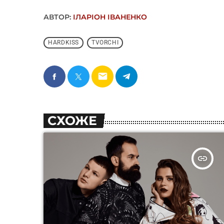
АВТОР:
ІЛАРІОН ІВАНЕНКО
HARDKISS
TVORCHI
email
СХОЖЕ
insert_link