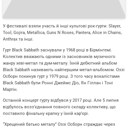
У фестивалі взяли участь й інші культові рок-гурти: Slayer,
Tool, Gojira, Metallica, Guns N Roses, Pantera, Alice in Chains,
Anthrax та інші.
Гурт Black Sabbath заснували у 1968 році в Бірмінгемі.
Колектив вважають одними із засновників музичного
жанру хеві-метал та дум-металу. Їхній дебютний альбом
Black Sabbath називають найпершим метал-альбомом. Оззі
Осборн покинув гурт у 1979 році. З того часу вокалістами
Black Sabbath були Ронні Джеймс Діо, Ян Гіллан і Тоні
Мартін.
Останній концерт гурту відбувся у 2017 році. Але 5 липня
відбулось возз’єднання повного складу колективу, що
поставило фінальну крапку у їхній кар’єрі.
“Хрещений батько металу” Оззі Осборн страждає через