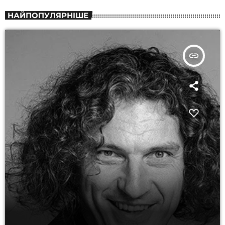
НАЙПОПУЛЯРНІШЕ
insert_link