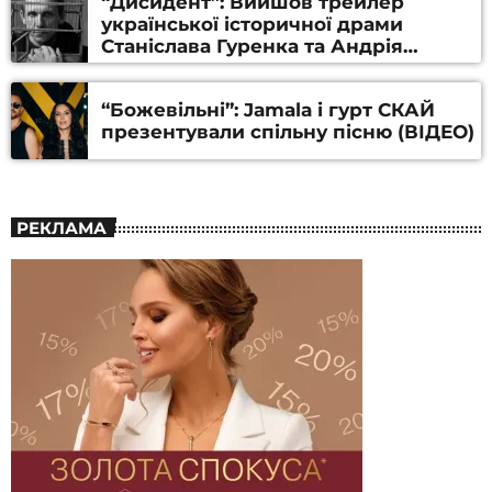
“Дисидент”: Вийшов трейлер
української історичної драми
Станіслава Гуренка та Андрія
Алфьорова (ВІДЕО)
“Божевільні”: Jamala і гурт СКАЙ
презентували спільну пісню (ВІДЕО)
РЕКЛАМА