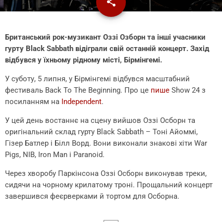
share
email
Британський рок-музикант Оззі Озборн та інші учасники
гурту Black Sabbath відіграли свій останній концерт. Захід
відбувся у їхньому рідному місті, Бірмінгемі.
У суботу, 5 липня, у Бірмінгемі відбувся масштабний
фестиваль Back To The Beginning. Про це
пише
Show 24 з
посиланням на
Independent
.
У цей день востаннє на сцену вийшов Оззі Осборн та
оригінальний склад гурту Black Sabbath – Тоні Айоммі,
Гізер Батлер і Білл Ворд. Вони виконали знакові хіти War
Pigs, NIB, Iron Man і Paranoid.
Через хворобу Паркінсона Оззі Осборн виконував треки,
сидячи на чорному крилатому троні. Прощальний концерт
завершився феєрверками й тортом для Осборна.