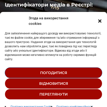
Ідентифікатори медіа в Реєстрі:
Івано-Франківськ
: L11-00661
Згода на використання
Калуш
: L11-01410
cookies
Рогатин
: L11-01801
Яблуниця
: L11-01720
Для забезпечення найкращого досвіду ми використовуємо технології,
Косів: L11-01805
такі як файли cookie, для збереження та/або отримання інформації з
Гарасимів: L11-02274
вашого пристрою. Надання згоди на використання цих технологій
дозволить нам обробляти дані, такі як поведінка під час перегляду
сайту або унікальні ідентифікатори. Відмова від згоди або її
відкликання може негативно вплинути на роботу окремих функцій
сайту.
ПОГОДИТИСЯ
© 1995-2026 РК «ЗАХІДНИЙ ПОЛЮС»
ВІДМОВИТИСЯ
ЛОГОТИП
РЕДАКЦІЙНИЙ СТАТУТ
ПЕРЕГЛЯНУТИ
СТРУКТУРА ВЛАСНОСТІ
Дельфіни
Політика використання Cookie
Політика конфіденційності