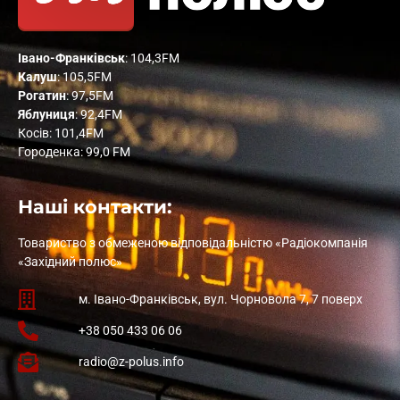
Івано-Франківськ
: 104,3FM
Калуш
: 105,5FM
Рогатин
: 97,5FM
Яблуниця
: 92,4FM
Косів: 101,4FM
Городенка: 99,0 FM
Наші контакти:
Товариство з обмеженою відповідальністю «Радіокомпанія
«Західний полюс»
м. Івано-Франківськ, вул. Чорновола 7, 7 поверх
+38 050 433 06 06
radio@z-polus.info