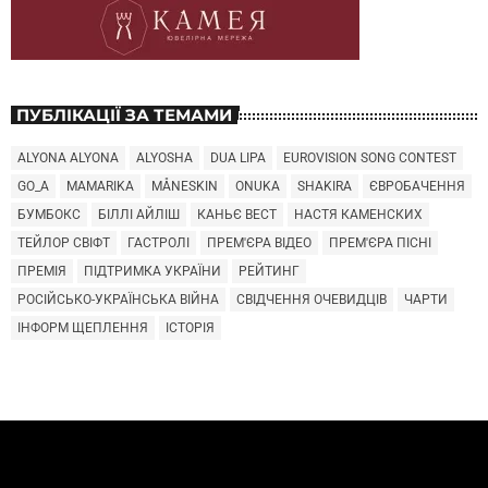
ПУБЛІКАЦІЇ ЗА ТЕМАМИ
ALYONA ALYONA
ALYOSHA
DUA LIPA
EUROVISION SONG CONTEST
GO_A
MAMARIKA
MÅNESKIN
ONUKA
SHAKIRA
ЄВРОБАЧЕННЯ
БУМБОКС
БІЛЛІ АЙЛІШ
КАНЬЄ ВЕСТ
НАСТЯ КАМЕНСКИХ
ТЕЙЛОР СВІФТ
ГАСТРОЛІ
ПРЕМ'ЄРА ВІДЕО
ПРЕМ'ЄРА ПІСНІ
ПРЕМІЯ
ПІДТРИМКА УКРАЇНИ
РЕЙТИНГ
РОСІЙСЬКО-УКРАЇНСЬКА ВІЙНА
СВІДЧЕННЯ ОЧЕВИДЦІВ
ЧАРТИ
ІНФОРМ ЩЕПЛЕННЯ
ІСТОРІЯ