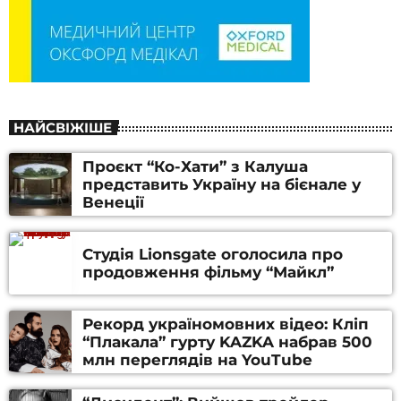
НАЙСВІЖІШЕ
Проєкт “Ко-Хати” з Калуша
представить Україну на бієнале у
Венеції
Студія Lionsgate оголосила про
продовження фільму “Майкл”
Рекорд україномовних відео: Кліп
“Плакала” гурту KAZKA набрав 500
млн переглядів на YouTube