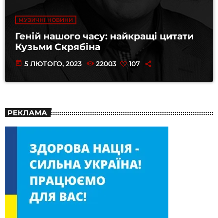
МУЗИЧНІ НОВИНИ
Геній нашого часу: найкращі цитати
Кузьми Скрябіна
today
5 ЛЮТОГО, 2023
22003
107
РЕКЛАМА