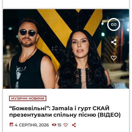
insert_link
МУЗИЧНІ НОВИНИ
“Божевільні”: Jamala і гурт СКАЙ
презентували спільну пісню (ВІДЕО)
today
4 СЕРПНЯ, 2026
15