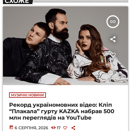
СХОЖЕ
insert_link
МУЗИЧНІ НОВИНИ
Рекорд україномовних відео: Кліп
“Плакала” гурту KAZKA набрав 500
млн переглядів на YouTube
today
6 СЕРПНЯ, 2026
17