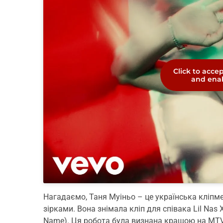
Click to acce
and enab
Нагадаємо, Таня Муіньо – це українська кліпме
зірками. Вона знімала кліп для співака Lil Nas X
Name). Ця робота була визнана кращою на MTV