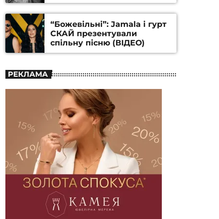
Станіслава Гуренка та
Андрія Алфьорова (ВІДЕО)
“Божевільні”: Jamala і гурт
СКАЙ презентували
спільну пісню (ВІДЕО)
РЕКЛАМА