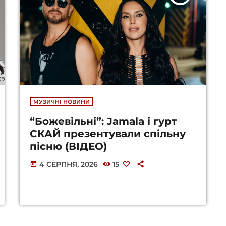
МУЗИЧНІ НОВИНИ
“Божевільні”: Jamala і гурт
СКАЙ презентували спільну
пісню (ВІДЕО)
4 СЕРПНЯ, 2026
15
today