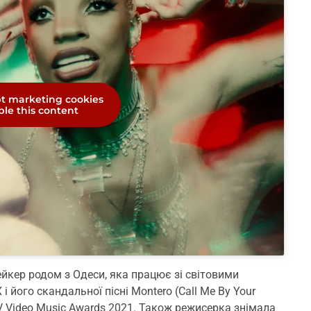
pt marketing cookies
le this content
йкер родом з Одеси, яка працює зі світовими
 і його скандальної пісні Montero (Call Me By Your
 Video Music Awards 2021. Також режисерка знімала