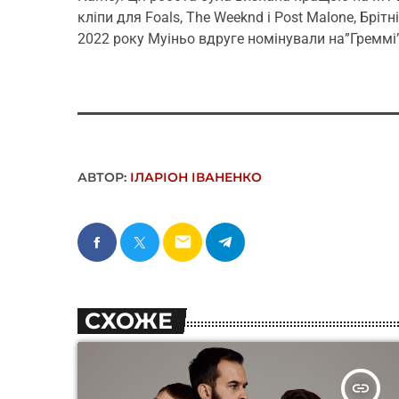
кліпи для Foals, The Weeknd і Post Malone, Бріт
2022 року Муіньо вдруге номінували на”Греммі”
АВТОР:
ІЛАРІОН ІВАНЕНКО
email
СХОЖЕ
insert_link