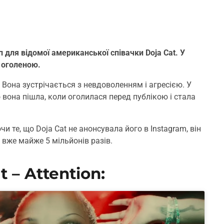
 для відомої американської співачки Doja Cat. У
і оголеною.
 Вона зустрічається з невдоволенням і агресією. У
о вона пішла, коли оголилася перед публікою і стала
и те, що Doja Cat не анонсувала його в Instagram, він
 вже майже 5 мільйонів разів.
 – Attention: