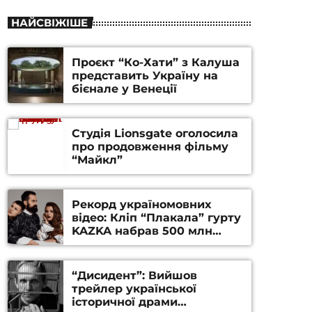
НАЙСВІЖІШЕ
Проєкт “Ко-Хати” з Калуша
представить Україну на
бієнале у Венеції
Студія Lionsgate оголосила
про продовження фільму
“Майкл”
Рекорд україномовних
відео: Кліп “Плакала” гурту
KAZKA набрав 500 млн
переглядів на YouTube
“Дисидент”: Вийшов
трейлер української
історичної драми