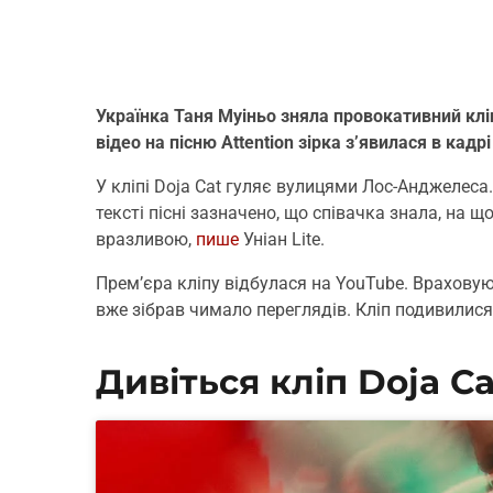
Українка Таня Муіньо зняла провокативний кліп
відео на пісню Attention зірка з’явилася в кадр
У кліпі Doja Cat гуляє вулицями Лос-Анджелеса.
тексті пісні зазначено, що співачка знала, на щ
вразливою,
пише
Уніан Lite.
Прем’єра кліпу відбулася на YouTube. Враховуюч
вже зібрав чимало переглядів. Кліп подивилися
Дивіться кліп Doja Cat