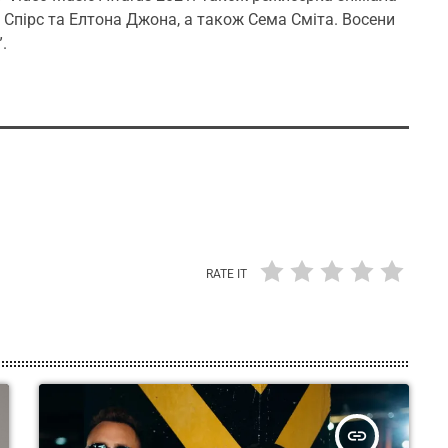
ні Спірс та Елтона Джона, а також Сема Сміта. Восени
.
RATE IT
insert_link