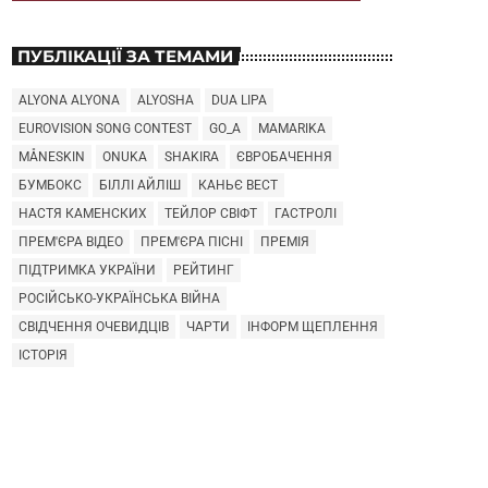
ПУБЛІКАЦІЇ ЗА ТЕМАМИ
ALYONA ALYONA
ALYOSHA
DUA LIPA
EUROVISION SONG CONTEST
GO_A
MAMARIKA
MÅNESKIN
ONUKA
SHAKIRA
ЄВРОБАЧЕННЯ
БУМБОКС
БІЛЛІ АЙЛІШ
КАНЬЄ ВЕСТ
НАСТЯ КАМЕНСКИХ
ТЕЙЛОР СВІФТ
ГАСТРОЛІ
ПРЕМ'ЄРА ВІДЕО
ПРЕМ'ЄРА ПІСНІ
ПРЕМІЯ
ПІДТРИМКА УКРАЇНИ
РЕЙТИНГ
РОСІЙСЬКО-УКРАЇНСЬКА ВІЙНА
СВІДЧЕННЯ ОЧЕВИДЦІВ
ЧАРТИ
ІНФОРМ ЩЕПЛЕННЯ
ІСТОРІЯ