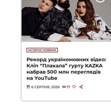
МУЗИЧНІ НОВИНИ
Рекорд україномовних відео:
Кліп “Плакала” гурту KAZKA
набрав 500 млн переглядів
на YouTube
6 СЕРПНЯ, 2026
17
today