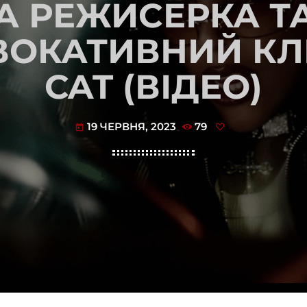
А РЕЖИСЕРКА Т
ВОКАТИВНИЙ КЛІ
CAT (ВІДЕО)
19 ЧЕРВНЯ, 2023
79
today