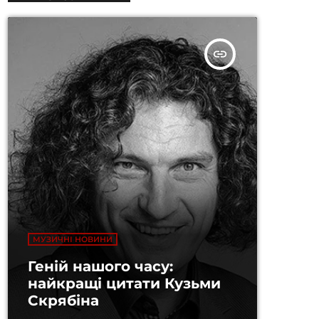
insert_link
МУЗИЧНІ НОВИНИ
Геній нашого часу:
найкращі цитати Кузьми
Скрябіна