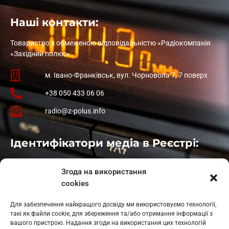
Наші контакти:
Товариство з обмеженою відповідальністю «Радіокомпанія
«Західний полюс»
м. Івано-Франківськ, вул. Чорновола 7, 7 поверх
+38 050 433 06 06
radio@z-polus.info
Ідентифікатори медіа в Реєстрі:
Івано-Франківськ
: L11-00661
Згода на використання
Калуш
: L11-01410
cookies
Рогатин
: L11-01801
Яблуниця
: L11-01720
Для забезпечення найкращого досвіду ми використовуємо технології,
Косів: L11-01805
такі як файли cookie, для збереження та/або отримання інформації з
Гарасимів: L11-02274
вашого пристрою. Надання згоди на використання цих технологій