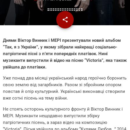
share
email
Днями Віктор Винник і МЕРІ презентували новий альбом
“Так, я з України”, у якому зібрали найкращі соціально-
патріотичні пісні з п’яти попередніх платівок. Нині
музиканти випустили й відео на пісню “Victoria”, яка також
увійшла до платівки.
Уже понад два місяці український народ героїчно боронить
свою землю від загарбників. Разом зі збройним опором
повстав й опір культурний. Українські виконавці створили
вже сотні пісень на тему війни.
Не стоять осторонь культурного фронту й Віктор Винник і
МЕРІ. Музиканти нещодавно випустили збірку
патріотичних пісень, а зараз відео на композицію
“Victoria”. Пісня увійшла до альбому “Кулями Любов…” 2014