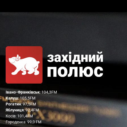
Івано-Франківськ
: 104,3FM
Калуш
: 105,5FM
Рогатин
: 97,5FM
Яблуниця
: 92,4FM
Косів: 101,4FM
Городенка: 99,0 FM