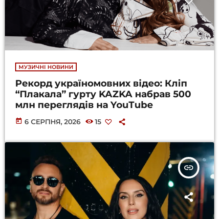
МУЗИЧНІ НОВИНИ
Рекорд україномовних відео: Кліп
“Плакала” гурту KAZKA набрав 500
млн переглядів на YouTube
today
6 СЕРПНЯ, 2026
15
insert_link