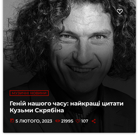
МУЗИЧНІ НОВИНИ
Геній нашого часу: найкращі цитати
Кузьми Скрябіна
today
5 ЛЮТОГО, 2023
21995
107