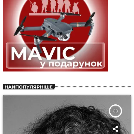
НАЙПОПУЛЯРНІШЕ
insert_link