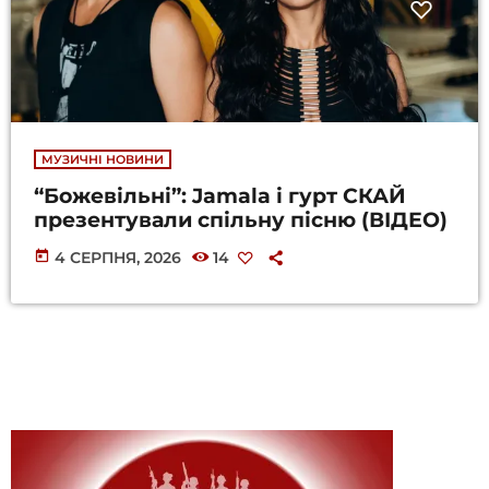
МУЗИЧНІ НОВИНИ
“Божевільні”: Jamala і гурт СКАЙ
презентували спільну пісню (ВІДЕО)
today
4 СЕРПНЯ, 2026
14