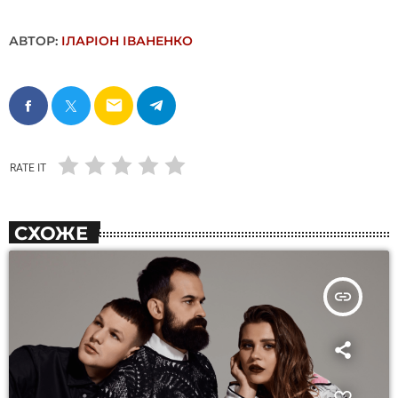
АВТОР:
ІЛАРІОН ІВАНЕНКО
email
RATE IT
СХОЖЕ
insert_link