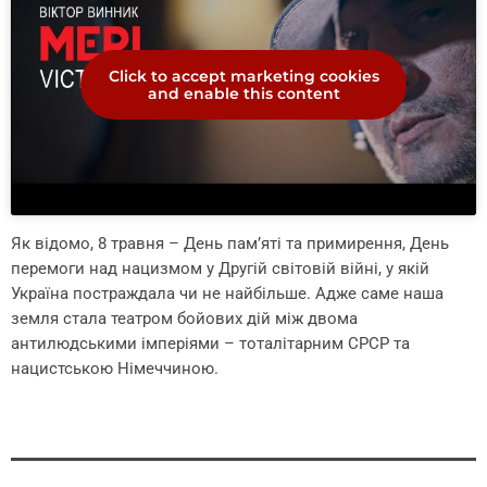
Click to accept marketing cookies
and enable this content
Як відомо, 8 травня – День пам’яті та примирення, День
перемоги над нацизмом у Другій світовій війні, у якій
Україна постраждала чи не найбільше. Адже саме наша
земля стала театром бойових дій між двома
антилюдськими імперіями – тоталітарним СРСР та
нацистською Німеччиною.