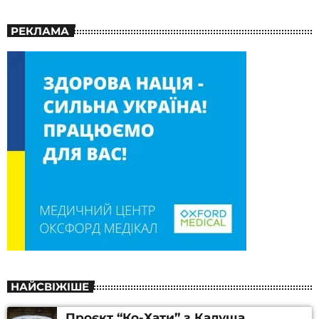
РЕКЛАМА
НАЙСВІЖІШЕ
Проєкт “Ко-Хати” з Калуша