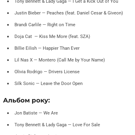
Tony Bennett & Lady Gaga — I Get a Kick Out of You
Justin Bieber — Peaches (feat. Daniel Cesar & Giveon)
Brandi Carlile — Right on Time
Doja Cat — Kiss Me More (feat. SZA)
Billie Eilish — Happier Than Ever
Lil Nas X — Montero (Call Me by Your Name)
Olivia Rodrigo — Drivers License
Silk Sonic — Leave the Door Open
Альбом року:
Jon Batiste — We Are
Tony Bennett & Lady Gaga — Love For Sale