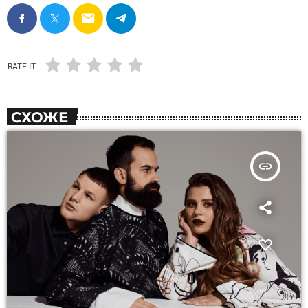
email
RATE IT
СХОЖЕ
insert_link