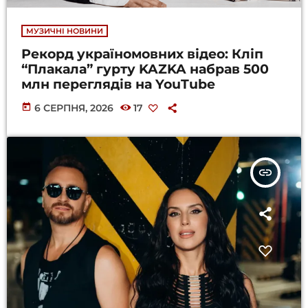
МУЗИЧНІ НОВИНИ
Рекорд україномовних відео: Кліп
“Плакала” гурту KAZKA набрав 500
млн переглядів на YouTube
today
6 СЕРПНЯ, 2026
17
insert_link