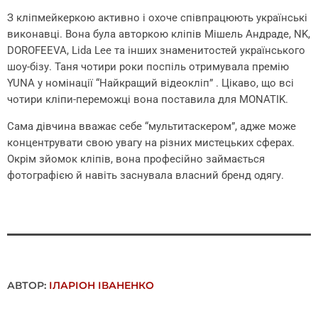
З кліпмейкеркою активно і охоче співпрацюють українські
виконавці. Вона була авторкою кліпів Мішель Андраде, NK,
DOROFEEVA, Lida Lee та інших знаменитостей українського
шоу-бізу. Таня чотири роки поспіль отримувала премію
YUNA у номінації “Найкращий відеокліп” . Цікаво, що всі
чотири кліпи-переможці вона поставила для MONATIK.
Сама дівчина вважає себе “мультитаскером”, адже може
концентрувати свою увагу на різних мистецьких сферах.
Окрім зйомок кліпів, вона професійно займається
фотографією й навіть заснувала власний бренд одягу.
АВТОР:
ІЛАРІОН ІВАНЕНКО