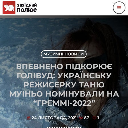
menu
МУЗИЧНІ НОВИНИ
ВПЕВНЕНО ПІДКОРЮЄ
ГОЛІВУД: УКРАЇНСЬКУ
РЕЖИСЕРКУ ТАНЮ
МУІНЬО НОМІНУВАЛИ НА
“ГРЕММІ-2022”
24 ЛИСТОПАДА, 2021
87
1
today