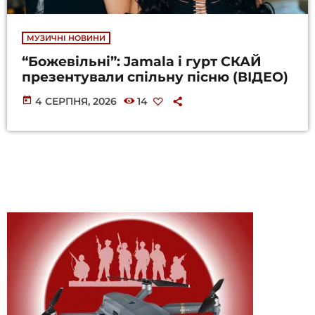
МУЗИЧНІ НОВИНИ
“Божевільні”: Jamala і гурт СКАЙ
презентували спільну пісню (ВІДЕО)
today
4 СЕРПНЯ, 2026
14