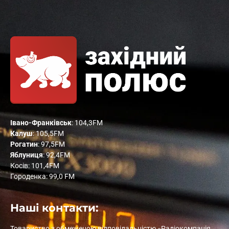
Івано-Франківськ
: 104,3FM
Калуш
: 105,5FM
Рогатин
: 97,5FM
Яблуниця
: 92,4FM
Косів: 101,4FM
Городенка: 99,0 FM
Наші контакти:
Товариство з обмеженою відповідальністю «Радіокомпанія