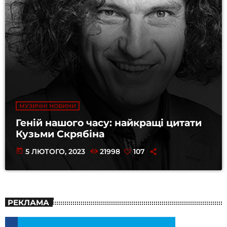
МУЗИЧНІ НОВИНИ
Геній нашого часу: найкращі цитати
Кузьми Скрябіна
today
5 ЛЮТОГО, 2023
21998
107
РЕКЛАМА