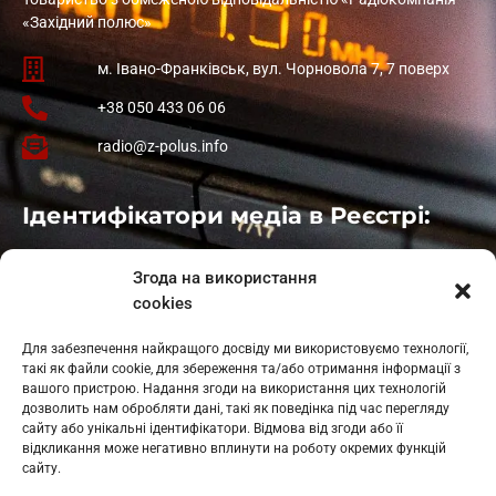
«Західний полюс»
м. Івано-Франківськ, вул. Чорновола 7, 7 поверх
+38 050 433 06 06
radio@z-polus.info
Ідентифікатори медіа в Реєстрі:
Івано-Франківськ
: L11-00661
Згода на використання
Калуш
: L11-01410
cookies
Рогатин
: L11-01801
Яблуниця
: L11-01720
Для забезпечення найкращого досвіду ми використовуємо технології,
Косів: L11-01805
такі як файли cookie, для збереження та/або отримання інформації з
Гарасимів: L11-02274
вашого пристрою. Надання згоди на використання цих технологій
дозволить нам обробляти дані, такі як поведінка під час перегляду
сайту або унікальні ідентифікатори. Відмова від згоди або її
відкликання може негативно вплинути на роботу окремих функцій
сайту.