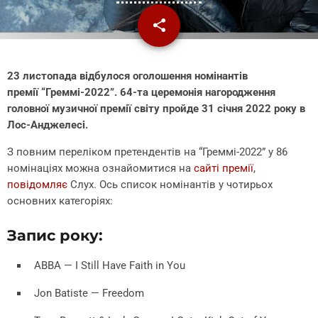
share
email
1
23 листопада відбулося оголошення номінантів
премії “Греммі-2022”. 64-та церемонія нагородження
головної музичної премії світу пройде 31 січня 2022 року в
Лос-Анджелесі.
З повним переліком претендентів на “Греммі-2022” у 86
номінаціях можна ознайомитися на
сайті премії
,
повідомляє
Слух. Ось список номінантів у чотирьох
основних категоріях:
Запис року:
ABBA — I Still Have Faith in You
Jon Batiste — Freedom