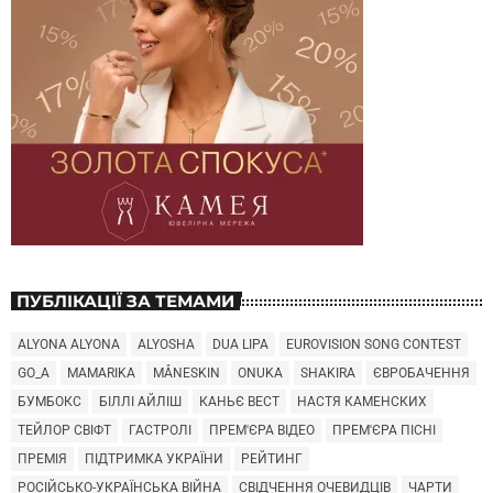
ПУБЛІКАЦІЇ ЗА ТЕМАМИ
ALYONA ALYONA
ALYOSHA
DUA LIPA
EUROVISION SONG CONTEST
GO_A
MAMARIKA
MÅNESKIN
ONUKA
SHAKIRA
ЄВРОБАЧЕННЯ
БУМБОКС
БІЛЛІ АЙЛІШ
КАНЬЄ ВЕСТ
НАСТЯ КАМЕНСКИХ
ТЕЙЛОР СВІФТ
ГАСТРОЛІ
ПРЕМ'ЄРА ВІДЕО
ПРЕМ'ЄРА ПІСНІ
ПРЕМІЯ
ПІДТРИМКА УКРАЇНИ
РЕЙТИНГ
РОСІЙСЬКО-УКРАЇНСЬКА ВІЙНА
СВІДЧЕННЯ ОЧЕВИДЦІВ
ЧАРТИ