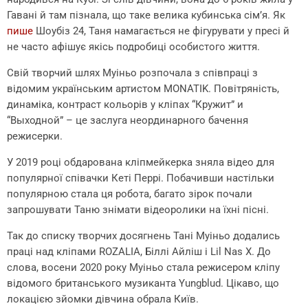
Гавані й там пізнала, що таке велика кубинська сім’я. Як
пише
Шоубіз 24, Таня намагається не фігурувати у пресі й
не часто афішує якісь подробиці особистого життя.
Свій творчий шлях Муіньо розпочала з співпраці з
відомим українським артистом MONATIK. Повітряність,
динаміка, контраст кольорів у кліпах “Кружит” и
“Выходной” – це заслуга неординарного бачення
режисерки.
У 2019 році обдарована кліпмейкерка зняла відео для
популярної співачки Кеті Перрі. Побачивши настільки
популярною стала ця робота, багато зірок почали
запрошувати Таню знімати відеоролики на їхні пісні.
Так до списку творчих досягнень Тані Муіньо додались
праці над кліпами ROZALIA, Біллі Айліш і Lil Nas X. До
слова, восени 2020 року Муіньо стала режисером кліпу
відомого британського музиканта Yungblud. Цікаво, що
локацією зйомки дівчина обрала Київ.