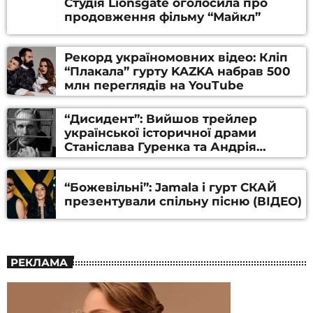
Студія Lionsgate оголосила про
продовження фільму “Майкл”
Рекорд україномовних відео: Кліп
“Плакала” гурту KAZKA набрав 500
млн переглядів на YouTube
“Дисидент”: Вийшов трейлер
української історичної драми
Станіслава Гуренка та Андрія
Алфьорова (ВІДЕО)
“Божевільні”: Jamala і гурт СКАЙ
презентували спільну пісню (ВІДЕО)
РЕКЛАМА