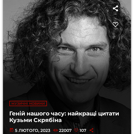
МУЗИЧНІ НОВИНИ
Геній нашого часу: найкращі цитати
Кузьми Скрябіна
today
5 ЛЮТОГО, 2023
22007
107