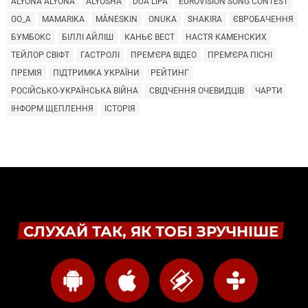
ALYONA ALYONA
ALYOSHA
DUA LIPA
EUROVISION SONG CONTEST
GO_A
MAMARIKA
MÅNESKIN
ONUKA
SHAKIRA
ЄВРОБАЧЕННЯ
БУМБОКС
БІЛЛІ АЙЛІШ
КАНЬЄ ВЕСТ
НАСТЯ КАМЕНСКИХ
ТЕЙЛОР СВІФТ
ГАСТРОЛІ
ПРЕМ'ЄРА ВІДЕО
ПРЕМ'ЄРА ПІСНІ
ПРЕМІЯ
ПІДТРИМКА УКРАЇНИ
РЕЙТИНГ
РОСІЙСЬКО-УКРАЇНСЬКА ВІЙНА
СВІДЧЕННЯ ОЧЕВИДЦІВ
ЧАРТИ
ІНФОРМ ЩЕПЛЕННЯ
ІСТОРІЯ
СЛУХАЙ ТАК, ЯК ТОБІ ЗРУЧНІШЕ