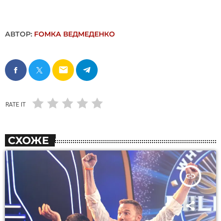
АВТОР:
FОMКА ВЕДМЕДЕНКО
email
RATE IT
СХОЖЕ
insert_link