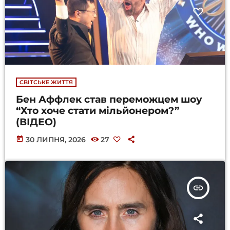
СВІТСЬКЕ ЖИТТЯ
Бен Аффлек став переможцем шоу
“Хто хоче стати мільйонером?”
(ВІДЕО)
today
30 ЛИПНЯ, 2026
27
insert_link