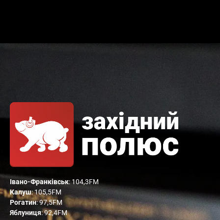
Івано-Франківськ
: 104,3FM
Калуш
: 105,5FM
Рогатин
: 97,5FM
Яблуниця
: 92,4FM