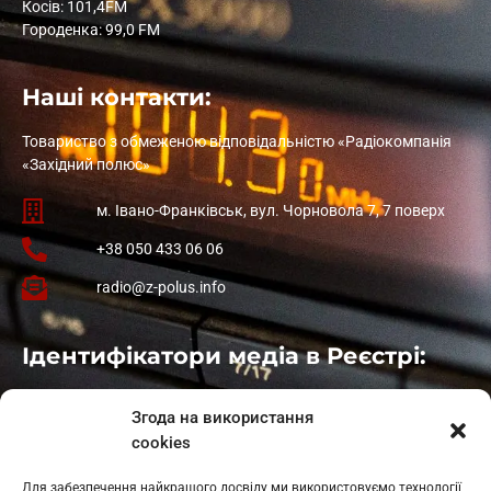
Косів: 101,4FM
Городенка: 99,0 FM
Наші контакти:
Товариство з обмеженою відповідальністю «Радіокомпанія
«Західний полюс»
м. Івано-Франківськ, вул. Чорновола 7, 7 поверх
+38 050 433 06 06
radio@z-polus.info
Ідентифікатори медіа в Реєстрі:
Івано-Франківськ
: L11-00661
Згода на використання
Калуш
: L11-01410
cookies
Рогатин
: L11-01801
Яблуниця
: L11-01720
Для забезпечення найкращого досвіду ми використовуємо технології,