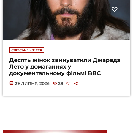
СВІТСЬКЕ ЖИТТЯ
Десять жінок звинуватили Джареда
Лето у домаганнях у
документальному фільмі BBC
today
29 ЛИПНЯ, 2026
28