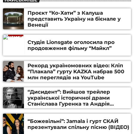
Проєкт “Ко-Хати” з Калуша
представить Україну на бієнале у
Венеції
Студія Lionsgate оголосила про
продовження фільму “Майкл”
Рекорд україномовних відео: Кліп
“Плакала” гурту KAZKA набрав 500
млн переглядів на YouTube
“Дисидент”: Вийшов трейлер
української історичної драми
Станіслава Гуренка та Андрія
Алфьорова (ВІДЕО)
“Божевільні”: Jamala і гурт СКАЙ
презентували спільну пісню (ВІДЕО)