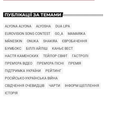
ПУБЛІКАЦІЇ ЗА ТЕМАМИ
ALYONA ALYONA
ALYOSHA
DUA LIPA
EUROVISION SONG CONTEST
GO_A
MAMARIKA
MÅNESKIN
ONUKA
SHAKIRA
ЄВРОБАЧЕННЯ
БУМБОКС
БІЛЛІ АЙЛІШ
КАНЬЄ ВЕСТ
НАСТЯ КАМЕНСКИХ
ТЕЙЛОР СВІФТ
ГАСТРОЛІ
ПРЕМ'ЄРА ВІДЕО
ПРЕМ'ЄРА ПІСНІ
ПРЕМІЯ
ПІДТРИМКА УКРАЇНИ
РЕЙТИНГ
РОСІЙСЬКО-УКРАЇНСЬКА ВІЙНА
СВІДЧЕННЯ ОЧЕВИДЦІВ
ЧАРТИ
ІНФОРМ ЩЕПЛЕННЯ
ІСТОРІЯ