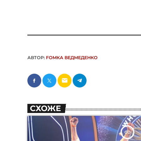
АВТОР:
FОMКА ВЕДМЕДЕНКО
email
СХОЖЕ
insert_link