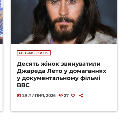
СВІТСЬКЕ ЖИТТЯ
Десять жінок звинуватили
Джареда Лето у домаганнях
у документальному фільмі
BBC
29 ЛИПНЯ, 2026
27
today