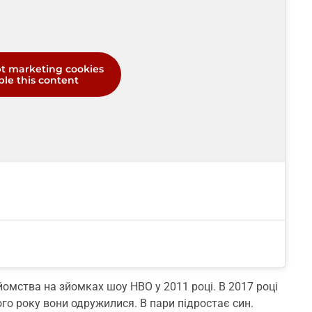
pt marketing cookies
le this content
омства на зйомках шоу HBO у 2011 році. В 2017 році
ого року вони одружилися. В пари підростає син.