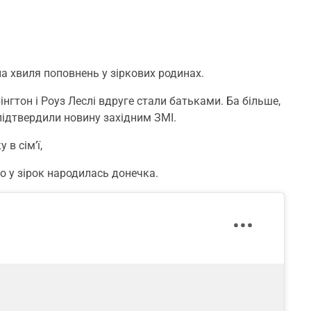
ла хвиля поповнень у зіркових родинах.
рінгтон і Роуз Леслі вдруге стали батьками. Ба більше,
підтвердили новину західним ЗМІ.
в сім’ї,
о у зірок народилась донечка.