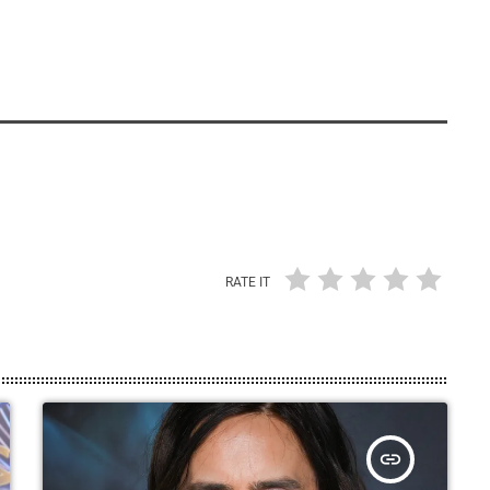
RATE IT
insert_link