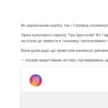
Як український шоубіз, так і Голлівуд сколихну
Зірки культового серіалу “Гра престолів” Кіт Ге
не стали це тримати в таємниці і ексклюзивно 
Вони дуже раді, що привітали маленьку дівчинку 
— сказав представник актора, підтвердивши, щ