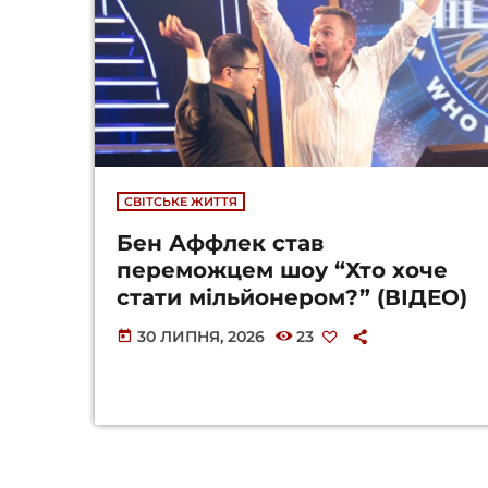
СВІТСЬКЕ ЖИТТЯ
Бен Аффлек став
переможцем шоу “Хто хоче
стати мільйонером?” (ВІДЕО)
30 ЛИПНЯ, 2026
23
today