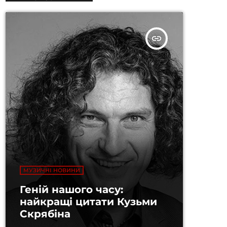
insert_link
МУЗИЧНІ НОВИНИ
Геній нашого часу:
найкращі цитати Кузьми
Скрябіна