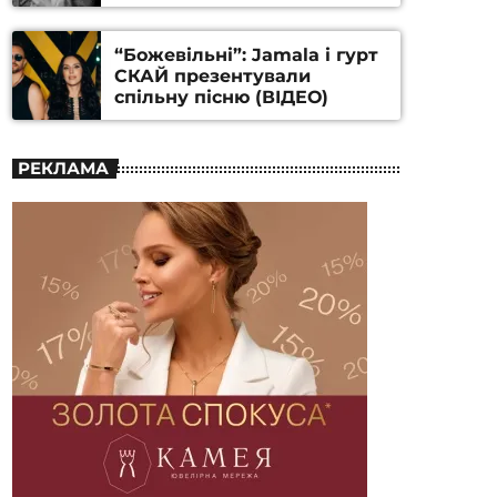
Станіслава Гуренка та
Андрія Алфьорова (ВІДЕО)
“Божевільні”: Jamala і гурт
СКАЙ презентували
спільну пісню (ВІДЕО)
РЕКЛАМА