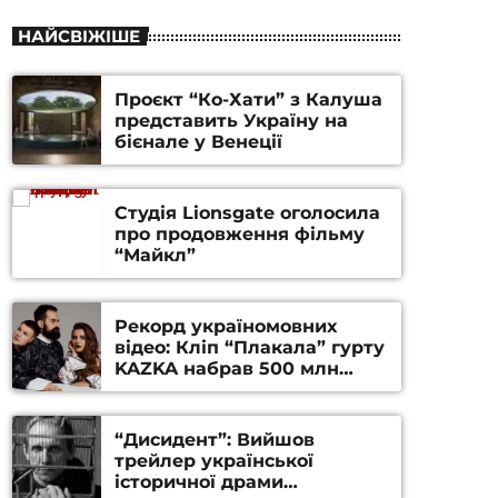
НАЙСВІЖІШЕ
Проєкт “Ко-Хати” з Калуша
представить Україну на
бієнале у Венеції
Студія Lionsgate оголосила
про продовження фільму
“Майкл”
Рекорд україномовних
відео: Кліп “Плакала” гурту
KAZKA набрав 500 млн
переглядів на YouTube
“Дисидент”: Вийшов
трейлер української
історичної драми