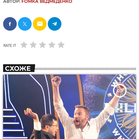
АВТОР:
FОMКА ВЕДМЕДЕНКО
email
RATE IT
СХОЖЕ
insert_link