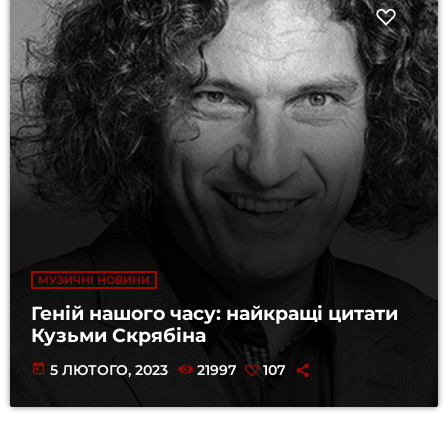
МУЗИЧНІ НОВИНИ
Геній нашого часу: найкращі цитати
Кузьми Скрябіна
today
5 ЛЮТОГО, 2023
21997
107