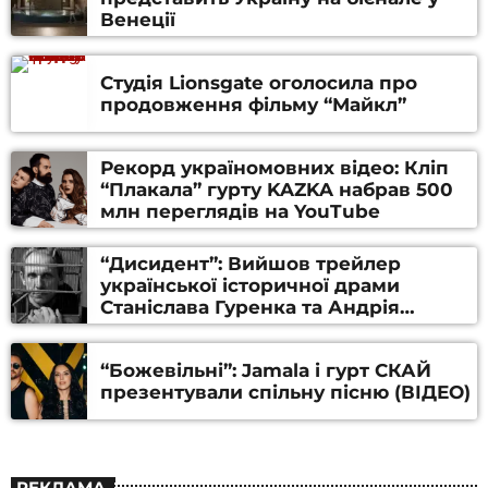
Венеції
Студія Lionsgate оголосила про
продовження фільму “Майкл”
Рекорд україномовних відео: Кліп
“Плакала” гурту KAZKA набрав 500
млн переглядів на YouTube
“Дисидент”: Вийшов трейлер
української історичної драми
Станіслава Гуренка та Андрія
Алфьорова (ВІДЕО)
“Божевільні”: Jamala і гурт СКАЙ
презентували спільну пісню (ВІДЕО)
РЕКЛАМА