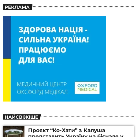
РЕКЛАМА
НАЙСВІЖІШЕ
Проєкт “Ко-Хати” з Калуша
представить Україну на бієнале у