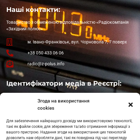
Наші контакти:
Товариство з обмеженою відповідальністю «Радіокомпанія
«Західний полюс»
м. Івано-Франківськ, вул. Чорновола 7, 7 поверх
+38 050 433 06 06
radio@z-polus.info
Ідентифікатори медіа в Реєстрі:
Івано-Франківськ
: L11-00661
Згода на використання
Калуш
: L11-01410
cookies
Рогатин
: L11-01801
Яблуниця
: L11-01720
Для забезпечення найкращого досвіду ми використовуємо технології,
Косів: L11-01805
такі як файли cookie, для збереження та/або отримання інформації з
Гарасимів: L11-02274
вашого пристрою. Надання згоди на використання цих технологій
дозволить нам обробляти дані, такі як поведінка під час перегляду