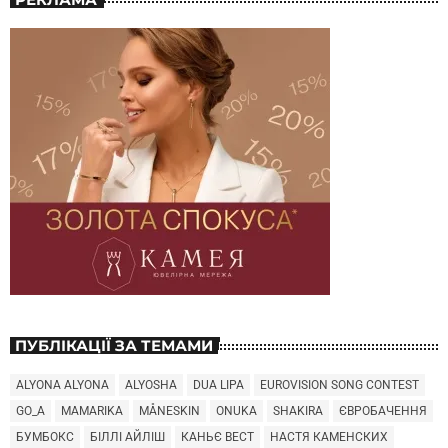
ПУБЛІКАЦІЇ ЗА ТЕМАМИ
ALYONA ALYONA
ALYOSHA
DUA LIPA
EUROVISION SONG CONTEST
GO_A
MAMARIKA
MÅNESKIN
ONUKA
SHAKIRA
ЄВРОБАЧЕННЯ
БУМБОКС
БІЛЛІ АЙЛІШ
КАНЬЄ ВЕСТ
НАСТЯ КАМЕНСКИХ