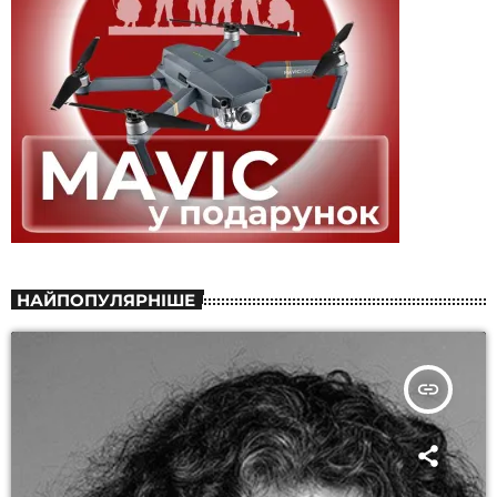
НАЙПОПУЛЯРНІШЕ
insert_link