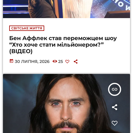
СВІТСЬКЕ ЖИТТЯ
Бен Аффлек став переможцем шоу
“Хто хоче стати мільйонером?”
(ВІДЕО)
today
30 ЛИПНЯ, 2026
25
insert_link