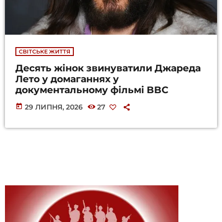
СВІТСЬКЕ ЖИТТЯ
Десять жінок звинуватили Джареда
Лето у домаганнях у
документальному фільмі BBC
today
29 ЛИПНЯ, 2026
27