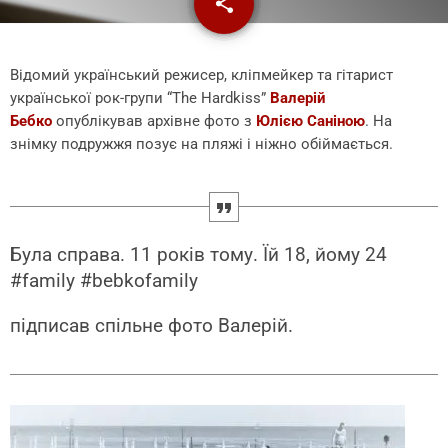
share
email
Відомий український режисер, кліпмейкер та гітарист
української рок-групи “The Hardkiss”
Валерій
Бебко
опублікував архівне фото з
Юлією Саніною
. На
знімку подружжя позує на пляжі і ніжно обіймається.
Була справа. 11 років тому. Їй 18, йому 24
#family #bebkofamily
підписав спільне фото Валерій.