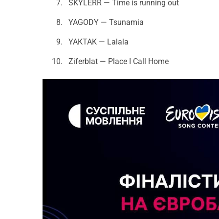
SKYLERR — Time is running out
YAGODY — Tsunamia
YAKTAK — Lalala
Ziferblat — Place I Call Home