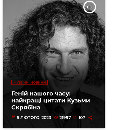
insert_link
МУЗИЧНІ НОВИНИ
Геній нашого часу:
найкращі цитати Кузьми
Скрябіна
5 ЛЮТОГО, 2023
21997
107
today