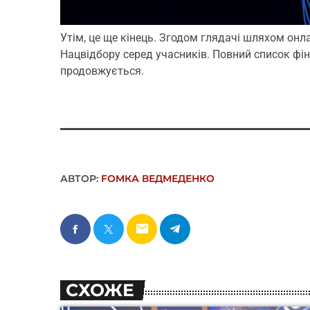
Утім, це ще кінець. Згодом глядачі шляхом онла
Нацвідбору серед учасників. Повний список фін
продовжується.
АВТОР:
FОMКА ВЕДМЕДЕНКО
email
СХОЖЕ