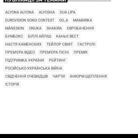
ALYONA ALYONA
ALYOSHA
DUA LIPA
EUROVISION SONG CONTEST
GO_A
MAMARIKA
MÅNESKIN
ONUKA
SHAKIRA
ЄВРОБАЧЕННЯ
БУМБОКС
БІЛЛІ АЙЛІШ
КАНЬЄ ВЕСТ
НАСТЯ КАМЕНСКИХ
ТЕЙЛОР СВІФТ
ГАСТРОЛІ
ПРЕМ'ЄРА ВІДЕО
ПРЕМ'ЄРА ПІСНІ
ПРЕМІЯ
ПІДТРИМКА УКРАЇНИ
РЕЙТИНГ
РОСІЙСЬКО-УКРАЇНСЬКА ВІЙНА
СВІДЧЕННЯ ОЧЕВИДЦІВ
ЧАРТИ
ІНФОРМ ЩЕПЛЕННЯ
ІСТОРІЯ