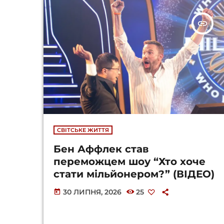
insert_link
СВІТСЬКЕ ЖИТТЯ
Бен Аффлек став
переможцем шоу “Хто хоче
стати мільйонером?” (ВІДЕО)
30 ЛИПНЯ, 2026
25
today