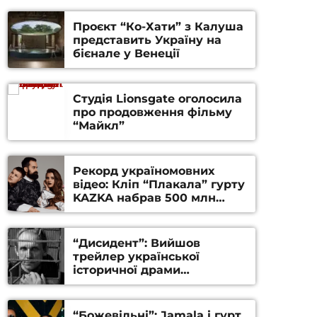
Проєкт “Ко-Хати” з Калуша
представить Україну на
бієнале у Венеції
Студія Lionsgate оголосила
про продовження фільму
“Майкл”
Рекорд україномовних
відео: Кліп “Плакала” гурту
KAZKA набрав 500 млн
переглядів на YouTube
“Дисидент”: Вийшов
трейлер української
історичної драми
Станіслава Гуренка та
Андрія Алфьорова (ВІДЕО)
“Божевільні”: Jamala і гурт