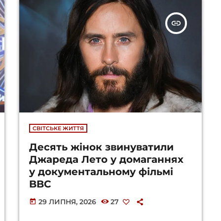
insert_link
СВІТСЬКЕ ЖИТТЯ
Десять жінок звинуватили
Джареда Лето у домаганнях
у документальному фільмі
BBC
29 ЛИПНЯ, 2026
27
today