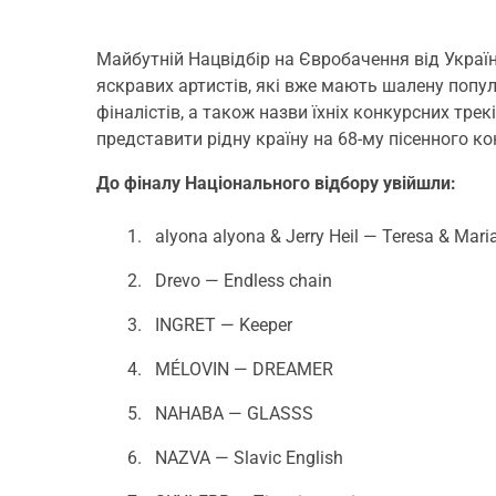
Майбутній Нацвідбір на Євробачення від Україн
яскравих артистів, які вже мають шалену попул
фіналістів, а також назви їхніх конкурсних тре
представити рідну країну на 68-му пісенного ко
До фіналу Національного відбору увійшли:
alyona alyona & Jerry Heil — Teresa & Mari
Drevo — Endless chain
INGRET — Keeper
MÉLOVIN — DREAMER
NAHABA — GLASSS
NAZVA — Slavic English