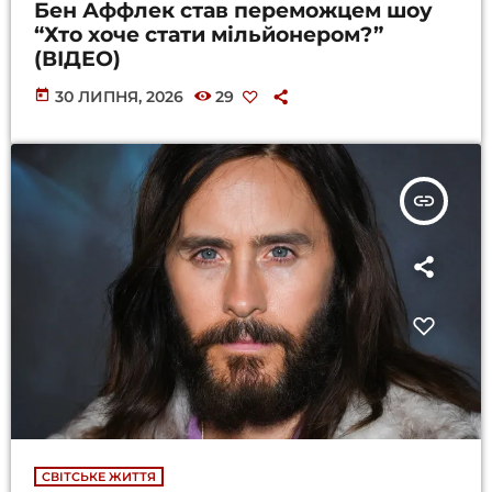
Бен Аффлек став переможцем шоу
“Хто хоче стати мільйонером?”
(ВІДЕО)
today
30 ЛИПНЯ, 2026
29
insert_link
СВІТСЬКЕ ЖИТТЯ