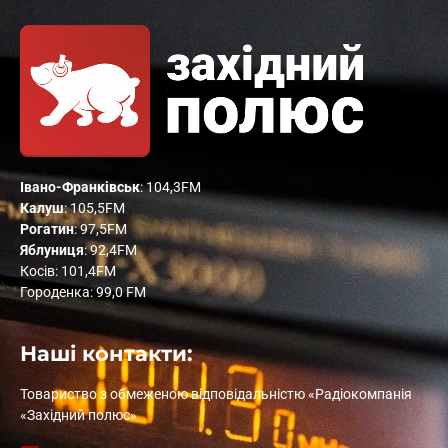
Івано-Франківськ
: 104,3FM
Калуш
: 105,5FM
Рогатин
: 97,5FM
Яблуниця
: 92,4FM
Косів: 101,4FM
Городенка: 99,0 FM
Наші контакти:
Товариство з обмеженою відповідальністю «Радіокомпанія
«Західний полюс»