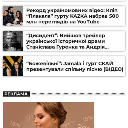
Рекорд україномовних відео: Кліп
“Плакала” гурту KAZKA набрав 500
млн переглядів на YouTube
“Дисидент”: Вийшов трейлер
української історичної драми
Станіслава Гуренка та Андрія
Алфьорова (ВІДЕО)
“Божевільні”: Jamala і гурт СКАЙ
презентували спільну пісню (ВІДЕО)
РЕКЛАМА