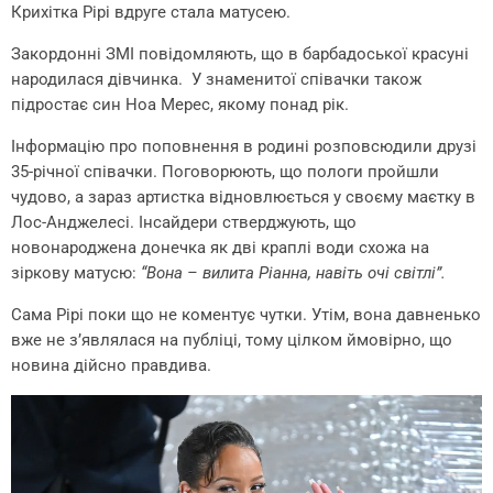
Крихітка Рірі вдруге стала матусею.
Закордонні ЗМІ повідомляють, що в барбадоської красуні
народилася дівчинка. У знаменитої співачки також
підростає син Ноа Мерес, якому понад рік.
Інформацію про поповнення в родині розповсюдили друзі
35-річної співачки. Поговорюють, що пологи пройшли
чудово, а зараз артистка відновлюється у своєму маєтку в
Лос-Анджелесі. Інсайдери стверджують, що
новонароджена донечка як дві краплі води схожа на
зіркову матусю:
“Вона – вилита Ріанна, навіть очі світлі”.
Сама Рірі поки що не коментує чутки. Утім, вона давненько
вже не з’являлася на публіці, тому цілком ймовірно, що
новина дійсно правдива.