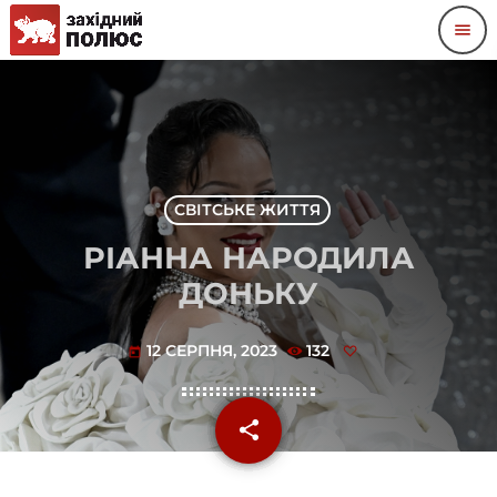
menu
СВІТСЬКЕ ЖИТТЯ
РІАННА НАРОДИЛА
ДОНЬКУ
12 СЕРПНЯ, 2023
132
today
share
email