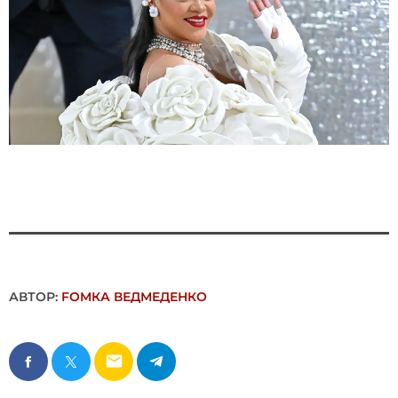
АВТОР:
FОMКА ВЕДМЕДЕНКО
email