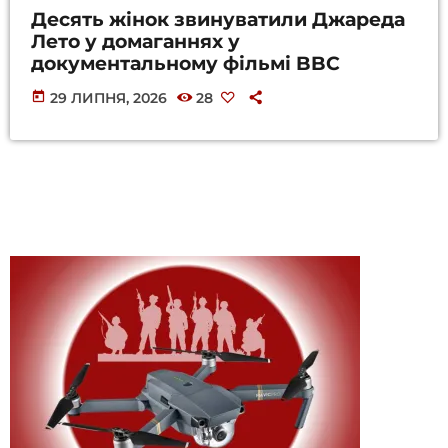
Десять жінок звинуватили Джареда
Лето у домаганнях у
документальному фільмі BBC
today
29 ЛИПНЯ, 2026
28