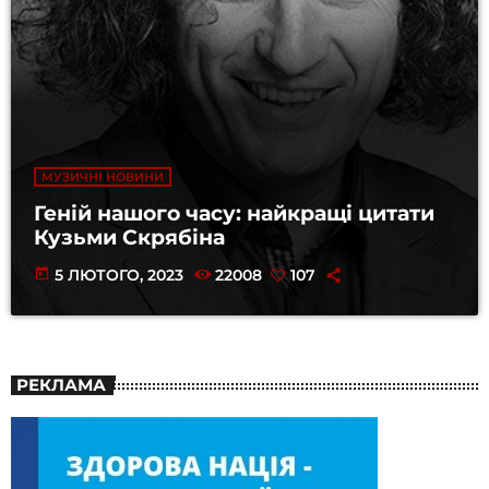
МУЗИЧНІ НОВИНИ
Геній нашого часу: найкращі цитати
Кузьми Скрябіна
today
5 ЛЮТОГО, 2023
22008
107
РЕКЛАМА