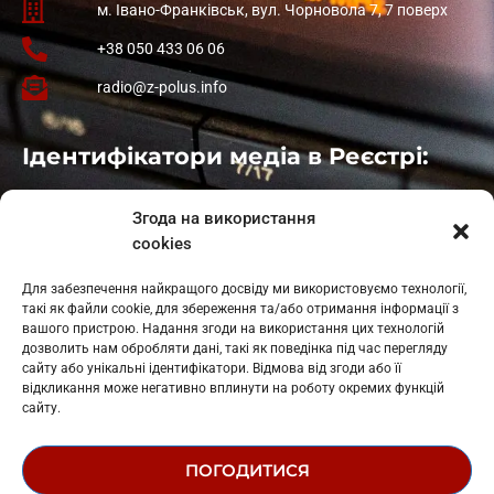
м. Івано-Франківськ, вул. Чорновола 7, 7 поверх
+38 050 433 06 06
radio@z-polus.info
Ідентифікатори медіа в Реєстрі:
Івано-Франківськ
: L11-00661
Згода на використання
Калуш
: L11-01410
cookies
Рогатин
: L11-01801
Яблуниця
: L11-01720
Для забезпечення найкращого досвіду ми використовуємо технології,
Косів: L11-01805
такі як файли cookie, для збереження та/або отримання інформації з
Гарасимів: L11-02274
вашого пристрою. Надання згоди на використання цих технологій
дозволить нам обробляти дані, такі як поведінка під час перегляду
сайту або унікальні ідентифікатори. Відмова від згоди або її
відкликання може негативно вплинути на роботу окремих функцій
сайту.
ПОГОДИТИСЯ