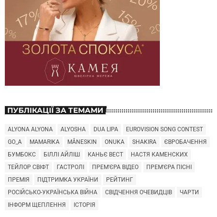
ПУБЛІКАЦІЇ ЗА ТЕМАМИ
ALYONA ALYONA
ALYOSHA
DUA LIPA
EUROVISION SONG CONTEST
GO_A
MAMARIKA
MÅNESKIN
ONUKA
SHAKIRA
ЄВРОБАЧЕННЯ
БУМБОКС
БІЛЛІ АЙЛІШ
КАНЬЄ ВЕСТ
НАСТЯ КАМЕНСКИХ
ТЕЙЛОР СВІФТ
ГАСТРОЛІ
ПРЕМ'ЄРА ВІДЕО
ПРЕМ'ЄРА ПІСНІ
ПРЕМІЯ
ПІДТРИМКА УКРАЇНИ
РЕЙТИНГ
РОСІЙСЬКО-УКРАЇНСЬКА ВІЙНА
СВІДЧЕННЯ ОЧЕВИДЦІВ
ЧАРТИ
ІНФОРМ ЩЕПЛЕННЯ
ІСТОРІЯ