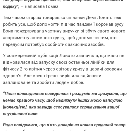
подяку”,
–
написала Ґомез.
Тим часом старша товаришка співачки Демі Ловато теж
робить усе, щоб допомогти під час пандемії коронавірусу.
Вона пожертвувала частину виручки зі збуту свого нового
асортименту активного одягу, щоб допомогти тим, хто
передусім потребує особистих захисних засобів.
У соцмережевій публікації Ловато зазначила, що мало не
відмовилася від запуску своєї останньої лінійки для
фітнесу 2-го квітня через світову кризу в царині охорони
здоров’я. Але врешті-решт вирішила здійснити
заплановане та зробити людям добре.
“Після кількаденних посиденьок і роздумів ми зрозуміли, що
немає кращого часу, щоб надихнути інших моєю капсулою
[колекцією], яка завжди стосувалася спрямування вашої
внутрішньої сили.
Рада повідомити, що п’ять доларів за кожен проданий товар