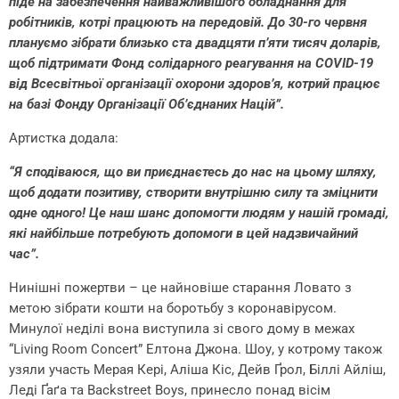
піде на забезпечення найважливішого обладнання для
робітників, котрі працюють на передовій. До 30-го червня
плануємо зібрати близько ста двадцяти п’яти тисяч доларів,
щоб підтримати Фонд солідарного реагування на COVID-19
від Всесвітньої організації охорони здоров’я, котрий працює
на базі Фонду Організації Об’єднаних Націй”.
Артистка додала:
“Я сподіваюся, що ви приєднаєтесь до нас на цьому шляху,
щоб додати позитиву, створити внутрішню силу та зміцнити
одне одного! Це наш шанс допомогти людям у нашій громаді,
які найбільше потребують допомоги в цей надзвичайний
час”.
Нинішні пожертви – це найновіше старання Ловато з
метою зібрати кошти на боротьбу з коронавірусом.
Минулої неділі вона виступила зі свого дому в межах
“Living Room Concert” Елтона Джона. Шоу, у котрому також
узяли участь Мерая Кері, Аліша Кіс, Дейв Ґрол, Біллі Айліш,
Леді Ґаґа та Backstreet Boys, принесло понад вісім