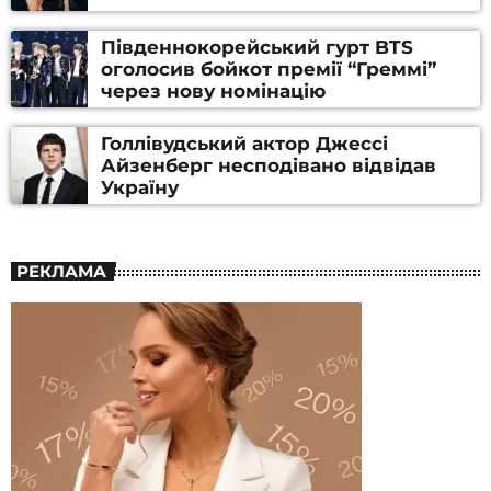
Південнокорейський гурт BTS
оголосив бойкот премії “Греммі”
через нову номінацію
Голлівудський актор Джессі
Айзенберг несподівано відвідав
Україну
РЕКЛАМА