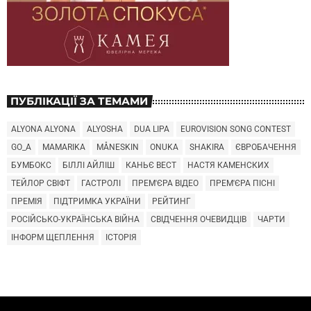
ПУБЛІКАЦІЇ ЗА ТЕМАМИ
ALYONA ALYONA
ALYOSHA
DUA LIPA
EUROVISION SONG CONTEST
GO_A
MAMARIKA
MÅNESKIN
ONUKA
SHAKIRA
ЄВРОБАЧЕННЯ
БУМБОКС
БІЛЛІ АЙЛІШ
КАНЬЄ ВЕСТ
НАСТЯ КАМЕНСКИХ
ТЕЙЛОР СВІФТ
ГАСТРОЛІ
ПРЕМ'ЄРА ВІДЕО
ПРЕМ'ЄРА ПІСНІ
ПРЕМІЯ
ПІДТРИМКА УКРАЇНИ
РЕЙТИНГ
РОСІЙСЬКО-УКРАЇНСЬКА ВІЙНА
СВІДЧЕННЯ ОЧЕВИДЦІВ
ЧАРТИ
ІНФОРМ ЩЕПЛЕННЯ
ІСТОРІЯ