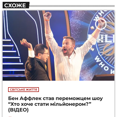
СХОЖЕ
insert_link
СВІТСЬКЕ ЖИТТЯ
Бен Аффлек став переможцем шоу
“Хто хоче стати мільйонером?”
(ВІДЕО)