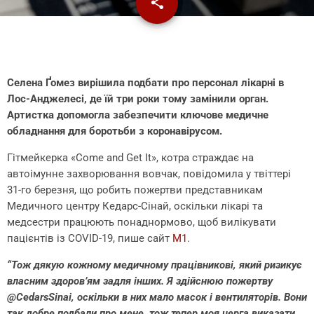
share
email
Селена Ґомез вирішила подбати про персонал лікарні в
Лос-Анджелесі, де їй три роки тому замінили орган.
Артистка допомогла забезпечити ключове медичне
обладнання для боротьби з коронавірусом.
Гітмейкерка «Come and Get It», котра страждає на
автоімунне захворювання вовчак, повідомила у твіттері
31-го березня, що робить пожертви представникам
Медичного центру Кедарс-Сінай, оскільки лікарі та
медсестри працюють понаднормово, щоб вилікувати
пацієнтів із COVID-19, пише сайт
М1
.
“Тож дякую кожному медичному працівникові, який ризикує
власним здоров’ям задля інших. Я здійснюю пожертву
@CedarsSinai, оскільки в них мало масок і вентиляторів. Вони
так добре подбали про мене, тож тепер моя черга виказати