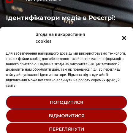
Ідентифікатори медіа в Реєстрі:
Івано-Франківськ
: L11-00661
Згода на використання
Калуш
: L11-01410
cookies
Рогатин
: L11-01801
Яблуниця
: L11-01720
Для забезпечення найкращого досвіду ми використовуємо технології,
Косів: L11-01805
такі як файли cookie, для збереження та/або отримання інформації з
Гарасимів: L11-02274
вашого пристрою. Надання згоди на використання цих технологій
дозволить нам обробляти дані, такі як поведінка під час перегляду
сайту або унікальні ідентифікатори. Відмова від згоди або її
відкликання може негативно вплинути на роботу окремих функцій
сайту.
ПОГОДИТИСЯ
© 1995-2026 РК «ЗАХІДНИЙ ПОЛЮС»
ВІДМОВИТИСЯ
ЛОГОТИП
РЕДАКЦІЙНИЙ СТАТУТ
ПЕРЕГЛЯНУТИ
СТРУКТУРА ВЛАСНОСТІ