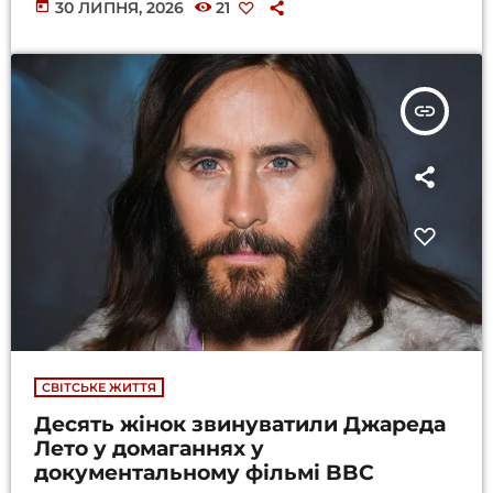
today
30 ЛИПНЯ, 2026
21
insert_link
СВІТСЬКЕ ЖИТТЯ
Десять жінок звинуватили Джареда
Лето у домаганнях у
документальному фільмі BBC