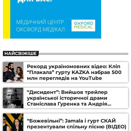
НАЙСВІЖІШЕ
Рекорд україномовних відео: Кліп
“Плакала” гурту KAZKA набрав 500
млн переглядів на YouTube
“Дисидент”: Вийшов трейлер
української історичної драми
Станіслава Гуренка та Андрія
Алфьорова (ВІДЕО)
“Божевільні”: Jamala і гурт СКАЙ
презентували спільну пісню (ВІДЕО)