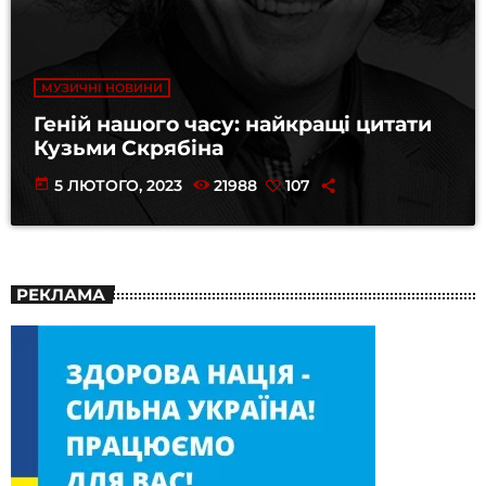
МУЗИЧНІ НОВИНИ
Геній нашого часу: найкращі цитати
Кузьми Скрябіна
today
5 ЛЮТОГО, 2023
21988
107
РЕКЛАМА