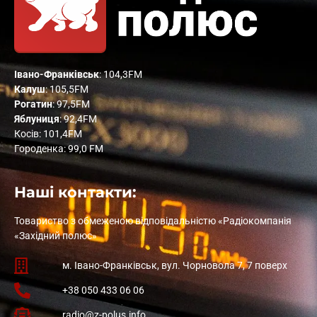
Івано-Франківськ
: 104,3FM
Калуш
: 105,5FM
Рогатин
: 97,5FM
Яблуниця
: 92,4FM
Косів: 101,4FM
Городенка: 99,0 FM
Наші контакти:
Товариство з обмеженою відповідальністю «Радіокомпанія
«Західний полюс»
м. Івано-Франківськ, вул. Чорновола 7, 7 поверх
+38 050 433 06 06
radio@z-polus.info