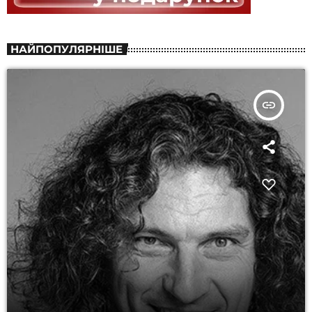
НАЙПОПУЛЯРНІШЕ
insert_link