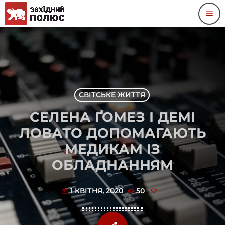
menu
СВІТСЬКЕ ЖИТТЯ
СЕЛЕНА ҐОМЕЗ І ДЕМІ
ЛОВАТО ДОПОМАГАЮТЬ
МЕДИКАМ ІЗ
ОБЛАДНАННЯМ
1 КВІТНЯ, 2020
50
today