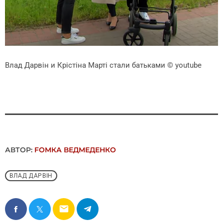
Влад Дарвін и Крістіна Марті стали батьками
© youtube
АВТОР:
FОMКА ВЕДМЕДЕНКО
ВЛАД ДАРВІН
email