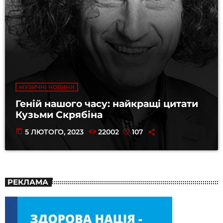
МУЗИЧНІ НОВИНИ
Геній нашого часу: найкращі цитати
Кузьми Скрябіна
today
5 ЛЮТОГО, 2023
22002
107
РЕКЛАМА