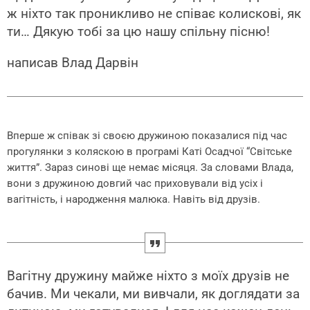
ж ніхто так проникливо не співає колискові, як
ти… Дякую тобі за цю нашу спільну пісню!
написав Влад Дарвін
Вперше ж співак зі своєю дружиною показалися під час
прогулянки з коляскою в програмі Каті Осадчої “Світське
життя”. Зараз синові ще немає місяця. За словами Влада,
вони з дружиною довгий час приховували від усіх і
вагітність, і народження малюка. Навіть від друзів.
Вагітну дружину майже ніхто з моїх друзів не
бачив. Ми чекали, ми вивчали, як доглядати за