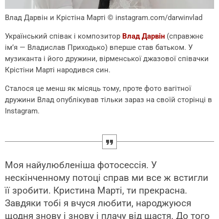
Влад Дарвін и Крістіна Марті
© instagram.com/darwinvlad
Український співак і композитор
Влад Дарвін
(справжнє
ім’я — Владислав Приходько) вперше став батьком. У
музиканта і його дружини, вірменської джазової співачки
Крістіни Марті народився син.
Сталося це менш як місяць тому, проте фото вагітної
дружини Влад опублікував тільки зараз на своїй сторінці в
Instagram.
Моя найулюбленіша фотосессія. У
нескінченному потоці справ ми все ж встигли
її зробити. Кристина Марті, ти прекрасна.
Завдяки тобі я вчуся любити, народжуюся
щодня знову і знову і плачу від щастя. До того