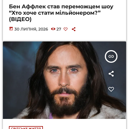
Бен Аффлек став переможцем шоу
“Хто хоче стати мільйонером?”
(ВІДЕО)
today
30 ЛИПНЯ, 2026
27
insert_link
СВІТСЬКЕ ЖИТТЯ