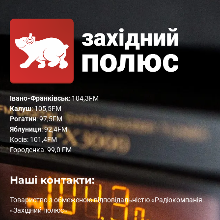
Івано-Франківськ
: 104,3FM
Калуш
: 105,5FM
Рогатин
: 97,5FM
Яблуниця
: 92,4FM
Косів: 101,4FM
Городенка: 99,0 FM
Наші контакти:
Товариство з обмеженою відповідальністю «Радіокомпанія
«Західний полюс»