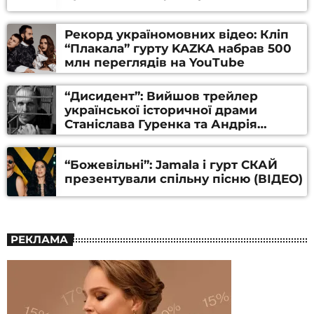
Рекорд україномовних відео: Кліп
“Плакала” гурту KAZKA набрав 500
млн переглядів на YouTube
“Дисидент”: Вийшов трейлер
української історичної драми
Станіслава Гуренка та Андрія
Алфьорова (ВІДЕО)
“Божевільні”: Jamala і гурт СКАЙ
презентували спільну пісню (ВІДЕО)
РЕКЛАМА