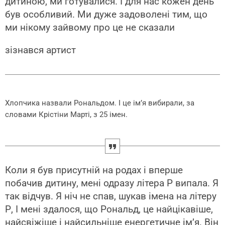
дитиною, ми готувалися. І для нас кожен день
був особливий. Ми дуже задоволені тим, що
ми нікому зайвому про це не сказали
зізнався артист
Хлопчика назвали Рональдом. І це ім’я вибирали, за
словами Крістіни Марті, з 25 імен.
Коли я був присутній на родах і вперше
побачив дитину, мені одразу літера Р випала. Я
так відчув. Я ніч не спав, шукав імена на літеру
Р, І мені здалося, що Рональд, це найцікавіше,
найсвіжіше і найсильніше енергетичне ім’я. Він