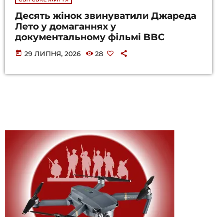
Десять жінок звинуватили Джареда
Лето у домаганнях у
документальному фільмі BBC
today
29 ЛИПНЯ, 2026
28