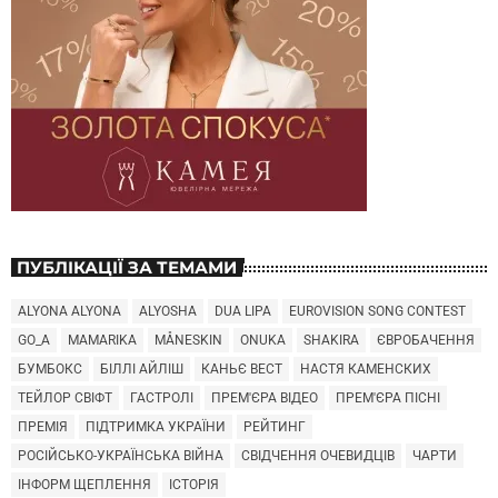
ПУБЛІКАЦІЇ ЗА ТЕМАМИ
ALYONA ALYONA
ALYOSHA
DUA LIPA
EUROVISION SONG CONTEST
GO_A
MAMARIKA
MÅNESKIN
ONUKA
SHAKIRA
ЄВРОБАЧЕННЯ
БУМБОКС
БІЛЛІ АЙЛІШ
КАНЬЄ ВЕСТ
НАСТЯ КАМЕНСКИХ
ТЕЙЛОР СВІФТ
ГАСТРОЛІ
ПРЕМ'ЄРА ВІДЕО
ПРЕМ'ЄРА ПІСНІ
ПРЕМІЯ
ПІДТРИМКА УКРАЇНИ
РЕЙТИНГ
РОСІЙСЬКО-УКРАЇНСЬКА ВІЙНА
СВІДЧЕННЯ ОЧЕВИДЦІВ
ЧАРТИ
ІНФОРМ ЩЕПЛЕННЯ
ІСТОРІЯ