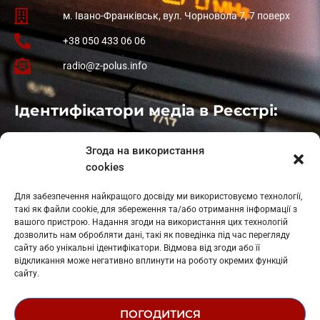
м. Івано-Франківськ, вул. Чорновола 7, 7 поверх
+38 050 433 06 06
radio@z-polus.info
Ідентифікатори медіа в Реєстрі:
Івано-Франківськ
: L11-00661
Згода на використання
Калуш
: L11-01410
cookies
Рогатин
: L11-01801
Яблуниця
: L11-01720
Для забезпечення найкращого досвіду ми використовуємо технології,
Косів: L11-01805
такі як файли cookie, для збереження та/або отримання інформації з
Гарасимів: L11-02274
вашого пристрою. Надання згоди на використання цих технологій
дозволить нам обробляти дані, такі як поведінка під час перегляду
сайту або унікальні ідентифікатори. Відмова від згоди або її
відкликання може негативно вплинути на роботу окремих функцій
сайту.
ПОГОДИТИСЯ