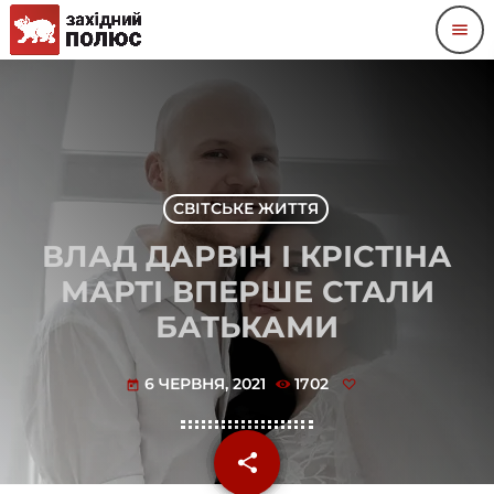
menu
СВІТСЬКЕ ЖИТТЯ
ВЛАД ДАРВІН І КРІСТІНА
МАРТІ ВПЕРШЕ СТАЛИ
БАТЬКАМИ
6 ЧЕРВНЯ, 2021
1702
today
share
email