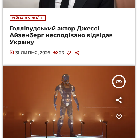
ВІЙНА В УКРАЇНІ
Голлівудський актор Джессі
Айзенберг несподівано відвідав
Україну
today
31 ЛИПНЯ, 2026
23
insert_link