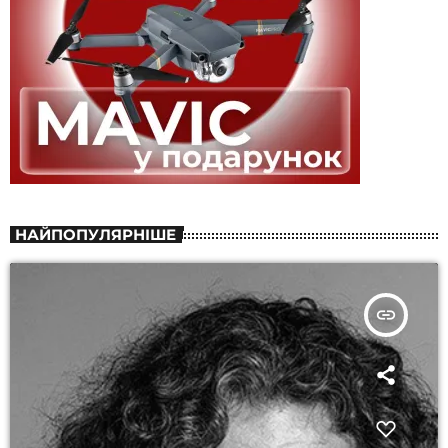
НАЙПОПУЛЯРНІШЕ
insert_link