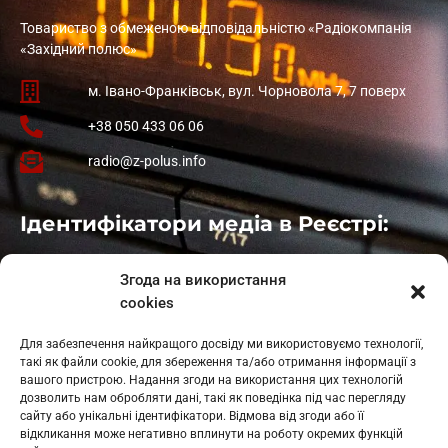
Товариство з обмеженою відповідальністю «Радіокомпанія
«Західний полюс»
м. Івано-Франківськ, вул. Чорновола 7, 7 поверх
+38 050 433 06 06
radio@z-polus.info
Ідентифікатори медіа в Реєстрі:
Івано-Франківськ
: L11-00661
Згода на використання
Калуш
: L11-01410
cookies
Рогатин
: L11-01801
Яблуниця
: L11-01720
Для забезпечення найкращого досвіду ми використовуємо технології,
Косів: L11-01805
такі як файли cookie, для збереження та/або отримання інформації з
Гарасимів: L11-02274
вашого пристрою. Надання згоди на використання цих технологій
дозволить нам обробляти дані, такі як поведінка під час перегляду
сайту або унікальні ідентифікатори. Відмова від згоди або її
відкликання може негативно вплинути на роботу окремих функцій