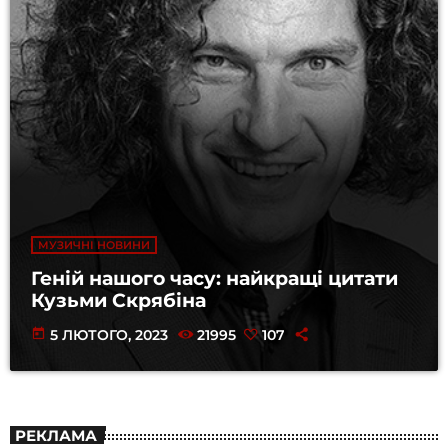
МУЗИЧНІ НОВИНИ
Геній нашого часу: найкращі цитати
Кузьми Скрябіна
today
5 ЛЮТОГО, 2023
21995
107
РЕКЛАМА