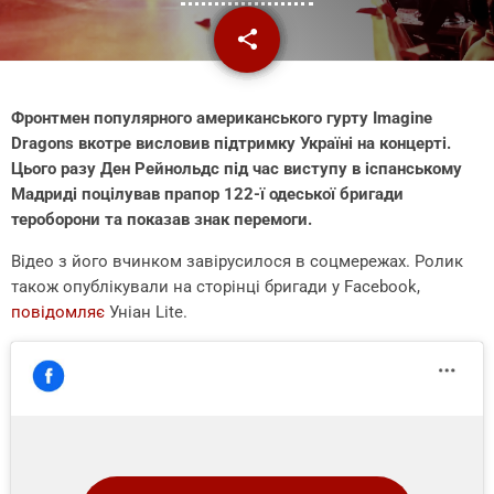
share
email
Фронтмен популярного американського гурту Imagine
Dragons вкотре висловив підтримку Україні на концерті.
Цього разу Ден Рейнольдс під час виступу в іспанському
Мадриді поцілував прапор 122-ї одеської бригади
тероборони та показав знак перемоги.
Відео з його вчинком завірусилося в соцмережах. Ролик
також опублікували на сторінці бригади у Facebook,
повідомляє
Уніан Lite.