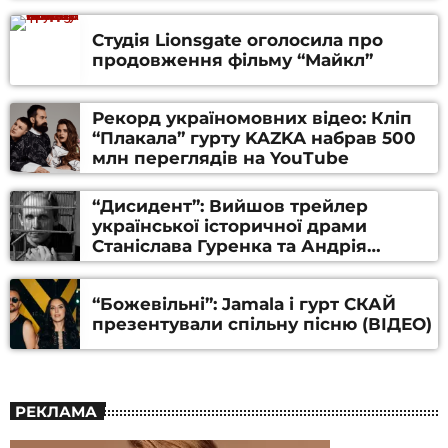
Студія Lionsgate оголосила про
продовження фільму “Майкл”
Рекорд україномовних відео: Кліп
“Плакала” гурту KAZKA набрав 500
млн переглядів на YouTube
“Дисидент”: Вийшов трейлер
української історичної драми
Станіслава Гуренка та Андрія
Алфьорова (ВІДЕО)
“Божевільні”: Jamala і гурт СКАЙ
презентували спільну пісню (ВІДЕО)
РЕКЛАМА