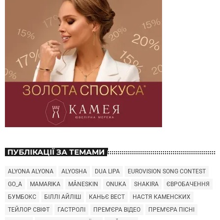
ПУБЛІКАЦІЇ ЗА ТЕМАМИ
ALYONA ALYONA
ALYOSHA
DUA LIPA
EUROVISION SONG CONTEST
GO_A
MAMARIKA
MÅNESKIN
ONUKA
SHAKIRA
ЄВРОБАЧЕННЯ
БУМБОКС
БІЛЛІ АЙЛІШ
КАНЬЄ ВЕСТ
НАСТЯ КАМЕНСКИХ
ТЕЙЛОР СВІФТ
ГАСТРОЛІ
ПРЕМ'ЄРА ВІДЕО
ПРЕМ'ЄРА ПІСНІ