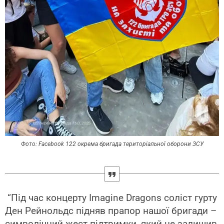
Фото: Facebook 122 окрема бригада територіальної оборони ЗСУ
“Під час концерту Imagine Dragons соліст гурту
Ден Рейнольдс підняв прапор нашої бригади –
символічний жест підтримки, який не залишив