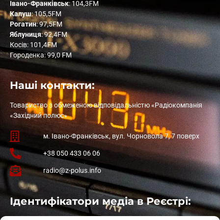
Івано-Франківськ
: 104,3FM
Калуш
: 105,5FM
Рогатин
: 97,5FM
Яблуниця
: 92,4FM
Косів: 101,4FM
Городенка: 99,0 FM
Наші контакти:
Товариство з обмеженою відповідальністю «Радіокомпанія
«Західний полюс»
м. Івано-Франківськ, вул. Чорновола 7, 7 поверх
+38 050 433 06 06
radio@z-polus.info
Ідентифікатори медіа в Реєстрі: