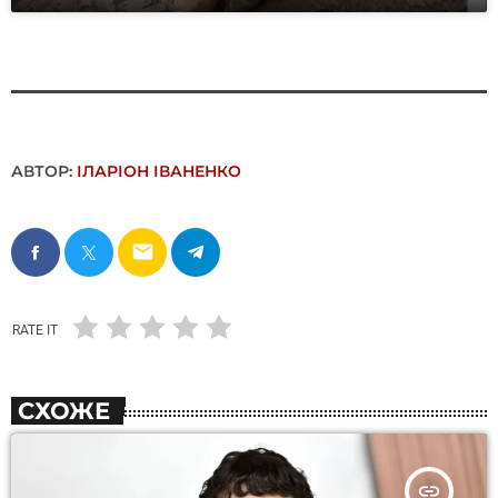
АВТОР:
ІЛАРІОН ІВАНЕНКО
email
RATE IT
СХОЖЕ
insert_link