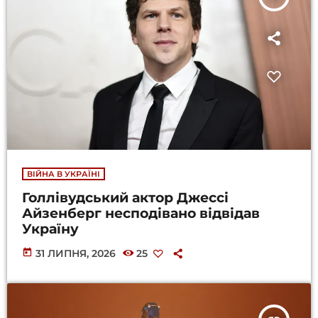
ВІЙНА В УКРАЇНІ
Голлівудський актор Джессі
Айзенберг несподівано відвідав
Україну
today
31 ЛИПНЯ, 2026
25