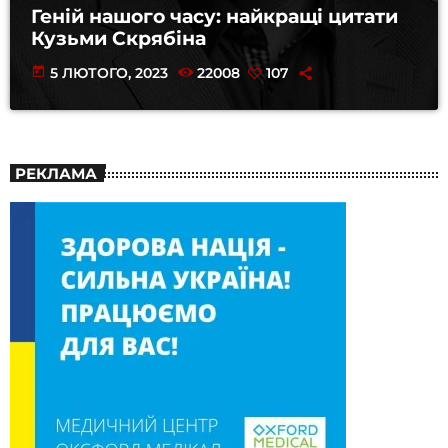
Геній нашого часу: найкращі цитати
Кузьми Скрябіна
today
5 ЛЮТОГО, 2023
22008
107
РЕКЛАМА