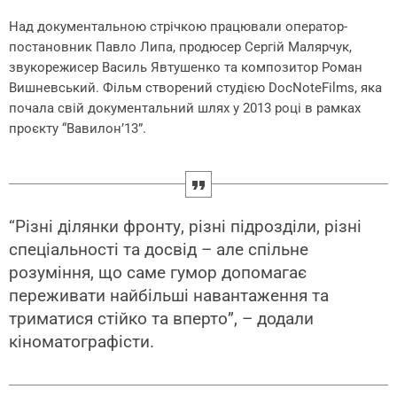
Над документальною стрічкою працювали оператор-
постановник Павло Липа, продюсер Сергій Малярчук,
звукорежисер Василь Явтушенко та композитор Роман
Вишневський. Фільм створений студією DocNoteFilms, яка
почала свій документальний шлях у 2013 році в рамках
проєкту “Вавилонʼ13”.
“Різні ділянки фронту, різні підрозділи, різні
спеціальності та досвід – але спільне
розуміння, що саме гумор допомагає
переживати найбільші навантаження та
триматися стійко та вперто”, – додали
кіноматографісти.