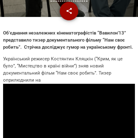
share
email
Об’єднання незалежних кінематографістів “Вавилон’13”
представило тизер документального фільму “Нам своє
робить”. Стрічка досліджує гумор на українському фронті.
Український режисер Костянтин Кляцкін (“Крим, як це
було”, “Мистецтво в країні війни”) зняв новий
документальний фільм “Нам своє робить”. Тизер
оприлюднили на