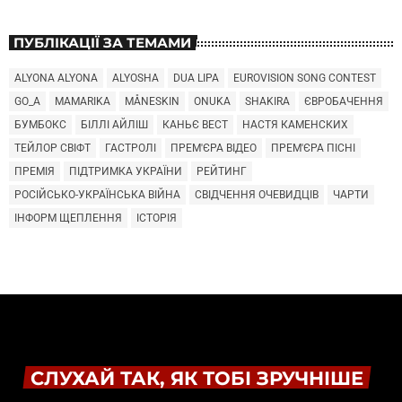
ПУБЛІКАЦІЇ ЗА ТЕМАМИ
ALYONA ALYONA
ALYOSHA
DUA LIPA
EUROVISION SONG CONTEST
GO_A
MAMARIKA
MÅNESKIN
ONUKA
SHAKIRA
ЄВРОБАЧЕННЯ
БУМБОКС
БІЛЛІ АЙЛІШ
КАНЬЄ ВЕСТ
НАСТЯ КАМЕНСКИХ
ТЕЙЛОР СВІФТ
ГАСТРОЛІ
ПРЕМ'ЄРА ВІДЕО
ПРЕМ'ЄРА ПІСНІ
ПРЕМІЯ
ПІДТРИМКА УКРАЇНИ
РЕЙТИНГ
РОСІЙСЬКО-УКРАЇНСЬКА ВІЙНА
СВІДЧЕННЯ ОЧЕВИДЦІВ
ЧАРТИ
ІНФОРМ ЩЕПЛЕННЯ
ІСТОРІЯ
СЛУХАЙ ТАК, ЯК ТОБІ ЗРУЧНІШЕ