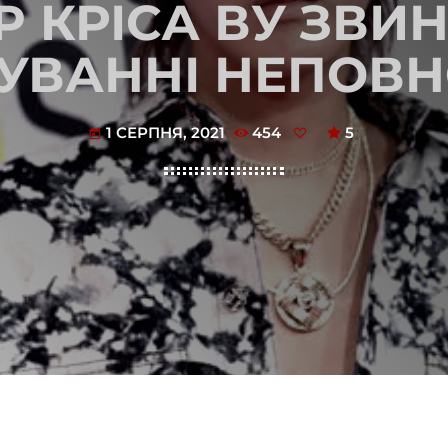
OP КРІСА ВУ ЗВИ
УВАННІ НЕПОВН
1 СЕРПНЯ, 2021
454
5
today