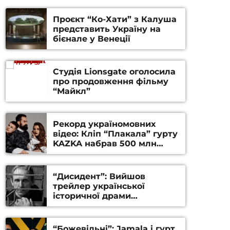
Проєкт “Ко-Хати” з Калуша
представить Україну на
бієнале у Венеції
Студія Lionsgate оголосила
про продовження фільму
“Майкл”
Рекорд україномовних
відео: Кліп “Плакала” гурту
KAZKA набрав 500 млн
переглядів на YouTube
“Дисидент”: Вийшов
трейлер української
історичної драми
Станіслава Гуренка та
Андрія Алфьорова (ВІДЕО)
“Божевільні”: Jamala і гурт