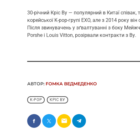
30-річний Кріс Ву — популярний в Китаї співак,
корейської K-pop-групі EXO, але з 2014 року ві
Після звинувачень у зґвалтуванні з боку Мейжч
Porshe і Louis Vitton, розірвали контракти з Ву.
АВТОР:
FОMКА ВЕДМЕДЕНКО
К-POP
КРІС ВУ
email