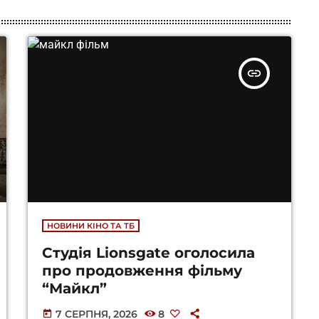
insert_link
НОВИНИ КІНО ТА ТБ
Студія Lionsgate оголосила
про продовження фільму
“Майкл”
7 СЕРПНЯ, 2026
8
today