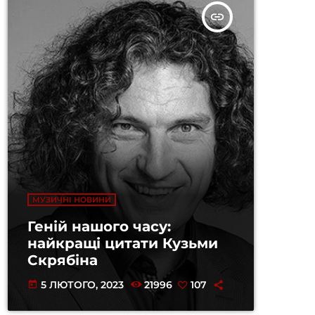
insert_link
МУЗИЧНІ НОВИНИ
Геній нашого часу:
найкращі цитати Кузьми
Скрябіна
5 ЛЮТОГО, 2023
21996
107
today