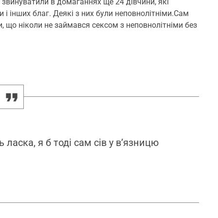
у звинуватили в домаганнях ще 24 дівчини, які
 і інших благ. Деякі з них були неповнолітніми.Сам
, що ніколи не займався сексом з неповнолітніми без
 ласка, я б тоді сам сів у в’язницю