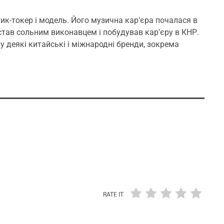
 тик-токер і модель. Його музична кар’єра почалася в
н став сольним виконавцем і побудував кар’єру в КНР.
у деякі китайські і міжнародні бренди, зокрема
RATE IT