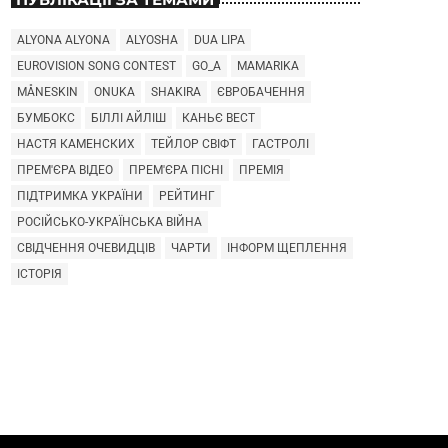
ALYONA ALYONA
ALYOSHA
DUA LIPA
EUROVISION SONG CONTEST
GO_A
MAMARIKA
MÅNESKIN
ONUKA
SHAKIRA
ЄВРОБАЧЕННЯ
БУМБОКС
БІЛЛІ АЙЛІШ
КАНЬЄ ВЕСТ
НАСТЯ КАМЕНСКИХ
ТЕЙЛОР СВІФТ
ГАСТРОЛІ
ПРЕМ'ЄРА ВІДЕО
ПРЕМ'ЄРА ПІСНІ
ПРЕМІЯ
ПІДТРИМКА УКРАЇНИ
РЕЙТИНГ
РОСІЙСЬКО-УКРАЇНСЬКА ВІЙНА
СВІДЧЕННЯ ОЧЕВИДЦІВ
ЧАРТИ
ІНФОРМ ЩЕПЛЕННЯ
ІСТОРІЯ