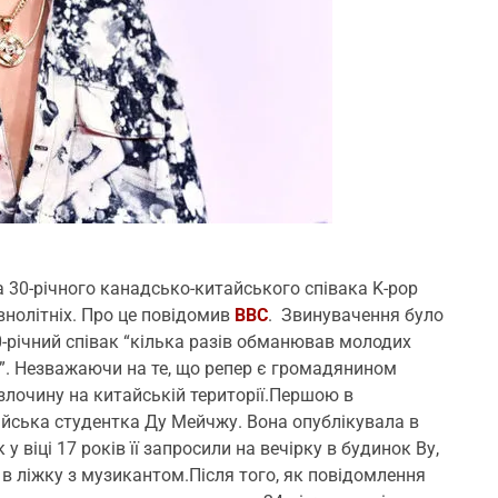
а 30-річного канадсько-китайського співака K-pop
внолітніх. Про це повідомив
ВВС
. Звинувачення було
0-річний співак “кілька разів обманював молодих
и”. Незважаючи на те, що репер є громадянином
 злочину на китайській території.Першою в
айська студентка Ду Мейчжу. Вона опублікувала в
у віці 17 років її запросили на вечірку в будинок Ву,
 в ліжку з музикантом.Після того, як повідомлення