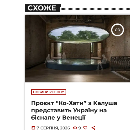
СХОЖЕ
insert_link
НОВИНИ РЕГІОНУ
Проєкт “Ко-Хати” з Калуша
представить Україну на
бієнале у Венеції
7 СЕРПНЯ, 2026
9
today