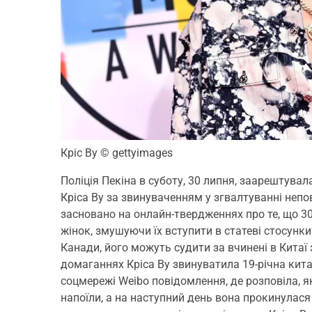
Кріс Ву
© gettyimages
Поліція Пекіна в суботу, 30 липня, заарештувал
Кріса Ву за звинуваченням у згвалтуванні непо
засновано на онлайн-твердженнях про те, що 3
жінок, змушуючи їх вступити в статеві стосунк
Канади, його можуть судити за вчинені в Китаї
домаганнях Кріса Ву звинуватила 19-річна кит
соцмережі Weibo повідомлення, де розповіла, як 
напоїли, а на наступний день вона прокинулася