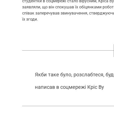
студентки в соцмережі стало вірусним, Кріса В
заявляли, що він спокушав їх обіцянками роботи
співак заперечував звинувачення, стверджуючи
їх згоди.
Якби таке було, розслабтеся, будь
написав в соцмережі Кріс Ву