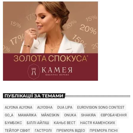
ПУБЛІКАЦІЇ ЗА ТЕМАМИ
ALYONA ALYONA
ALYOSHA
DUA LIPA
EUROVISION SONG CONTEST
GO_A
MAMARIKA
MÅNESKIN
ONUKA
SHAKIRA
ЄВРОБАЧЕННЯ
БУМБОКС
БІЛЛІ АЙЛІШ
КАНЬЄ ВЕСТ
НАСТЯ КАМЕНСКИХ
ТЕЙЛОР СВІФТ
ГАСТРОЛІ
ПРЕМ'ЄРА ВІДЕО
ПРЕМ'ЄРА ПІСНІ