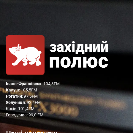
Івано-Франківськ
: 104,3FM
Калуш
: 105,5FM
Рогатин
: 97,5FM
Яблуниця
: 92,4FM
Косів: 101,4FM
Городенка: 99,0 FM