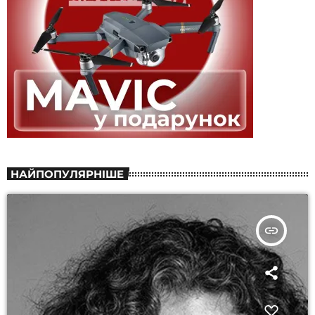
НАЙПОПУЛЯРНІШЕ
insert_link