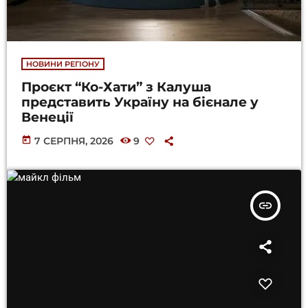
НОВИНИ РЕГІОНУ
Проєкт “Ко-Хати” з Калуша
представить Україну на бієнале у
Венеції
today
7 СЕРПНЯ, 2026
9
insert_link