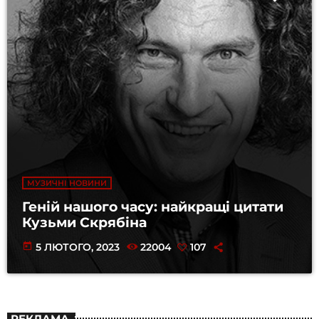
МУЗИЧНІ НОВИНИ
Геній нашого часу: найкращі цитати
Кузьми Скрябіна
today
5 ЛЮТОГО, 2023
22004
107
РЕКЛАМА