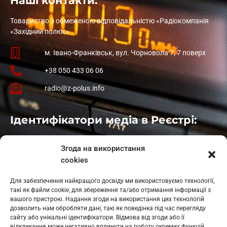
Наші контакти:
Товариство з обмеженою відповідальністю «Радіокомпанія
«Західний полюс»
м. Івано-Франківськ, вул. Чорновола 7, 7 поверх
+38 050 433 06 06
radio@z-polus.info
Ідентифікатори медіа в Реєстрі:
Івано-Франківськ
: L11-00661
Згода на використання
Калуш
: L11-01410
cookies
Рогатин
: L11-01801
Яблуниця
: L11-01720
Для забезпечення найкращого досвіду ми використовуємо технології,
Косів: L11-01805
такі як файли cookie, для збереження та/або отримання інформації з
Гарасимів: L11-02274
вашого пристрою. Надання згоди на використання цих технологій
дозволить нам обробляти дані, такі як поведінка під час перегляду
сайту або унікальні ідентифікатори. Відмова від згоди або її
відкликання може негативно вплинути на роботу окремих функцій