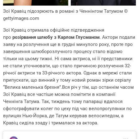
Зої Кравіц підозрюють в романі з Ченнінгом Татумом
©
gettyimages.com
Зої Кравіц отримала офіційне підтвердження
про
розірвання шлюбу з Карлом Глусманом
. Актори подали
заяву на розлучення ще в грудні минулого року, проте про
завершення шлюборозлучного процесу стало відомо
тільки на цьому тижні. Ні сама актриса, ні її представники
не стали уточнювати, що стало причиною розлучення 32-
річної актриси та 33-річного актора. Однак в мережі стали
припускати, що винний у тому новий роман зірки серіалу
“Велика маленька брехня”.Вся річ у тім, що останнім часом
Зої Кравіц все частіше можна помітити в компанії
Ченнінга Татума. Так, тиждень тому папараці вдалося
сфотографувати колег по цеху під час велопрогулянки по
вулицях Нью-Йорка, де Татум керував велосипедом, а
Кравіц сиділа ззаду і трималася за актора.