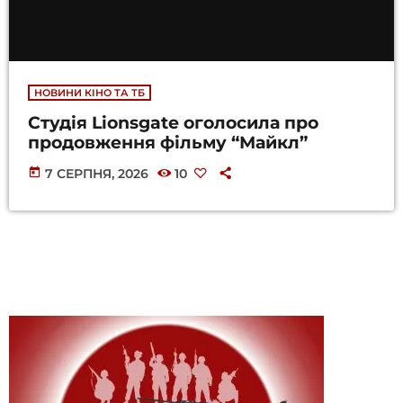
НОВИНИ КІНО ТА ТБ
Студія Lionsgate оголосила про
продовження фільму “Майкл”
today
7 СЕРПНЯ, 2026
10