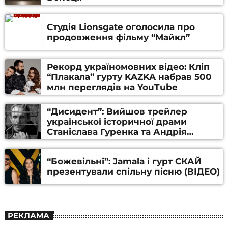
Студія Lionsgate оголосила про
продовження фільму “Майкл”
Рекорд україномовних відео: Кліп
“Плакала” гурту KAZKA набрав 500
млн переглядів на YouTube
“Дисидент”: Вийшов трейлер
української історичної драми
Станіслава Гуренка та Андрія
Алфьорова (ВІДЕО)
“Божевільні”: Jamala і гурт СКАЙ
презентували спільну пісню (ВІДЕО)
РЕКЛАМА