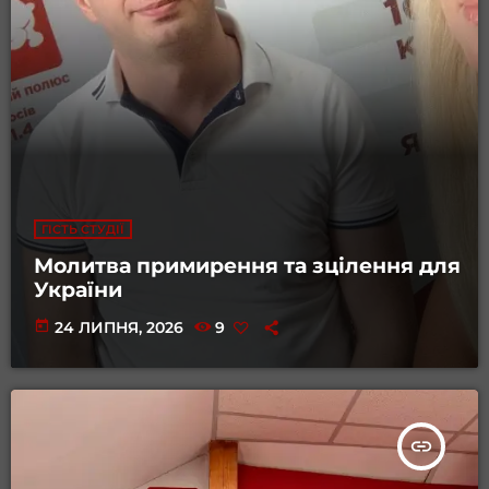
ГІСТЬ СТУДІЇ
Молитва примирення та зцілення для
України
today
24 ЛИПНЯ, 2026
9
insert_link