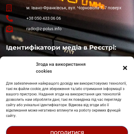
м. Івано-Франківськ, вул. Чорновола 7, 7 поверх
+38 050 433 06 06
radio@z-polus.info
Ідентифікатори медіа в Реєстрі:
Івано-Франківськ
: L11-00661
Згода на використання
Калуш
: L11-01410
cookies
Рогатин
: L11-01801
Яблуниця
: L11-01720
Для забезпечення найкращого досвіду ми використовуємо технології,
Косів: L11-01805
такі як файли cookie, для збереження та/або отримання інформації з
Гарасимів: L11-02274
вашого пристрою. Надання згоди на використання цих технологій
дозволить нам обробляти дані, такі як поведінка під час перегляду
сайту або унікальні ідентифікатори. Відмова від згоди або її
відкликання може негативно вплинути на роботу окремих функцій
сайту.
ПОГОДИТИСЯ