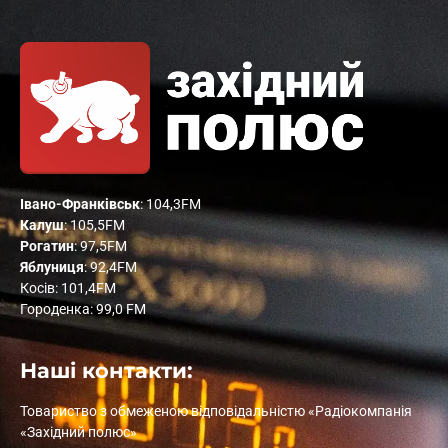
Івано-Франківськ
: 104,3FM
Калуш
: 105,5FM
Рогатин
: 97,5FM
Яблуниця
: 92,4FM
Косів: 101,4FM
Городенка: 99,0 FM
Наші контакти:
Товариство з обмеженою відповідальністю «Радіокомпанія
«Західний полюс»