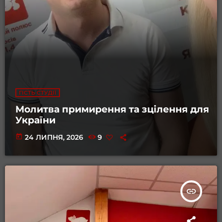
ГІСТЬ СТУДІЇ
Молитва примирення та зцілення для
України
today
24 ЛИПНЯ, 2026
9
insert_link