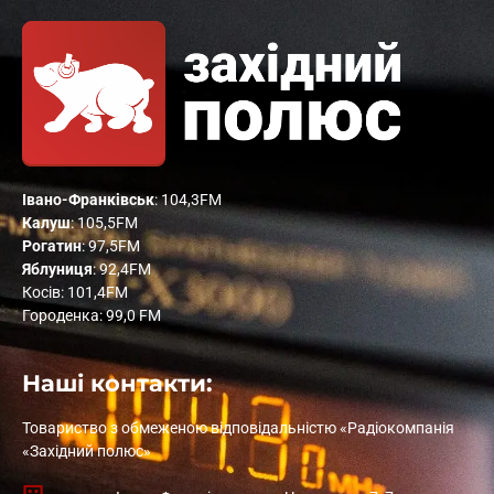
Івано-Франківськ
: 104,3FM
Калуш
: 105,5FM
Рогатин
: 97,5FM
Яблуниця
: 92,4FM
Косів: 101,4FM
Городенка: 99,0 FM
Наші контакти:
Товариство з обмеженою відповідальністю «Радіокомпанія
«Західний полюс»