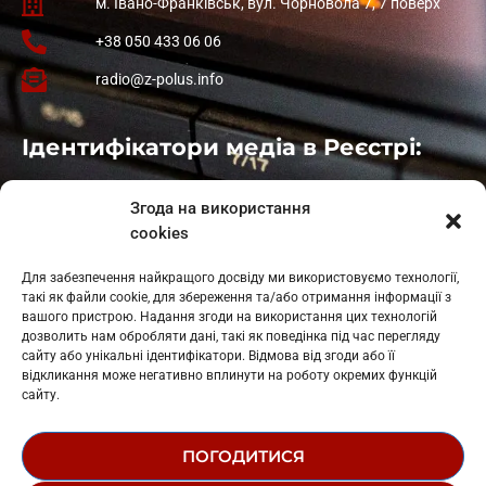
м. Івано-Франківськ, вул. Чорновола 7, 7 поверх
+38 050 433 06 06
radio@z-polus.info
Ідентифікатори медіа в Реєстрі:
Івано-Франківськ
: L11-00661
Згода на використання
Калуш
: L11-01410
cookies
Рогатин
: L11-01801
Яблуниця
: L11-01720
Для забезпечення найкращого досвіду ми використовуємо технології,
Косів: L11-01805
такі як файли cookie, для збереження та/або отримання інформації з
Гарасимів: L11-02274
вашого пристрою. Надання згоди на використання цих технологій
дозволить нам обробляти дані, такі як поведінка під час перегляду
сайту або унікальні ідентифікатори. Відмова від згоди або її
відкликання може негативно вплинути на роботу окремих функцій
сайту.
ПОГОДИТИСЯ