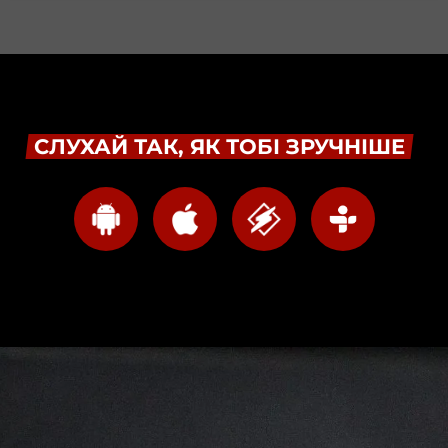
СЛУХАЙ ТАК, ЯК ТОБІ ЗРУЧНІШЕ