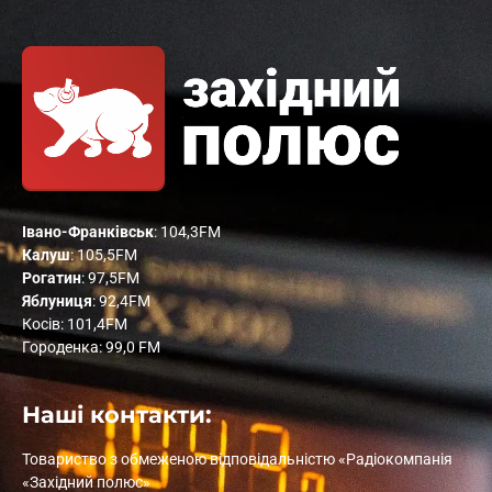
Івано-Франківськ
: 104,3FM
Калуш
: 105,5FM
Рогатин
: 97,5FM
Яблуниця
: 92,4FM
Косів: 101,4FM
Городенка: 99,0 FM
Наші контакти:
Товариство з обмеженою відповідальністю «Радіокомпанія
«Західний полюс»