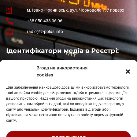
м. Івано-Франківськ, вул. Чорновола 7, 7 поверх
+38 050 433 06 06
radio@z-polus.info
Ідентифікатори медіа в Реєстрі:
Івано-Франківськ
: L11-00661
Згода на використання
Калуш
: L11-01410
cookies
Рогатин
: L11-01801
Яблуниця
: L11-01720
Для забезпечення найкращого досвіду ми використовуємо технології,
Косів: L11-01805
такі як файли cookie, для збереження та/або отримання інформації з
Гарасимів: L11-02274
вашого пристрою. Надання згоди на використання цих технологій
дозволить нам обробляти дані, такі як поведінка під час перегляду
сайту або унікальні ідентифікатори. Відмова від згоди або її
відкликання може негативно вплинути на роботу окремих функцій
сайту.