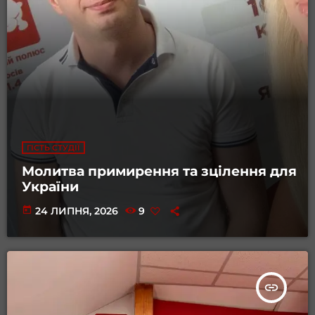
ГІСТЬ СТУДІЇ
Молитва примирення та зцілення для
України
today
24 ЛИПНЯ, 2026
9
insert_link