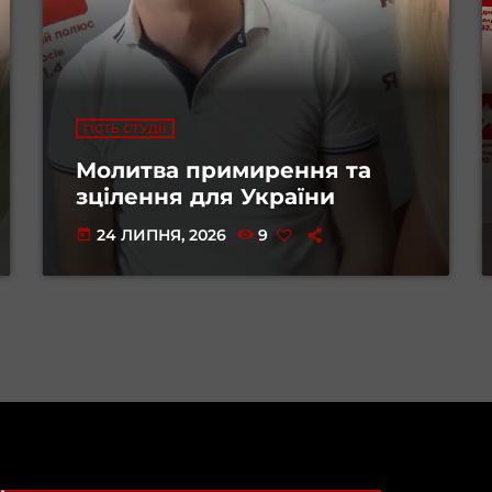
ГІСТЬ СТУДІЇ
Молитва примирення та
зцілення для України
24 ЛИПНЯ, 2026
9
today