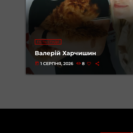
ГІСТЬ СТУДІЇ
Валерій Харчишин
1 СЕРПНЯ, 2026
8
today