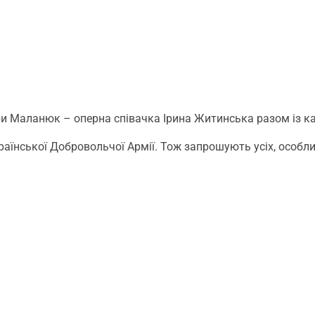
. Іри Маланюк – оперна співачка Ірина Житинська разом і
аїнської Добровольчої Армії. Тож запрошують усіх, особли