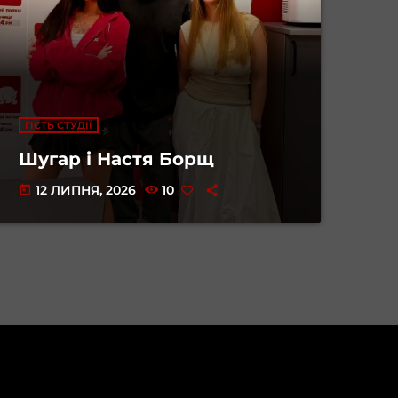
ГІСТЬ СТУДІЇ
Шугар і Настя Борщ
12 ЛИПНЯ, 2026
10
today