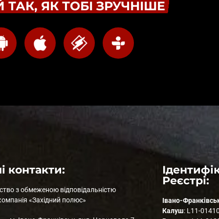
 ТАК, ЯК ТОБІ ЗРУЧНІШЕ
і контакти:
Ідентифік
Реєстрі:
ство з обмеженою відповідальністю
компанія «Західний полюс»
Івано-Франківсь
Калуш
: L11-0141