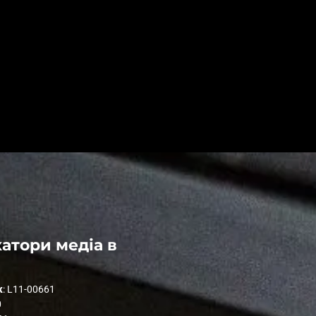
атори медіа в
к
: L11-00661
0