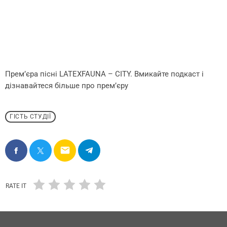
Премʼєра пісні LATEXFAUNA – CITY. Вмикайте подкаст і
дізнавайтеся більше про прем’єру
ГІСТЬ СТУДІЇ
email
RATE IT