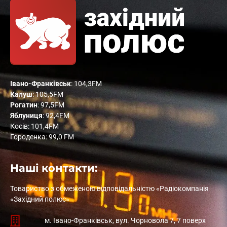
Івано-Франківськ
: 104,3FM
Калуш
: 105,5FM
Рогатин
: 97,5FM
Яблуниця
: 92,4FM
Косів: 101,4FM
Городенка: 99,0 FM
Наші контакти:
Товариство з обмеженою відповідальністю «Радіокомпанія
«Західний полюс»
м. Івано-Франківськ, вул. Чорновола 7, 7 поверх