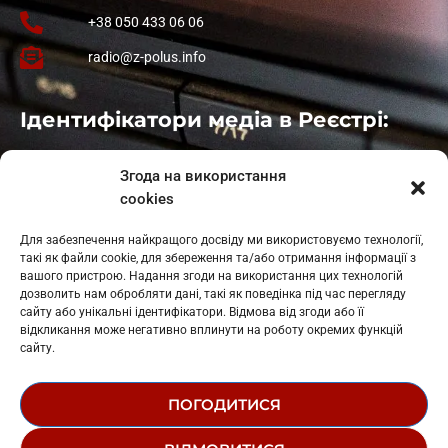
+38 050 433 06 06
radio@z-polus.info
Ідентифікатори медіа в Реєстрі:
Івано-Франківськ
: L11-00661
Згода на використання
Калуш
: L11-01410
cookies
Рогатин
: L11-01801
Яблуниця
: L11-01720
Для забезпечення найкращого досвіду ми використовуємо технології,
Косів: L11-01805
такі як файли cookie, для збереження та/або отримання інформації з
Гарасимів: L11-02274
вашого пристрою. Надання згоди на використання цих технологій
дозволить нам обробляти дані, такі як поведінка під час перегляду
сайту або унікальні ідентифікатори. Відмова від згоди або її
відкликання може негативно вплинути на роботу окремих функцій
сайту.
ПОГОДИТИСЯ
© 1995-2026 РК «ЗАХІДНИЙ ПОЛЮС»