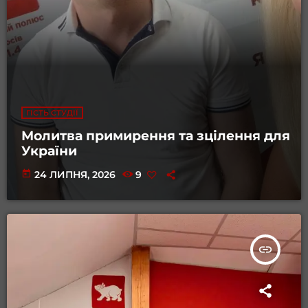
ГІСТЬ СТУДІЇ
Молитва примирення та зцілення для
України
today
24 ЛИПНЯ, 2026
9
insert_link