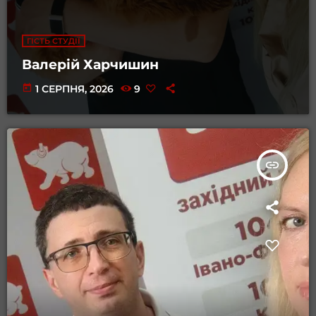
ГІСТЬ СТУДІЇ
Валерій Харчишин
today
1 СЕРПНЯ, 2026
9
insert_link