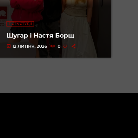
ГІСТЬ СТУДІЇ
Шугар і Настя Борщ
12 ЛИПНЯ, 2026
10
today