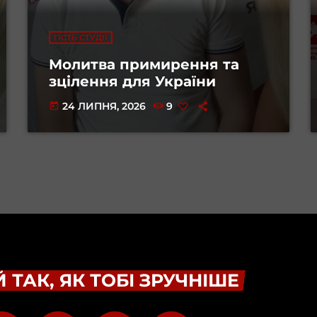
ГІСТЬ СТУДІЇ
Молитва примирення та
зцілення для України
24 ЛИПНЯ, 2026
9
today
 ТАК, ЯК ТОБІ ЗРУЧНІШЕ