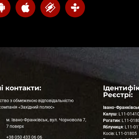
і контакти:
Ідентифік
Реєстрі:
ство з обмеженою відповідальністю
компанія «Західний полюс»
Івано-Франківсь
Калуш
: L11-0141
м. Івано-Франківськ, вул. Чорновола 7,
Рогатин
: L11-018
7 поверх
Яблуниця
: L11-0
Косів: L11-01805
+38 050 433 06 06