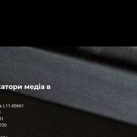
атори медіа в
к
: L11-00661
0
01
1720