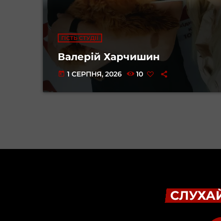
ГІСТЬ СТУДІЇ
Валерій Харчишин
1 СЕРПНЯ, 2026
10
today
СЛУХАЙ