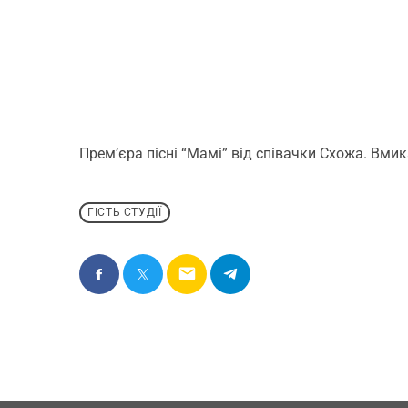
Премʼєра пісні “Мамі” від співачки Схожа. Вмик
ГІСТЬ СТУДІЇ
email