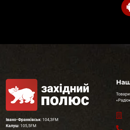
Наш
Товари
«Радіо
Івано-Франківськ
: 104,3FM
Калуш
: 105,5FM