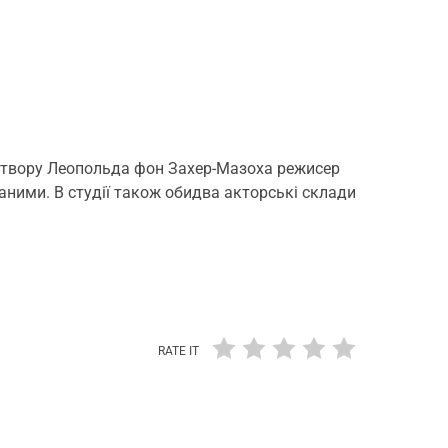
го твору Леопольда фон Захер-Мазоха режисер
аними. В студії також обидва акторські склади
RATE IT