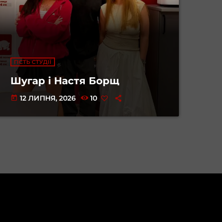
ГІСТЬ СТУДІЇ
Шугар і Настя Борщ
12 ЛИПНЯ, 2026
10
today