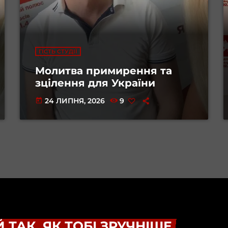
ГІСТЬ СТУДІЇ
Молитва примирення та
зцілення для України
24 ЛИПНЯ, 2026
9
today
 ТАК, ЯК ТОБІ ЗРУЧНІШЕ