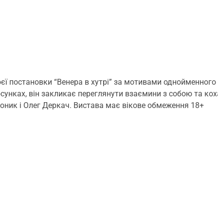
воєї постановки “Венера в хутрі” за мотивами однойменно
сунках, він закликає переглянути взаємини з собою та кох
 Коник і Олег Деркач. Вистава має вікове обмеження 18+