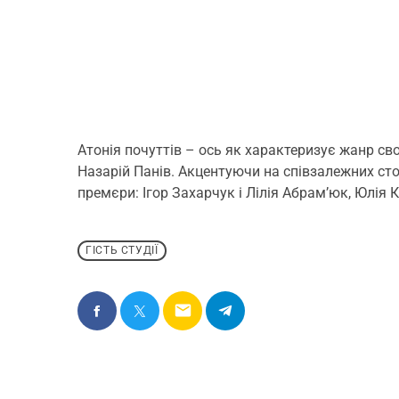
Атонія почуттів – ось як характеризує жанр с
Назарій Панів. Акцентуючи на співзалежних сто
премєри: Ігор Захарчук і Лілія Абрамʼюк, Юлія
ГІСТЬ СТУДІЇ
email