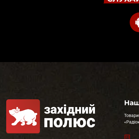
Наш
Товари
«Радіо