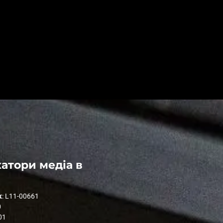
атори медіа в
к
: L11-00661
0
01