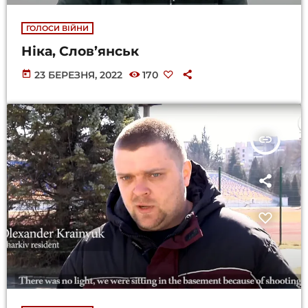
й
п
ГОЛОСИ ВІЙНИ
о
Ніка, Слов’янськ
л
ю
today
23 БЕРЕЗНЯ, 2022
170
с
».
insert_link