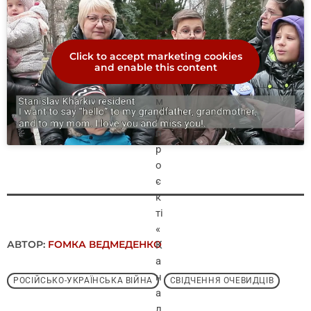
п
і
л
ь
Click to accept marketing cookies
and enable this content
н
о
м
у
п
р
о
є
к
ті
«
АВТОР:
FОMКА ВЕДМЕДЕНКО
К
а
н
РОСІЙСЬКО-УКРАЇНСЬКА ВІЙНА
СВІДЧЕННЯ ОЧЕВИДЦІВ
а
л