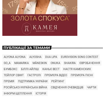
ПУБЛІКАЦІЇ ЗА ТЕМАМИ
ALYONA ALYONA
ALYOSHA
DUA LIPA
EUROVISION SONG CONTEST
GO_A
MAMARIKA
MÅNESKIN
ONUKA
SHAKIRA
ЄВРОБАЧЕННЯ
БУМБОКС
БІЛЛІ АЙЛІШ
КАНЬЄ ВЕСТ
НАСТЯ КАМЕНСКИХ
ТЕЙЛОР СВІФТ
ГАСТРОЛІ
ПРЕМ'ЄРА ВІДЕО
ПРЕМ'ЄРА ПІСНІ
ПРЕМІЯ
ПІДТРИМКА УКРАЇНИ
РЕЙТИНГ
РОСІЙСЬКО-УКРАЇНСЬКА ВІЙНА
СВІДЧЕННЯ ОЧЕВИДЦІВ
ЧАРТИ
ІНФОРМ ЩЕПЛЕННЯ
ІСТОРІЯ