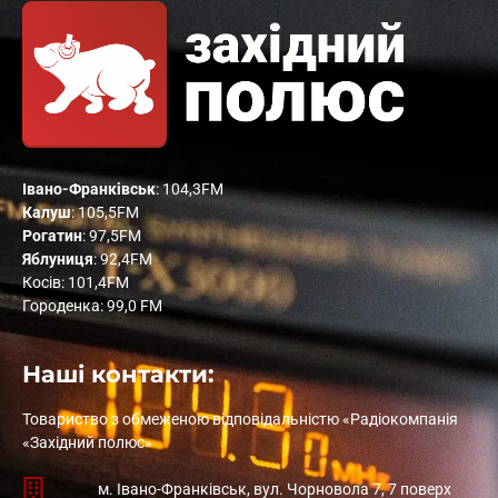
Івано-Франківськ
: 104,3FM
Калуш
: 105,5FM
Рогатин
: 97,5FM
Яблуниця
: 92,4FM
Косів: 101,4FM
Городенка: 99,0 FM
Наші контакти:
Товариство з обмеженою відповідальністю «Радіокомпанія
«Західний полюс»
м. Івано-Франківськ, вул. Чорновола 7, 7 поверх