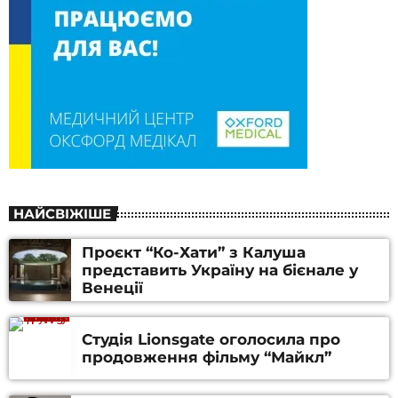
НАЙСВІЖІШЕ
Проєкт “Ко-Хати” з Калуша
представить Україну на бієнале у
Венеції
Студія Lionsgate оголосила про
продовження фільму “Майкл”