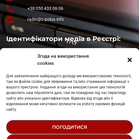
+38 050 433 06 06
radio@z-polus.info
Ідентифікатори медіа в Реєстрі:
Івано-Франківськ
: L11-00661
Згода на використання
Калуш
: L11-01410
cookies
Рогатин
: L11-01801
Яблуниця
: L11-01720
Для забезпечення найкращого досвіду ми використовуємо технології,
Косів: L11-01805
такі як файли cookie, для збереження та/або отримання інформації з
Гарасимів: L11-02274
вашого пристрою. Надання згоди на використання цих технологій
дозволить нам обробляти дані, такі як поведінка під час перегляду
сайту або унікальні ідентифікатори. Відмова від згоди або її
відкликання може негативно вплинути на роботу окремих функцій
сайту.
ПОГОДИТИСЯ
© 1995-2026 РК «ЗАХІДНИЙ ПОЛЮС»