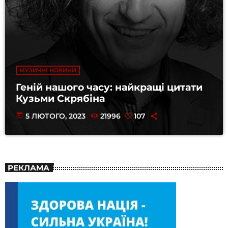
МУЗИЧНІ НОВИНИ
Геній нашого часу: найкращі цитати
Кузьми Скрябіна
today
5 ЛЮТОГО, 2023
21996
107
РЕКЛАМА