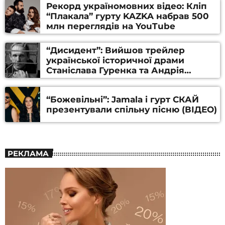
Рекорд україномовних відео: Кліп
“Плакала” гурту KAZKA набрав 500
млн переглядів на YouTube
“Дисидент”: Вийшов трейлер
української історичної драми
Станіслава Гуренка та Андрія
Алфьорова (ВІДЕО)
“Божевільні”: Jamala і гурт СКАЙ
презентували спільну пісню (ВІДЕО)
РЕКЛАМА