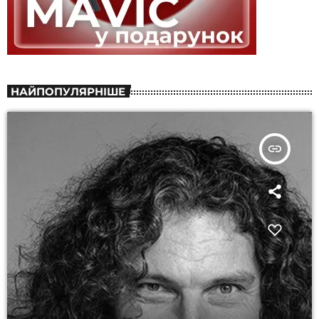
НАЙПОПУЛЯРНІШЕ
insert_link