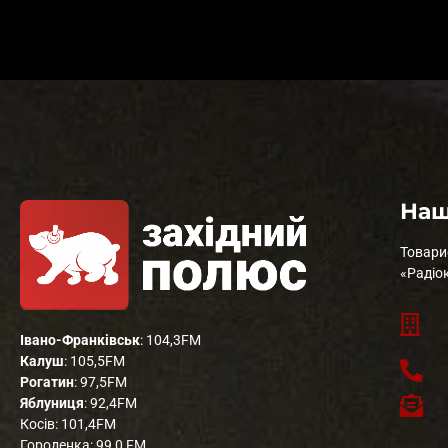
Наш
Товари
«Радіо
Івано-Франківськ
: 104,3FM
Калуш
: 105,5FM
Рогатин
: 97,5FM
Яблуниця
: 92,4FM
Косів: 101,4FM
Городенка: 99,0 FM