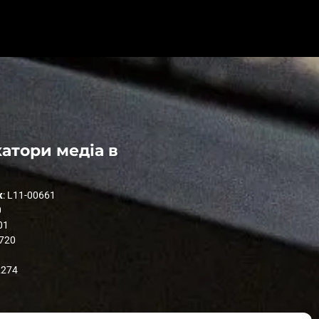
атори медіа в
к
: L11-00661
0
01
1720
2274