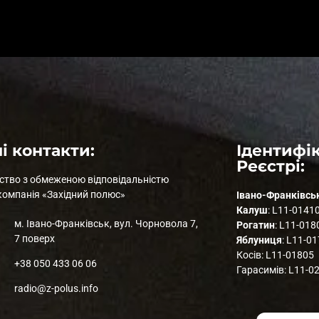
і контакти:
Ідентифік
Реєстрі:
ство з обмеженою відповідальністю
компанія «Західний полюс»
Івано-Франківсь
Калуш
: L11-0141
м. Івано-Франківськ, вул. Чорновола 7,
Рогатин
: L11-018
7 поверх
Яблуниця
: L11-0
Косів: L11-01805
+38 050 433 06 06
Гарасимів: L11-0
radio@z-polus.info