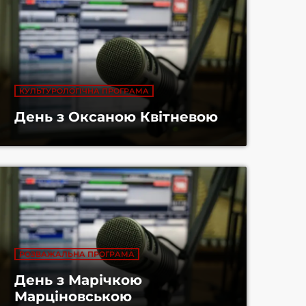
Прокидайся із Найтеплішим
Розпочинаємо новий день на Найтеплішому,
разом з енергійною та патріотичною музикою,
актуальною інформацією та традиційною
«Другою кавою»
КУЛЬТУРОЛОГІЧНА ПРОГРАМА
День з Оксаною Квітневою
РОЗВАЖАЛЬНА ПРОГРАМА
День з Марічкою
Марціновською