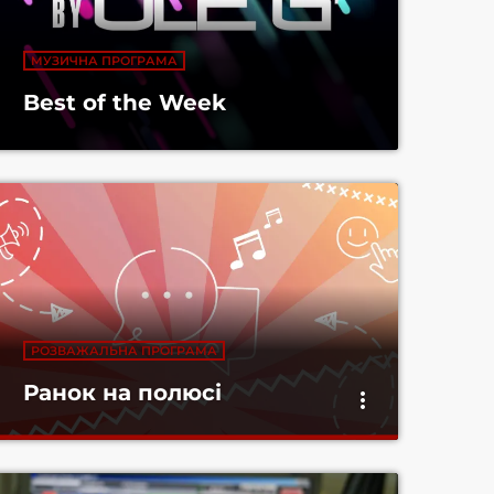
МУЗИЧНА ПРОГРАМА
Best of the Week
РОЗВАЖАЛЬНА ПРОГРАМА
Ранок на полюсі
more_vert
close
Ранок на полюсі