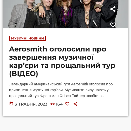
МУЗИЧНІ НОВИНИ
Aerosmith оголосили про
завершення музичної
кар’єри та прощальний тур
(ВІДЕО)
Легендарний американський гурт Aerosmith оголосив про
припинення музичної кар'єри. Музиканти вирушають у
прощальний тур. Фронтмен Стівен Тайлер пообіцяв
прихильникам найкраще шоу, яке вони бачили у своєму
today
3 ТРАВНЯ, 2023
164
житті. На офіційному YouTube-каналі гурт
Aerosmith опублікував відео Aerosmith says, Peace
Out ("Aerosmith кажуть "бувай"). Промо до прощального турне
дійсно вражає. У двохвилинному ролику встигли
засвітитися Eminem, гітарист Слеш (Guns’n’Roses та Velvet