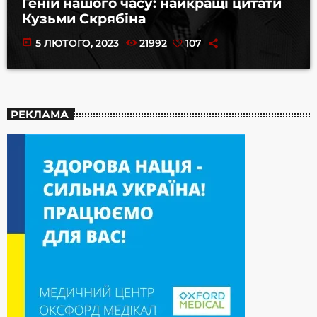
Геній нашого часу: найкращі цитати
Кузьми Скрябіна
today
5 ЛЮТОГО, 2023
21992
107
РЕКЛАМА