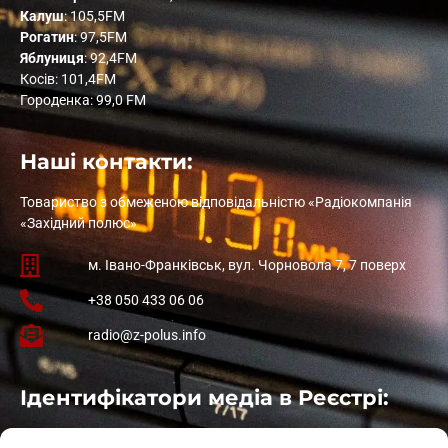
Калуш
: 105,5FM
Рогатин
: 97,5FM
Яблуниця
: 92,4FM
Косів: 101,4FM
Городенка: 99,0 FM
Наші контакти:
Товариство з обмеженою відповідальністю «Радіокомпанія
«Західний полюс»
м. Івано-Франківськ, вул. Чорновола 7, 7 поверх
+38 050 433 06 06
radio@z-polus.info
Ідентифікатори медіа в Реєстрі:
Івано-Франківськ
: L11-00661