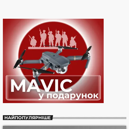
Revolver), барабанщик The Beatles Рінго Старр і багато інших
знаменитостей, повідомляє Слух. Свій останній
тур Aerosmith анонсували на початок осені. Всього
заплановано сорок концертів […]
НАЙПОПУЛЯРНІШЕ