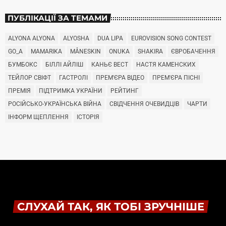
ПУБЛІКАЦІЇ ЗА ТЕМАМИ
ALYONA ALYONA
ALYOSHA
DUA LIPA
EUROVISION SONG CONTEST
GO_A
MAMARIKA
MÅNESKIN
ONUKA
SHAKIRA
ЄВРОБАЧЕННЯ
БУМБОКС
БІЛЛІ АЙЛІШ
КАНЬЄ ВЕСТ
НАСТЯ КАМЕНСКИХ
ТЕЙЛОР СВІФТ
ГАСТРОЛІ
ПРЕМ'ЄРА ВІДЕО
ПРЕМ'ЄРА ПІСНІ
ПРЕМІЯ
ПІДТРИМКА УКРАЇНИ
РЕЙТИНГ
РОСІЙСЬКО-УКРАЇНСЬКА ВІЙНА
СВІДЧЕННЯ ОЧЕВИДЦІВ
ЧАРТИ
ІНФОРМ ЩЕПЛЕННЯ
ІСТОРІЯ
СЛУХАЙ ТАК, ЯК ТОБІ ЗРУЧНІШЕ