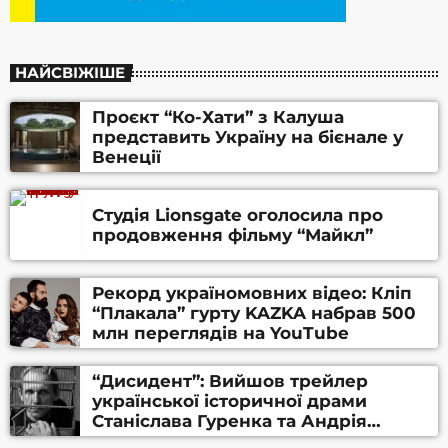
НАЙСВІЖІШЕ
Проєкт “Ко-Хати” з Калуша
представить Україну на бієнале у
Венеції
Студія Lionsgate оголосила про
продовження фільму “Майкл”
Рекорд україномовних відео: Кліп
“Плакала” гурту KAZKA набрав 500
млн переглядів на YouTube
“Дисидент”: Вийшов трейлер
української історичної драми
Станіслава Гуренка та Андрія
Алфьорова (ВІДЕО)