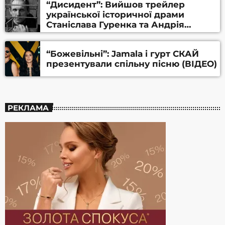
“Дисидент”: Вийшов трейлер
української історичної драми
Станіслава Гуренка та Андрія
Алфьорова (ВІДЕО)
“Божевільні”: Jamala і гурт СКАЙ
презентували спільну пісню (ВІДЕО)
РЕКЛАМА