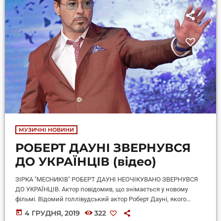
МУЗИЧНІ НОВИНИ
РОБЕРТ ДАУНІ ЗВЕРНУВСЯ
ДО УКРАЇНЦІВ (відео)
ЗІРКА "МЕСНИКІВ" РОБЕРТ ДАУНІ НЕОЧІКУВАНО ЗВЕРНУВСЯ
ДО УКРАЇНЦІВ. Актор повідомив, що знімається у новому
фільмі. Відомий голлівудський актор Роберт Дауні, якого
компанія Disney висунула на премію "Оскар" за роль у
today
4 ГРУДНЯ, 2019
322
"Месниках", неочікувано звернувся до українців. На