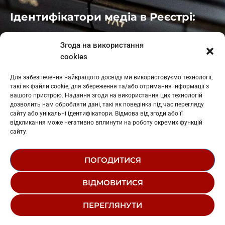
Ідентифікатори медіа в Реєстрі:
Івано-Франківськ
: L11-00661
Згода на використання
Калуш
: L11-01410
cookies
Рогатин
: L11-01801
Яблуниця
: L11-01720
Для забезпечення найкращого досвіду ми використовуємо технології,
Косів: L11-01805
такі як файли cookie, для збереження та/або отримання інформації з
Гарасимів: L11-02274
вашого пристрою. Надання згоди на використання цих технологій
дозволить нам обробляти дані, такі як поведінка під час перегляду
сайту або унікальні ідентифікатори. Відмова від згоди або її
відкликання може негативно вплинути на роботу окремих функцій
сайту.
ПОГОДИТИСЯ
© 1995-2026 РК «ЗАХІДНИЙ ПОЛЮС»
ВІДМОВИТИСЯ
ЛОГОТИП
РЕДАКЦІЙНИЙ СТАТУТ
ПЕРЕГЛЯНУТИ
СТРУКТУРА ВЛАСНОСТІ