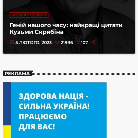
МУЗИЧНІ НОВИНИ
Геній нашого часу: найкращі цитати
Кузьми Скрябіна
today
5 ЛЮТОГО, 2023
21996
107
РЕКЛАМА