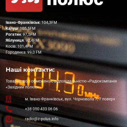
Івано-Франківськ
: 104,3FM
Калуш
: 105,5FM
Рогатин
: 97,5FM
Яблуниця
: 92,4FM
Косів: 101,4FM
Городенка: 99,0 FM
Наші контакти:
Товариство з обмеженою відповідальністю «Радіокомпанія
«Західний полюс»
м. Івано-Франківськ, вул. Чорновола 7, 7 поверх
+38 050 433 06 06
radio@z-polus.info