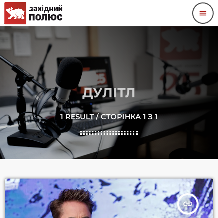
menu
ДУЛІТЛ
1 RESULT / СТОРІНКА 1 З 1
insert_link