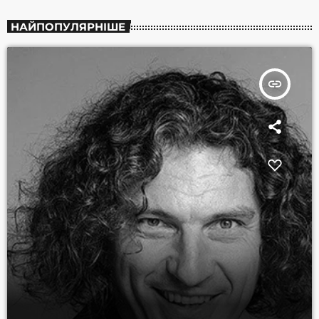
НАЙПОПУЛЯРНІШЕ
insert_link