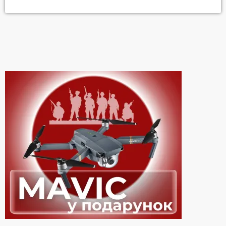
офіційному YouTube-каналі однієї з кінодистриб'юторських
компаній з'явилося 35-секундне відео, у якому 54-річна зірка
звернувся до жителів України, щоб повідомити про свою нову
роботу у стрічці "Дулітл". У ролику актор попросив покликати
якусь таємничу Ольгу, щоб передати […]