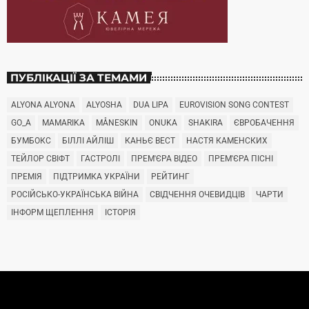
ПУБЛІКАЦІЇ ЗА ТЕМАМИ
ALYONA ALYONA
ALYOSHA
DUA LIPA
EUROVISION SONG CONTEST
GO_A
MAMARIKA
MÅNESKIN
ONUKA
SHAKIRA
ЄВРОБАЧЕННЯ
БУМБОКС
БІЛЛІ АЙЛІШ
КАНЬЄ ВЕСТ
НАСТЯ КАМЕНСКИХ
ТЕЙЛОР СВІФТ
ГАСТРОЛІ
ПРЕМ'ЄРА ВІДЕО
ПРЕМ'ЄРА ПІСНІ
ПРЕМІЯ
ПІДТРИМКА УКРАЇНИ
РЕЙТИНГ
РОСІЙСЬКО-УКРАЇНСЬКА ВІЙНА
СВІДЧЕННЯ ОЧЕВИДЦІВ
ЧАРТИ
ІНФОРМ ЩЕПЛЕННЯ
ІСТОРІЯ