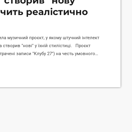
 створив “нову”
учить реалістично
ила музичний проєкт, у якому штучний інтелект
а створив "нові" у їхній стилістиці. Проєкт
Втрачені записи "Клубу 27") на честь умовного
о за трагічних обставин — через психологічні або
ків. Серед них Курт Кобейн (Nirvana), Джим
і Вайнгауз та інші, повідомляє […]