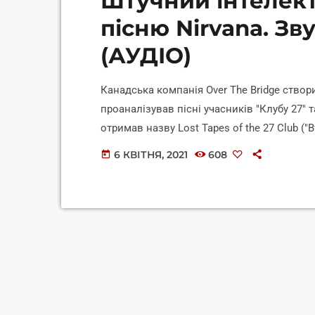
Штучний інтелект
пісню Nirvana. Зв
(АУДІО)
Канадська компанія Over The Bridge створ
проаналізував пісні учасників "Клубу 27" т
отримав назву Lost Tapes of the 27 Club ("
"Клубу 27", до якого входять музиканти, щ
6 КВІТНЯ, 2021
608
today
проблеми з наркотиками — померли у 27 ро
Моррісон (The Doors), Джиммі Гендрікс, Ем