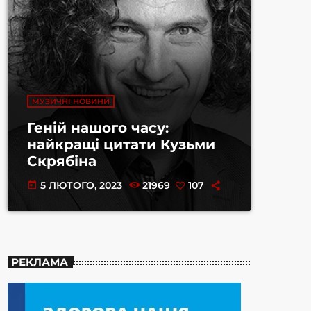
МУЗИЧНІ НОВИНИ
Геній нашого часу:
найкращі цитати Кузьми
Скрябіна
5 ЛЮТОГО, 2023
21969
107
today
РЕКЛАМА