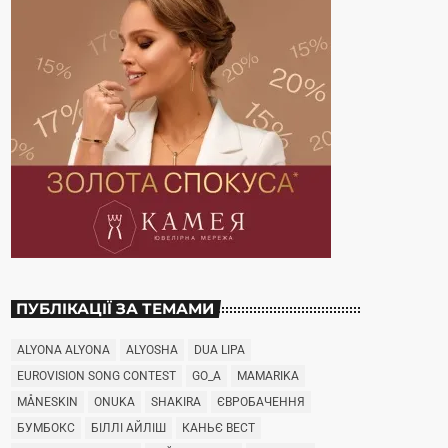
ПУБЛІКАЦІЇ ЗА ТЕМАМИ
ALYONA ALYONA
ALYOSHA
DUA LIPA
EUROVISION SONG CONTEST
GO_A
MAMARIKA
MÅNESKIN
ONUKA
SHAKIRA
ЄВРОБАЧЕННЯ
БУМБОКС
БІЛЛІ АЙЛІШ
КАНЬЄ ВЕСТ