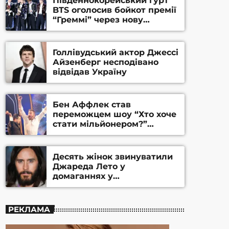
Південнокорейський гурт
BTS оголосив бойкот премії
“Греммі” через нову
номінацію
Голлівудський актор Джессі
Айзенберг несподівано
відвідав Україну
Бен Аффлек став
переможцем шоу “Хто хоче
стати мільйонером?”
(ВІДЕО)
Десять жінок звинуватили
Джареда Лето у
домаганнях у
документальному фільмі
BBC
РЕКЛАМА