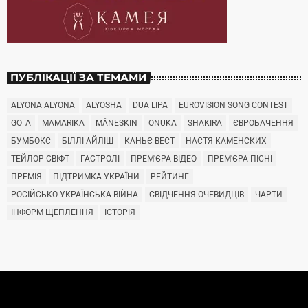
ПУБЛІКАЦІЇ ЗА ТЕМАМИ
ALYONA ALYONA
ALYOSHA
DUA LIPA
EUROVISION SONG CONTEST
GO_A
MAMARIKA
MÅNESKIN
ONUKA
SHAKIRA
ЄВРОБАЧЕННЯ
БУМБОКС
БІЛЛІ АЙЛІШ
КАНЬЄ ВЕСТ
НАСТЯ КАМЕНСКИХ
ТЕЙЛОР СВІФТ
ГАСТРОЛІ
ПРЕМ'ЄРА ВІДЕО
ПРЕМ'ЄРА ПІСНІ
ПРЕМІЯ
ПІДТРИМКА УКРАЇНИ
РЕЙТИНГ
РОСІЙСЬКО-УКРАЇНСЬКА ВІЙНА
СВІДЧЕННЯ ОЧЕВИДЦІВ
ЧАРТИ
ІНФОРМ ЩЕПЛЕННЯ
ІСТОРІЯ