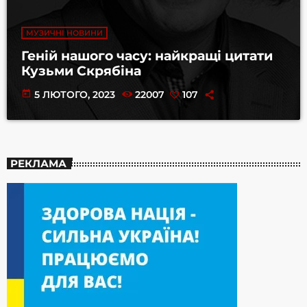
МУЗИЧНІ НОВИНИ
Геній нашого часу: найкращі цитати
Кузьми Скрябіна
today
5 ЛЮТОГО, 2023
22007
107
РЕКЛАМА