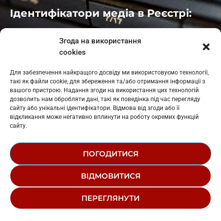
Ідентифікатори медіа в Реєстрі:
Івано-Франківськ
: L11-00661
Згода на використання
Калуш
: L11-01410
cookies
Рогатин
: L11-01801
Яблуниця
: L11-01720
Для забезпечення найкращого досвіду ми використовуємо технології,
Косів: L11-01805
такі як файли cookie, для збереження та/або отримання інформації з
Гарасимів: L11-02274
вашого пристрою. Надання згоди на використання цих технологій
дозволить нам обробляти дані, такі як поведінка під час перегляду
сайту або унікальні ідентифікатори. Відмова від згоди або її
відкликання може негативно вплинути на роботу окремих функцій
сайту.
ПОГОДИТИСЯ
© 1995-2026 РК «ЗАХІДНИЙ ПОЛЮС»
ВІДМОВИТИСЯ
ЛОГОТИП
РЕДАКЦІЙНИЙ СТАТУТ
ПЕРЕГЛЯНУТИ
СТРУКТУРА ВЛАСНОСТІ
One