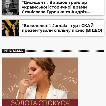
“Дисидент”: Вийшов трейлер
української історичної драми
Станіслава Гуренка та Андрія
Алфьорова (ВІДЕО)
“Божевільні”: Jamala і гурт СКАЙ
презентували спільну пісню (ВІДЕО)
РЕКЛАМА