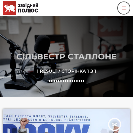
menu
СІЛЬВЕСТР СТАЛЛОНЕ
1 RESULT / СТОРІНКА 1 З 1
insert_link