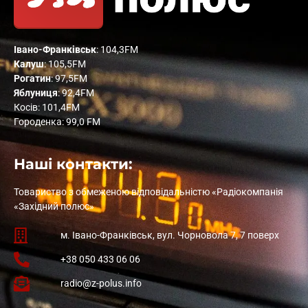
Івано-Франківськ
: 104,3FM
Калуш
: 105,5FM
Рогатин
: 97,5FM
Яблуниця
: 92,4FM
Косів: 101,4FM
Городенка: 99,0 FM
Наші контакти:
Товариство з обмеженою відповідальністю «Радіокомпанія
«Західний полюс»
м. Івано-Франківськ, вул. Чорновола 7, 7 поверх
+38 050 433 06 06
radio@z-polus.info