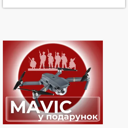
довелося їх перенести на осінь 2021 року. А в кіно стрічку
швидше за все можна буде побачити вже в квітні 2022 року.
Сталлоне не приховує, що багато років був фанатом таланту
братів і навіть відвідував їх поєдинки, […]