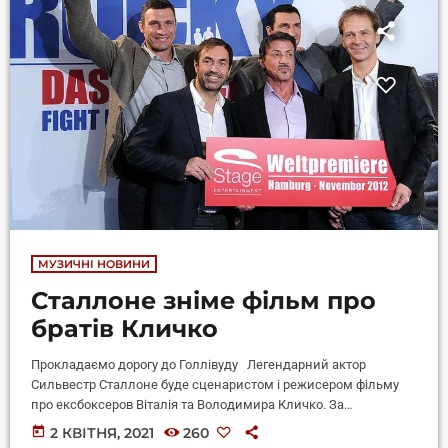
МУЗИЧНІ НОВИНИ
Сталлоне зніме фільм про
братів Кличко
Прокладаємо дорогу до Голлівуду Легендарний актор
Сильвестр Сталлоне буде сценаристом і режисером фільму
про ексбоксеров Віталія та Володимира Кличко. За
інформацією з порталу klitschko-brothers.com, зйомки
today
2 КВІТНЯ, 2021
260
збиралися розпочати восени 2020 року, але через пандемію