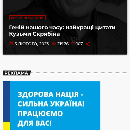
МУЗИЧНІ НОВИНИ
Геній нашого часу: найкращі цитати
Кузьми Скрябіна
today
5 ЛЮТОГО, 2023
21976
107
РЕКЛАМА