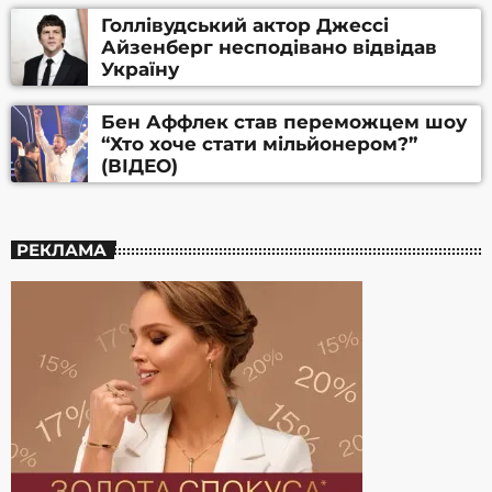
Голлівудський актор Джессі
Айзенберг несподівано відвідав
Україну
Бен Аффлек став переможцем шоу
“Хто хоче стати мільйонером?”
(ВІДЕО)
РЕКЛАМА