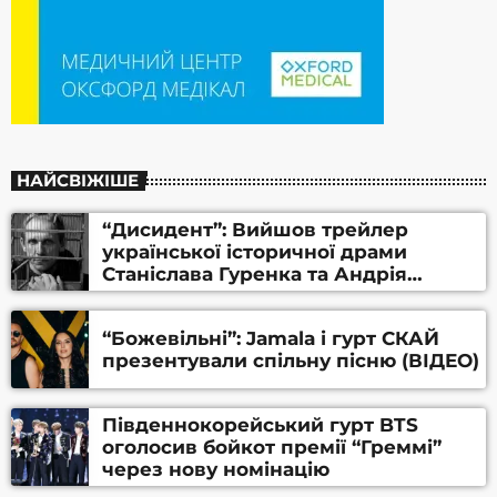
НАЙСВІЖІШЕ
“Дисидент”: Вийшов трейлер
української історичної драми
Станіслава Гуренка та Андрія
Алфьорова (ВІДЕО)
“Божевільні”: Jamala і гурт СКАЙ
презентували спільну пісню (ВІДЕО)
Південнокорейський гурт BTS
оголосив бойкот премії “Греммі”
через нову номінацію