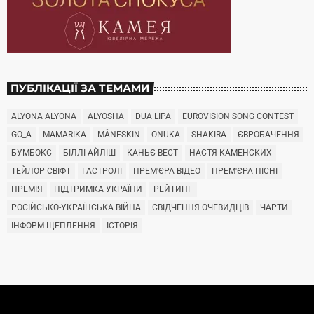
ПУБЛІКАЦІЇ ЗА ТЕМАМИ
ALYONA ALYONA
ALYOSHA
DUA LIPA
EUROVISION SONG CONTEST
GO_A
MAMARIKA
MÅNESKIN
ONUKA
SHAKIRA
ЄВРОБАЧЕННЯ
БУМБОКС
БІЛЛІ АЙЛІШ
КАНЬЄ ВЕСТ
НАСТЯ КАМЕНСКИХ
ТЕЙЛОР СВІФТ
ГАСТРОЛІ
ПРЕМ'ЄРА ВІДЕО
ПРЕМ'ЄРА ПІСНІ
ПРЕМІЯ
ПІДТРИМКА УКРАЇНИ
РЕЙТИНГ
РОСІЙСЬКО-УКРАЇНСЬКА ВІЙНА
СВІДЧЕННЯ ОЧЕВИДЦІВ
ЧАРТИ
ІНФОРМ ЩЕПЛЕННЯ
ІСТОРІЯ