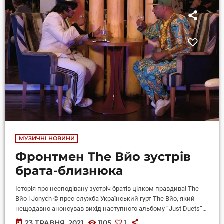
МУЗИЧНІ НОВИНИ
Фронтмен The Вйо зустрів
брата-близнюка
Історія про несподівану зустріч братів цілком правдива! The
Вйо і Jonych © прес-служба Український гурт The Вйо, який
нещодавно анонсував вихід наступного альбому “Just Duets”,
презентував на своєму ютуб-каналі кліп на перший сингл з
today
23 ТРАВНЯ, 2021
1105
1