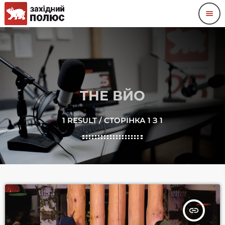
menu
THE ВЙО
1 RESULT / СТОРІНКА 1 З 1
insert_link