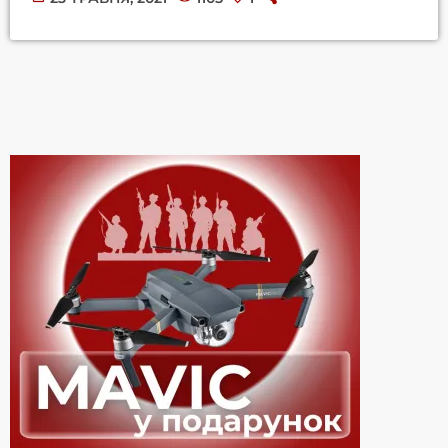
платівки — "Брати". Пісня стала результатом творчої співпраці
гурту із закарпатським співаком Jonych. The Вйо і Jonych ©
прес-служба Пісня "Брати" є автобіографічною і написана в
кращих традиціях сторітейлінгу. О основі сюжету кліпу
покладено історію про несподівану зустріч фронтмена групи
The […]