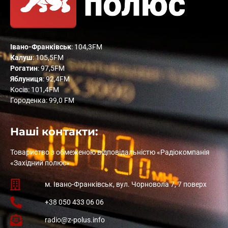
Івано-Франківськ
: 104,3FM
Калуш
: 105,5FM
Рогатин
: 97,5FM
Яблуниця
: 92,4FM
Косів: 101,4FM
Городенка: 99,0 FM
Наші контакти:
Товариство з обмеженою відповідальністю «Радіокомпанія
«Західний полюс»
м. Івано-Франківськ, вул. Чорновола 7, 7 поверх
+38 050 433 06 06
radio@z-polus.info