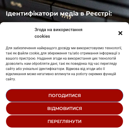
Ідентифікатори медіа в Реєстрі:
Івано-Франківськ
: L11-00661
Згода на використання
Калуш
: L11-01410
cookies
Рогатин
: L11-01801
Яблуниця
: L11-01720
Для забезпечення найкращого досвіду ми використовуємо технології,
Косів: L11-01805
такі як файли cookie, для збереження та/або отримання інформації з
Гарасимів: L11-02274
вашого пристрою. Надання згоди на використання цих технологій
дозволить нам обробляти дані, такі як поведінка під час перегляду
сайту або унікальні ідентифікатори. Відмова від згоди або її
відкликання може негативно вплинути на роботу окремих функцій
сайту.
ПОГОДИТИСЯ
© 1995-2026 РК «ЗАХІДНИЙ ПОЛЮС»
ВІДМОВИТИСЯ
ЛОГОТИП
РЕДАКЦІЙНИЙ СТАТУТ
ПЕРЕГЛЯНУТИ
СТРУКТУРА ВЛАСНОСТІ