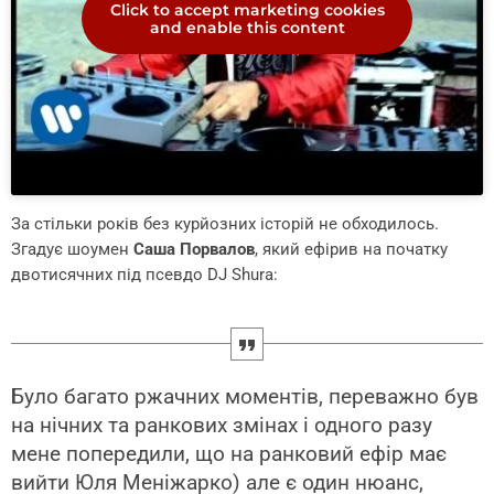
Click to accept marketing cookies
and enable this content
За стільки років без курйозних історій не обходилось.
Згадує шоумен
Саша Порвалов
, який ефірив на початку
двотисячних під псевдо DJ Shura:
Було багато ржачних моментів, переважно був
на нічних та ранкових змінах і одного разу
мене попередили, що на ранковий ефір має
вийти Юля Меніжарко) але є один нюанс,