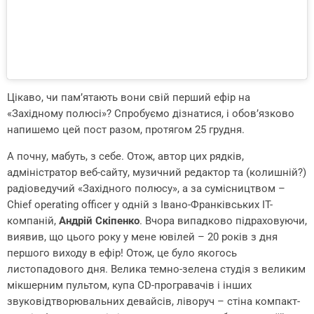
Цікаво, чи пам’ятають вони свій перший ефір на
«Західному полюсі»? Спробуємо дізнатися, і обов’язково
напишемо цей пост разом, протягом 25 грудня.
А почну, мабуть, з себе. Отож, автор цих рядків,
адміністратор веб-сайту, музичний редактор та (колишній?)
радіоведучий «Західного полюсу», а за сумісництвом –
Chief operating officer у одній з Івано-Франківських IT-
компаній,
Андрій Скіпенко
. Вчора випадково підраховуючи,
виявив, що цього року у мене ювілей – 20 років з дня
першого виходу в ефір! Отож, це було якогось
листопадового дня. Велика темно-зелена студія з великим
мікшерним пультом, купа CD-програвачів і інших
звуковідтворювальних девайсів, ліворуч – стіна компакт-