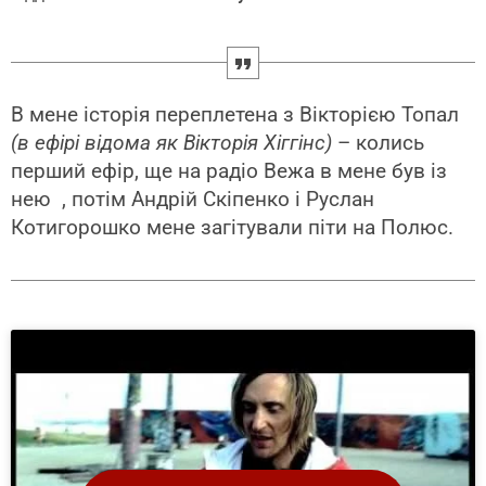
В мене історія переплетена з Вікторією Топал
(в ефірі відома як Вікторія Хіггінс)
– колись
перший ефір, ще на радіо Вежа в мене був із
нею , потім Андрій Скіпенко і Руслан
Котигорошко мене загітували піти на Полюс.