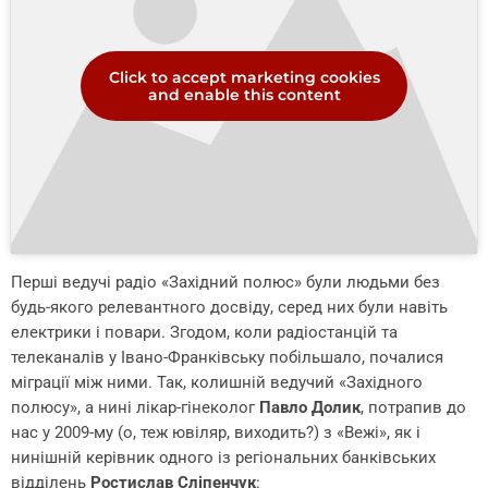
Click to accept marketing cookies
and enable this content
Перші ведучі радіо «Західний полюс» були людьми без
будь-якого релевантного досвіду, серед них були навіть
електрики і повари. Згодом, коли радіостанцій та
телеканалів у Івано-Франківську побільшало, почалися
міграції між ними. Так, колишній ведучий «Західного
полюсу», а нині лікар-гінеколог
Павло Долик
, потрапив до
нас у 2009-му (о, теж ювіляр, виходить?) з «Вежі», як і
нинішній керівник одного із регіональних банківських
відділень
Ростислав Сліпенчук
: