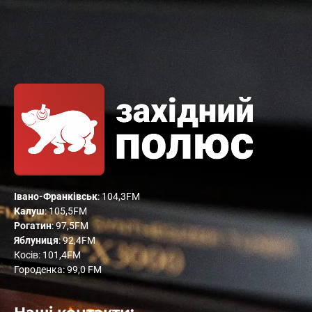
Івано-Франківськ
: 104,3FM
Калуш
: 105,5FM
Рогатин
: 97,5FM
Яблуниця
: 92,4FM
Косів: 101,4FM
Городенка: 99,0 FM