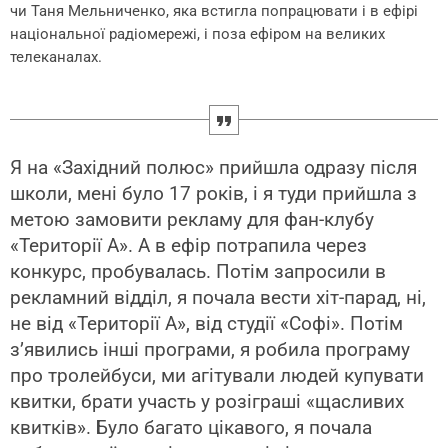
чи Таня Мельниченко, яка встигла попрацювати і в ефірі
національної радіомережі, і поза ефіром на великих
телеканалах.
Я на «Західний полюс» прийшла одразу після
школи, мені було 17 років, і я туди прийшла з
метою замовити рекламу для фан-клубу
«Території А». А в ефір потрапила через
конкурс, пробувалась. Потім запросили в
рекламний відділ, я почала вести хіт-парад, ні,
не від «Території А», від студії «Софі». Потім
з’явились інші програми, я робила програму
про тролейбуси, ми агітували людей купувати
квитки, брати участь у розіграші
«
щасливих
квитків». Було багато цікавого, я почала