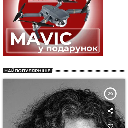
НАЙПОПУЛЯРНІШЕ
insert_link