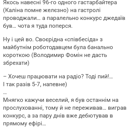
Якось навесні 96-го одного гастарбайтера
(Каліна помне желєзно) на гастролі
проводжали… а паралельно конкурс джедаїв
був… чота я туда поперся.
Ну і цей во. Своєрідна «співбесіда» з
майбутнім роботодавцем була банально
короткою (Володимир Фомін не дасть
збрехати)
– Хочеш працювати на радіо? Тоді пий!…
І так разів 5-7, напевне)
…
Мнягко кажучи веселий, я був останнім на
прослухованні, тому й не переживав… виграв
конкурс, а за пару днів вже дебютував в
прямому ефірі…