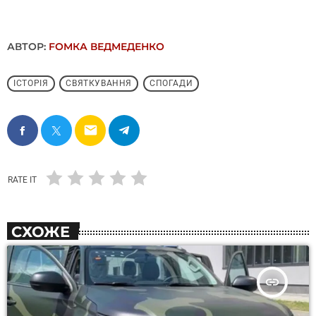
АВТОР:
FОMКА ВЕДМЕДЕНКО
ІСТОРІЯ
СВЯТКУВАННЯ
СПОГАДИ
email
RATE IT
СХОЖЕ
insert_link