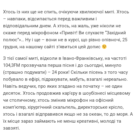
Хтось із них ще не спить, очікуючи хвилюючої миті. Хтось
– навпаки, відсипається перед важливим і
відповідальним днем. А хтось, на жаль, уже ніколи не
скаже перед мікрофоном «Привіт! Ви слухаєте “Західний
полюс”»… Ну і ще – вони не в курсі, що рівно опівночі, 25
грудня, на нашому сайті з’явиться цей допис
З тієї самої миті, відколи в Івано-Франківську, на частоті
104,3FM прозвучала перша пісня і до сьогодні, минуло
(страшно подумати) – 24 роки! Скільки пісень з того часу
побувало в ефірі, підрахувати, мабуть, взагалі нереально.
Навіть ведучих, про яких згадано на початку – не один
десяток. Хтось продовжив кар’єру в шоубізнесі місцевому
чи столичному, хтось змінив мікрофон на офісний
комп’ютер, хірургічний скальпель, директорське крісло,
хтось і взагалі відправився якщо не за океан, то до моря. А
їх місце зараз займають не менш креативні, молоді та
завзяті.