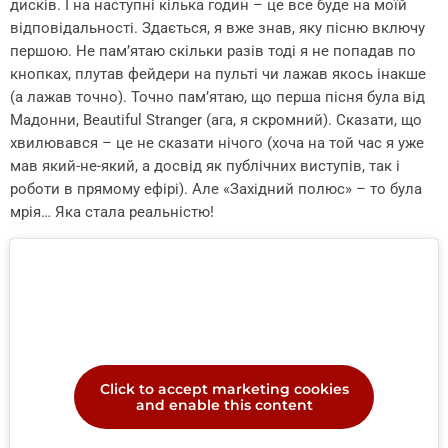
дисків. І на наступні кілька годин – це все буде на моїй
відповідальності. Здається, я вже знав, яку пісню включу
першою. Не пам’ятаю скільки разів тоді я не попадав по
кнопках, плутав фейдери на пульті чи лажав якось інакше
(а лажав точно). Точно пам’ятаю, що перша пісня була від
Мадонни, Beautiful Stranger (ага, я скромний). Сказати, що
хвилювався – це не сказати нічого (хоча на той час я уже
мав який-не-який, а досвід як публічних виступів, так і
роботи в прямому ефірі). Але «Західний полюс» – то була
мрія… Яка стала реальністю!
Click to accept marketing cookies
and enable this content