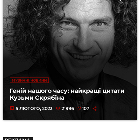
МУЗИЧНІ НОВИНИ
Геній нашого часу: найкращі цитати
Кузьми Скрябіна
today
5 ЛЮТОГО, 2023
21996
107