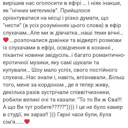
вирішив нас оголосити в ефірі … і ніяк інакше,
як “нічних метеликів”. Прийшлося
орієнтуватися на місці і різко думати, що
“нести” (в усіх розуміннях цього слова) в ефір
слухачам…Але ми ж дівчатка…наші теми вічні…
….розпочалися дзвінки та відверті розмови
із слухачами в ефірі, освідчення в коханні ,
пікантні новини звідусіль..і багато романтично-
еротичної музики, яку самі шукали та
купували… Шоу мало успіх, свого постійного
слухача…Нас знали і, навіть, впізнавали…Більш
того, мене за кордоном , де я тепер живу,
декілька разів зустрічали співвітчизники,
робили великі очі та казали: “То то Ви ж Єва!!!
А що Ви тут робите?????”)))) І це не було камер
в студії, як зараз!! ))) Гарні часи були, була
сім’я…….