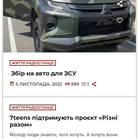
ЖИТТЯ РАДІОСТАНЦІЇ
Збір на авто для ЗСУ
today
5 ЛИСТОПАДА, 2022
599
1
ЖИТТЯ РАДІОСТАНЦІЇ
7teens підтримують проєкт «Різні
разом»
Молоді люди знають, чого хочуть. А хочуть вони