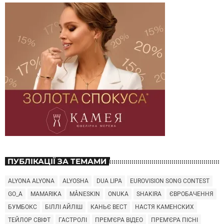
ПУБЛІКАЦІЇ ЗА ТЕМАМИ
ALYONA ALYONA
ALYOSHA
DUA LIPA
EUROVISION SONG CONTEST
GO_A
MAMARIKA
MÅNESKIN
ONUKA
SHAKIRA
ЄВРОБАЧЕННЯ
БУМБОКС
БІЛЛІ АЙЛІШ
КАНЬЄ ВЕСТ
НАСТЯ КАМЕНСКИХ
ТЕЙЛОР СВІФТ
ГАСТРОЛІ
ПРЕМ'ЄРА ВІДЕО
ПРЕМ'ЄРА ПІСНІ