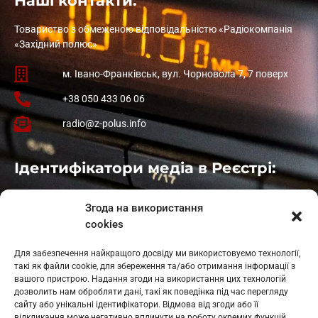
Наші контакти:
Товариство з обмеженою відповідальністю «Радіокомпанія
«Західний полюс»
м. Івано-Франківськ, вул. Чорновола 7, 7 поверх
+38 050 433 06 06
radio@z-polus.info
Ідентифікатори медіа в Реєстрі:
Івано-Франківськ
: L11-00661
Згода на використання
Калуш
: L11-01410
cookies
Рогатин
: L11-01801
Яблуниця
: L11-01720
Для забезпечення найкращого досвіду ми використовуємо технології,
Косів: L11-01805
такі як файли cookie, для збереження та/або отримання інформації з
Гарасимів: L11-02274
вашого пристрою. Надання згоди на використання цих технологій
дозволить нам обробляти дані, такі як поведінка під час перегляду
сайту або унікальні ідентифікатори. Відмова від згоди або її
відкликання може негативно вплинути на роботу окремих функцій