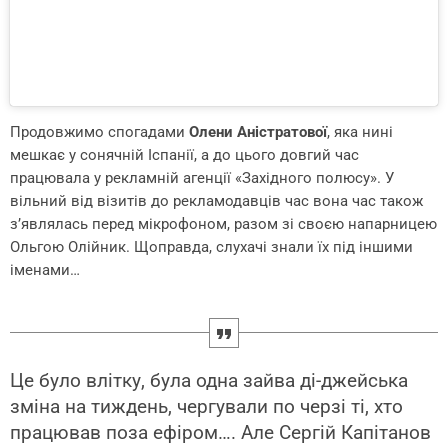
Продовжимо спогадами
Олени Аністратової
, яка нині
мешкає у сонячній Іспанії, а до цього довгий час
працювала у рекламній агенції «Західного полюсу». У
вільний від візитів до рекламодавців час вона час також
з’являлась перед мікрофоном, разом зі своєю напарницею
Ольгою Олійник. Щоправда, слухачі знали їх під іншими
іменами…
Це було влітку, була одна зайва ді-джейська
зміна на тиждень, чергували по черзі ті, хто
працював поза ефіром…. Але Сергій Капітанов