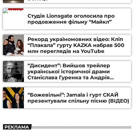
Студія Lionsgate оголосила про
продовження фільму “Майкл”
Рекорд україномовних відео: Кліп
“Плакала” гурту KAZKA набрав 500
млн переглядів на YouTube
“Дисидент”: Вийшов трейлер
української історичної драми
Станіслава Гуренка та Андрія
Алфьорова (ВІДЕО)
“Божевільні”: Jamala і гурт СКАЙ
презентували спільну пісню (ВІДЕО)
РЕКЛАМА