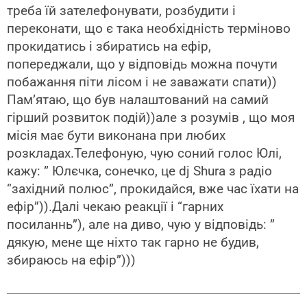
треба їй зателефонувати, розбудити і
переконати, що є така необхідність терміново
прокидатись і збиратись на ефір,
попереджали, що у відповідь можна почути
побажання піти лісом і не заважати спати))
Пам’ятаю, що був налаштований на самий
гірший розвиток подій))але з розумів , що моя
місія має бути виконана при любих
розкладах.Телефоную, чую соний голос Юлі,
кажу: ” Юлєчка, сонечко, це dj Shura з радіо
“західний полюс”, прокидайся, вже час їхати на
ефір”)).Далі чекаю реакції і “гарних
посиланнь”), але на диво, чую у відповідь: ”
дякую, мене ще ніхто так гарно не будив,
збираюсь на ефір”)))