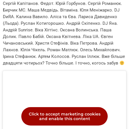
Сергій Капітанов. Федот. Юрій Горбунов. Сергій Романюк.
Бирчик МС. Маша Медвідь. Вітаміна. Юля Меніжарко. DJ
DиRA. Калина Вавило. Аліса та Єва. Лариса Давиденко
(Льода). Руслан Котигорошко. Андрій Скіпенко. DJ Яна.
Андрій Sunrise. Віка Хіггінс. Оксана Волинська. Паша
Долик. Павло Бабій. Оксана Квітнева. Ліка UA. Євген
Чичановський. Христя Стефінів. Віка Петрова. Андрій
Лахнов. Юлія Чікель. Роман Матлюк. Олесь Михайлович.
Ірина Стефанюк. Артем Колосов. Руслан Іллюк. Вже більше
двадцяти чотирьох? Точно більше. І точно, когось забув
Click to accept marketing cookies
and enable this content