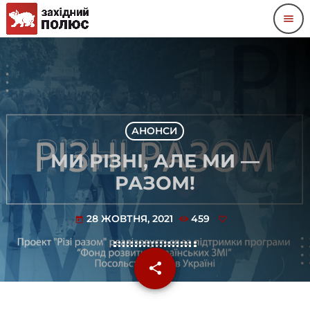
menu
АНОНСИ
МИ РІЗНІ, АЛЕ МИ —
РАЗОМ!
28 ЖОВТНЯ, 2021
459
today
share
email