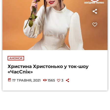
АНОНСИ
Христина Христонько у ток-шоу
«ЧасСпік»
today
17 ТРАВНЯ, 2021
1565
3