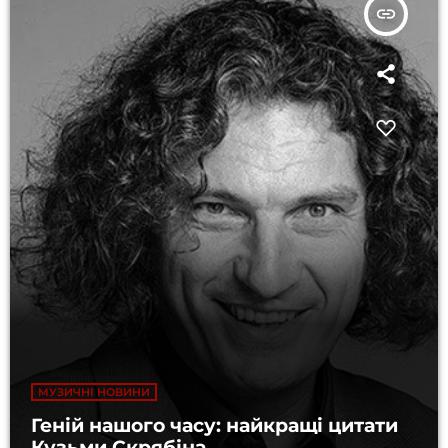
insert_link
МУЗИЧНІ НОВИНИ
Геній нашого часу: найкращі цитати
Кузьми Скрябіна