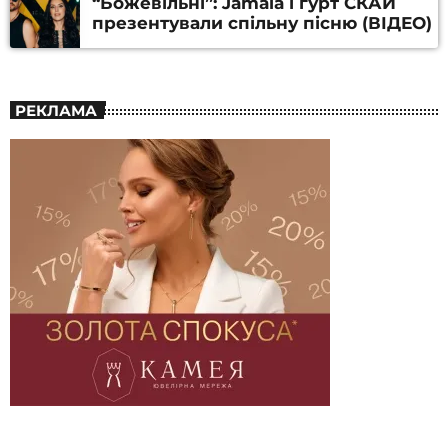
“Божевільні”: Jamala і гурт СКАЙ
презентували спільну пісню (ВІДЕО)
РЕКЛАМА