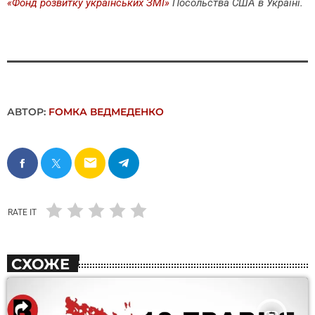
«Фонд розвитку українських ЗМІ»
Посольства США в Україні.
АВТОР:
FОMКА ВЕДМЕДЕНКО
email
RATE IT
СХОЖЕ
insert_link