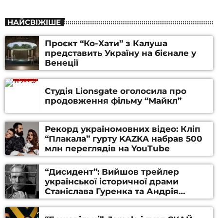
НАЙСВІЖІШЕ
Проєкт “Ко-Хати” з Калуша
представить Україну на бієнале у
Венеції
Студія Lionsgate оголосила про
продовження фільму “Майкл”
Рекорд україномовних відео: Кліп
“Плакала” гурту KAZKA набрав 500
млн переглядів на YouTube
“Дисидент”: Вийшов трейлер
української історичної драми
Станіслава Гуренка та Андрія
Алфьорова (ВІДЕО)