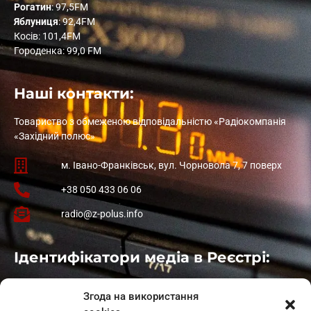
Рогатин
: 97,5FM
Яблуниця
: 92,4FM
Косів: 101,4FM
Городенка: 99,0 FM
Наші контакти:
Товариство з обмеженою відповідальністю «Радіокомпанія
«Західний полюс»
м. Івано-Франківськ, вул. Чорновола 7, 7 поверх
+38 050 433 06 06
radio@z-polus.info
Ідентифікатори медіа в Реєстрі:
Івано-Франківськ
: L11-00661
Згода на використання
Калуш
: L11-01410