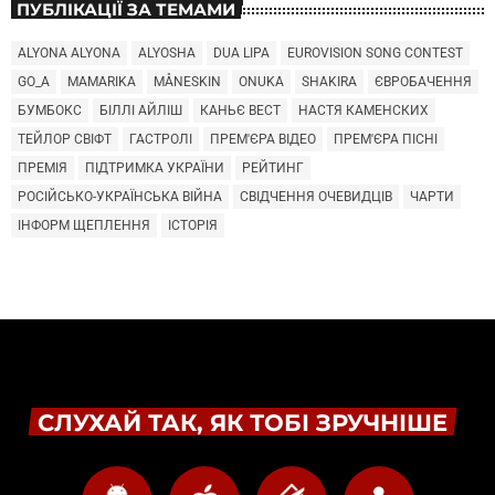
ПУБЛІКАЦІЇ ЗА ТЕМАМИ
ALYONA ALYONA
ALYOSHA
DUA LIPA
EUROVISION SONG CONTEST
GO_A
MAMARIKA
MÅNESKIN
ONUKA
SHAKIRA
ЄВРОБАЧЕННЯ
БУМБОКС
БІЛЛІ АЙЛІШ
КАНЬЄ ВЕСТ
НАСТЯ КАМЕНСКИХ
ТЕЙЛОР СВІФТ
ГАСТРОЛІ
ПРЕМ'ЄРА ВІДЕО
ПРЕМ'ЄРА ПІСНІ
ПРЕМІЯ
ПІДТРИМКА УКРАЇНИ
РЕЙТИНГ
РОСІЙСЬКО-УКРАЇНСЬКА ВІЙНА
СВІДЧЕННЯ ОЧЕВИДЦІВ
ЧАРТИ
ІНФОРМ ЩЕПЛЕННЯ
ІСТОРІЯ
СЛУХАЙ ТАК, ЯК ТОБІ ЗРУЧНІШЕ