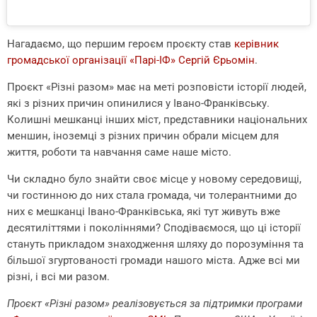
Нагадаємо, що першим героєм проєкту став
керівник
громадської організації «Парі-ІФ» Сергій Єрьомін
.
Проєкт «Різні разом» має на меті розповісти історії людей,
які з різних причин опинилися у Івано-Франківську.
Колишні мешканці інших міст, представники національних
меншин, іноземці з різних причин обрали місцем для
життя, роботи та навчання саме наше місто.
Чи складно було знайти своє місце у новому середовищі,
чи гостинною до них стала громада, чи толерантними до
них є мешканці Івано-Франківська, які тут живуть вже
десятиліттями і поколіннями? Сподіваємося, що ці історії
стануть прикладом знаходження шляху до порозуміння та
більшої згуртованості громади нашого міста. Адже всі ми
різні, і всі ми разом.
Проєкт «Різні разом» реалізовується за підтримки програми