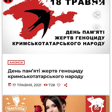
АНОНСИ
День пам’яті жертв геноциду
кримськотатарського народу
today
17 ТРАВНЯ, 2021
728
insert_link