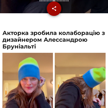
share
email
Акторка зробила колаборацію з
дизайнером Алессандрою
Бруніальті