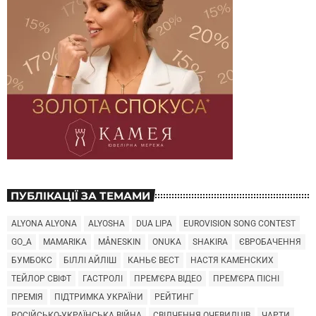
ПУБЛІКАЦІЇ ЗА ТЕМАМИ
ALYONA ALYONA
ALYOSHA
DUA LIPA
EUROVISION SONG CONTEST
GO_A
MAMARIKA
MÅNESKIN
ONUKA
SHAKIRA
ЄВРОБАЧЕННЯ
БУМБОКС
БІЛЛІ АЙЛІШ
КАНЬЄ ВЕСТ
НАСТЯ КАМЕНСКИХ
ТЕЙЛОР СВІФТ
ГАСТРОЛІ
ПРЕМ'ЄРА ВІДЕО
ПРЕМ'ЄРА ПІСНІ
ПРЕМІЯ
ПІДТРИМКА УКРАЇНИ
РЕЙТИНГ
РОСІЙСЬКО-УКРАЇНСЬКА ВІЙНА
СВІДЧЕННЯ ОЧЕВИДЦІВ
ЧАРТИ