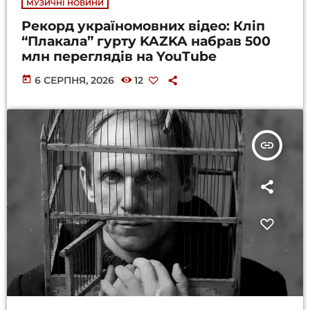
МУЗИЧНІ НОВИНИ
Рекорд україномовних відео: Кліп
“Плакала” гурту KAZKA набрав 500
млн переглядів на YouTube
today
6 СЕРПНЯ, 2026
12
insert_link