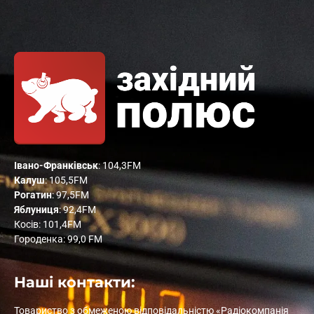
Івано-Франківськ
: 104,3FM
Калуш
: 105,5FM
Рогатин
: 97,5FM
Яблуниця
: 92,4FM
Косів: 101,4FM
Городенка: 99,0 FM
Наші контакти:
Товариство з обмеженою відповідальністю «Радіокомпанія