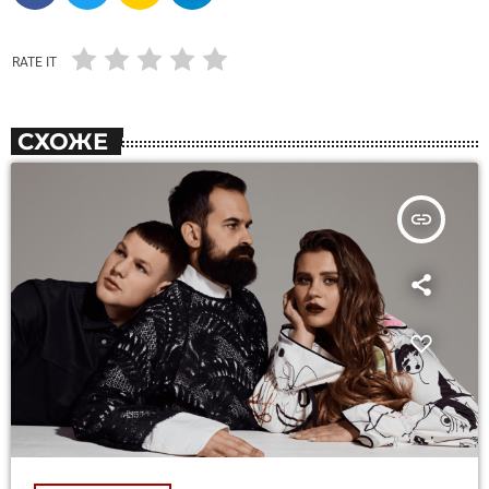
RATE IT
СХОЖЕ
insert_link