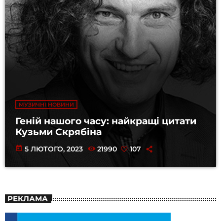
МУЗИЧНІ НОВИНИ
Геній нашого часу: найкращі цитати
Кузьми Скрябіна
today
5 ЛЮТОГО, 2023
21990
107
РЕКЛАМА