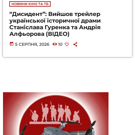
НОВИНИ КІНО ТА ТБ
“Дисидент”: Вийшов трейлер
української історичної драми
Станіслава Гуренка та Андрія
Алфьорова (ВІДЕО)
today
5 СЕРПНЯ, 2026
10