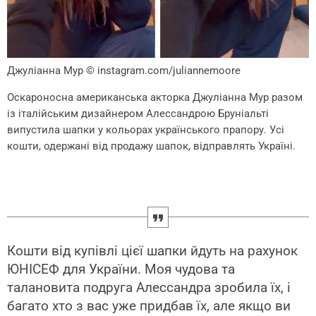
Джуліанна Мур
© instagram.com/juliannemoore
Оскароносна американська акторка Джуліанна Мур разом
із італійським дизайнером Алессандрою Бруніальті
випустила шапки у кольорах українського прапору. Усі
кошти, одержані від продажу шапок, відправлять Україні.
Кошти від купівлі цієї шапки йдуть на рахунок
ЮНІСЕФ для України. Моя чудова та
талановита подруга Алессандра зробила їх, і
багато хто з вас уже придбав їх, але якщо ви