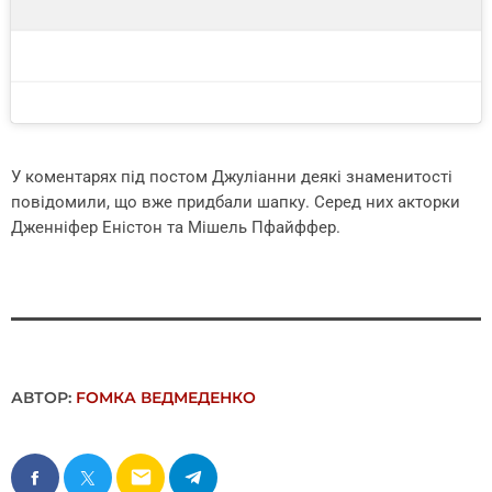
У коментарях під постом Джуліанни деякі знаменитості
повідомили, що вже придбали шапку. Серед них акторки
Дженніфер Еністон та Мішель Пфайффер.
АВТОР:
FОMКА ВЕДМЕДЕНКО
email