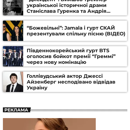
української історичної драми
Станіслава Гуренка та Андрія
Алфьорова (ВІДЕО)
“Божевільні”: Jamala і гурт СКАЙ
презентували спільну пісню (ВІДЕО)
Південнокорейський гурт BTS
оголосив бойкот премії “Греммі”
через нову номінацію
Голлівудський актор Джессі
Айзенберг несподівано відвідав
Україну
РЕКЛАМА