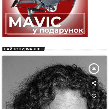
НАЙПОПУЛЯРНІШЕ
insert_link