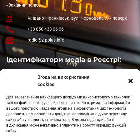
«Західний полюс»
м. Івано-Франківськ, вул. Чорновола 7, 7 поверх
+38 050 433 06 06
radio@z-polus.info
Ідентифікатори медіа в Реєстрі:
Івано-Франківськ
: L11-00661
Згода на використання
Калуш
: L11-01410
cookies
Рогатин
: L11-01801
Яблуниця
: L11-01720
Для забезпечення найкращого досвіду ми використовуємо технології,
Косів: L11-01805
такі як файли cookie, для збереження та/або отримання інформації з
Гарасимів: L11-02274
вашого пристрою. Надання згоди на використання цих технологій
дозволить нам обробляти дані, такі як поведінка під час перегляду
сайту або унікальні ідентифікатори. Відмова від згоди або її
відкликання може негативно вплинути на роботу окремих функцій
сайту.