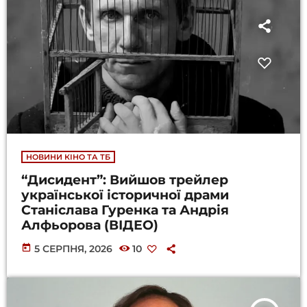
НОВИНИ КІНО ТА ТБ
“Дисидент”: Вийшов трейлер
української історичної драми
Станіслава Гуренка та Андрія
Алфьорова (ВІДЕО)
today
5 СЕРПНЯ, 2026
10