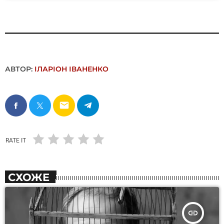
АВТОР:
ІЛАРІОН ІВАНЕНКО
email
RATE IT
СХОЖЕ
insert_link