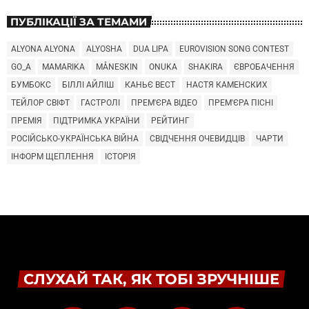
ПУБЛІКАЦІЇ ЗА ТЕМАМИ
ALYONA ALYONA
ALYOSHA
DUA LIPA
EUROVISION SONG CONTEST
GO_A
MAMARIKA
MÅNESKIN
ONUKA
SHAKIRA
ЄВРОБАЧЕННЯ
БУМБОКС
БІЛЛІ АЙЛІШ
КАНЬЄ ВЕСТ
НАСТЯ КАМЕНСКИХ
ТЕЙЛОР СВІФТ
ГАСТРОЛІ
ПРЕМ'ЄРА ВІДЕО
ПРЕМ'ЄРА ПІСНІ
ПРЕМІЯ
ПІДТРИМКА УКРАЇНИ
РЕЙТИНГ
РОСІЙСЬКО-УКРАЇНСЬКА ВІЙНА
СВІДЧЕННЯ ОЧЕВИДЦІВ
ЧАРТИ
ІНФОРМ ЩЕПЛЕННЯ
ІСТОРІЯ
СЛУХАЙ ТАК, ЯК ТОБІ ЗРУЧНІШЕ