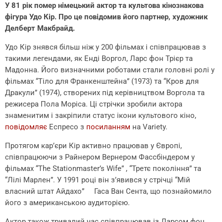
У 81 рік помер німецький актор та культова кінознакова
фігура Удо Кір. Про це повідомив його партнер, художник
Делберт Макбрайд.
Удо Кір знявся більш ніж у 200 фільмах і співпрацював з
такими легендами, як Енді Воргол, Ларс фон Трієр та
Мадонна. Його визначними роботами стали головні ролі у
фільмах “Тіло для Франкенштейна” (1973) та “Кров для
Дракули” (1974), створених під керівництвом Воргола та
режисера Пола Моріса. Ці стрічки зробили актора
знаменитим і закріпили статус ікони культового кіно,
повідомляє
Еспресо з
посиланням
на Variety.
Протягом кар’єри Кір активно працював у Європі,
співпрацюючи з Райнером Вернером Фассбіндером у
фільмах “The Stationmaster’s Wife” , “Третє покоління” та
“Лілі Марлен”. У 1991 році він з’явився у стрічці “Мій
власний штат Айдахо” Гаса Ван Сента, що познайомило
його з американською аудиторією.
Актор також тривалий час співпрацював із Ларсом фон