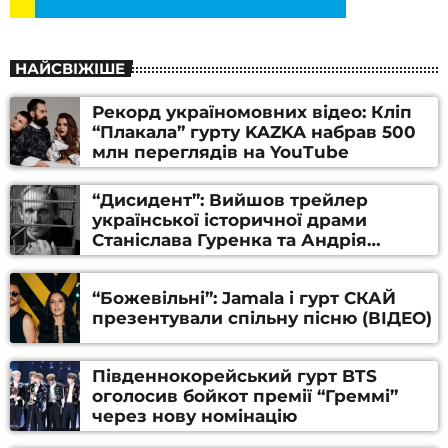
НАЙСВІЖІШЕ
Рекорд україномовних відео: Кліп
“Плакала” гурту KAZKA набрав 500
млн переглядів на YouTube
“Дисидент”: Вийшов трейлер
української історичної драми
Станіслава Гуренка та Андрія
Алфьорова (ВІДЕО)
“Божевільні”: Jamala і гурт СКАЙ
презентували спільну пісню (ВІДЕО)
Південнокорейський гурт BTS
оголосив бойкот премії “Греммі”
через нову номінацію