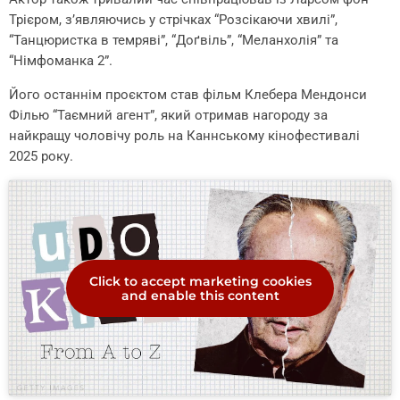
Трієром, з’являючись у стрічках “Розсікаючи хвилі”,
“Танцюристка в темряві”, “До
ґ
віль”, “Меланхолія” та
“Німфоманка 2”.
Його останнім проєктом став фільм Клебера Мендонси
Філью “Таємний агент”, який отримав нагороду за
найкращу чоловічу роль на Каннському кінофестивалі
2025 року.
Click to accept marketing cookies
and enable this content