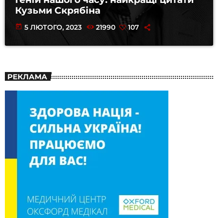
Кузьми Скрябіна
today
5 ЛЮТОГО, 2023
21990
107
РЕКЛАМА