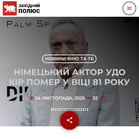
menu
НОВИНИ КІНО ТА ТБ
НІМЕЦЬКИЙ АКТОР УДО
КІР ПОМЕР У ВІЦІ 81 РОКУ
24 ЛИСТОПАДА, 2025
52
today
share
email