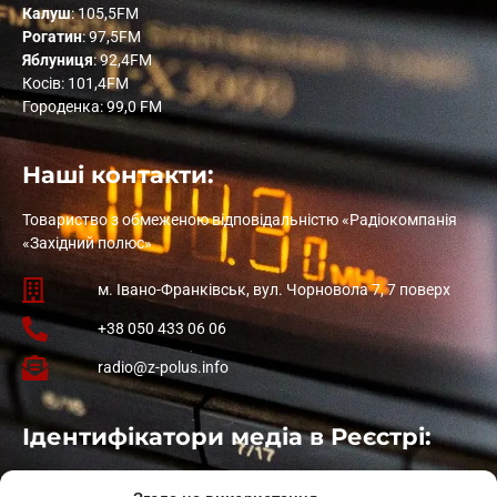
Калуш
: 105,5FM
Рогатин
: 97,5FM
Яблуниця
: 92,4FM
Косів: 101,4FM
Городенка: 99,0 FM
Наші контакти:
Товариство з обмеженою відповідальністю «Радіокомпанія
«Західний полюс»
м. Івано-Франківськ, вул. Чорновола 7, 7 поверх
+38 050 433 06 06
radio@z-polus.info
Ідентифікатори медіа в Реєстрі:
Івано-Франківськ
: L11-00661