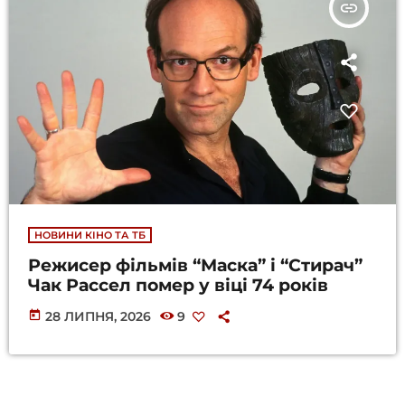
insert_link
НОВИНИ КІНО ТА ТБ
Режисер фільмів “Маска” і “Стирач”
Чак Рассел помер у віці 74 років
today
28 ЛИПНЯ, 2026
9