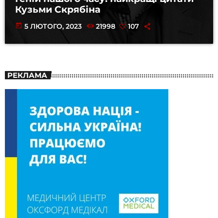
Кузьми Скрябіна
today
5 ЛЮТОГО, 2023
21998
107
РЕКЛАМА