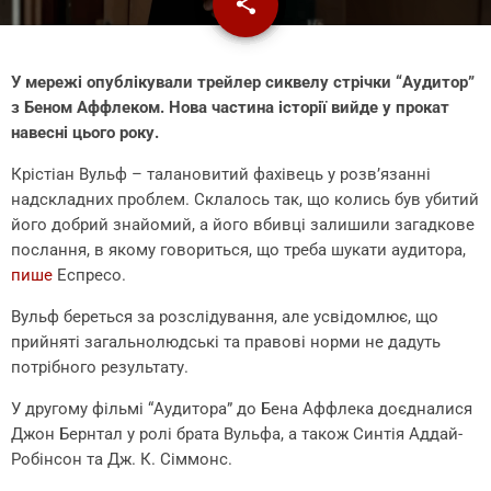
share
email
У мережі опублікували трейлер сиквелу стрічки “Аудитор”
з Беном Аффлеком. Нова частина історії вийде у прокат
навесні цього року.
Крістіан Вульф – талановитий фахівець у розв’язанні
надскладних проблем. Склалось так, що колись був убитий
його добрий знайомий, а його вбивці залишили загадкове
послання, в якому говориться, що треба шукати аудитора,
пише
Еспресо.
Вульф береться за розслідування, але усвідомлює, що
прийняті загальнолюдські та правові норми не дадуть
потрібного результату.
У другому фільмі “Аудитора” до Бена Аффлека доєдналися
Джон Бернтал у ролі брата Вульфа, а також Синтія Аддай-
Робінсон та Дж. К. Сіммонс.