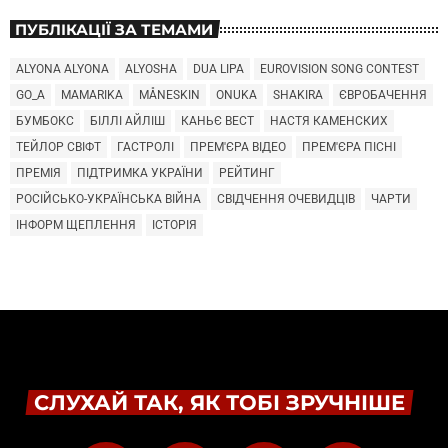
ПУБЛІКАЦІЇ ЗА ТЕМАМИ
ALYONA ALYONA
ALYOSHA
DUA LIPA
EUROVISION SONG CONTEST
GO_A
MAMARIKA
MÅNESKIN
ONUKA
SHAKIRA
ЄВРОБАЧЕННЯ
БУМБОКС
БІЛЛІ АЙЛІШ
КАНЬЄ ВЕСТ
НАСТЯ КАМЕНСКИХ
ТЕЙЛОР СВІФТ
ГАСТРОЛІ
ПРЕМ'ЄРА ВІДЕО
ПРЕМ'ЄРА ПІСНІ
ПРЕМІЯ
ПІДТРИМКА УКРАЇНИ
РЕЙТИНГ
РОСІЙСЬКО-УКРАЇНСЬКА ВІЙНА
СВІДЧЕННЯ ОЧЕВИДЦІВ
ЧАРТИ
ІНФОРМ ЩЕПЛЕННЯ
ІСТОРІЯ
СЛУХАЙ ТАК, ЯК ТОБІ ЗРУЧНІШЕ