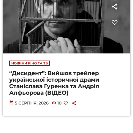
НОВИНИ КІНО ТА ТБ
“Дисидент”: Вийшов трейлер
української історичної драми
Станіслава Гуренка та Андрія
Алфьорова (ВІДЕО)
today
5 СЕРПНЯ, 2026
10