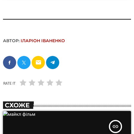
АВТОР:
ІЛАРІОН ІВАНЕНКО
email
RATE IT
СХОЖЕ
insert_link