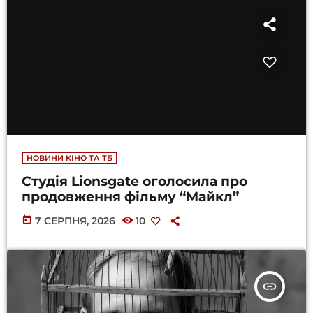
НОВИНИ КІНО ТА ТБ
Студія Lionsgate оголосила про
продовження фільму “Майкл”
today
7 СЕРПНЯ, 2026
10
insert_link