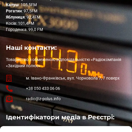
Калуш
: 105,5FM
Рогатин
: 97,5FM
Яблуниця
: 92,4FM
Косів: 101,4FM
Городенка: 99,0 FM
Наші контакти:
Товариство з обмеженою відповідальністю «Радіокомпанія
«Західний полюс»
м. Івано-Франківськ, вул. Чорновола 7, 7 поверх
+38 050 433 06 06
radio@z-polus.info
Ідентифікатори медіа в Реєстрі:
Івано-Франківськ
: L11-00661