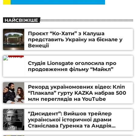
НАЙСВІЖІШЕ
Проєкт “Ко-Хати” з Калуша
представить Україну на бієнале у
Венеції
Студія Lionsgate оголосила про
продовження фільму “Майкл”
Рекорд україномовних відео: Кліп
“Плакала” гурту KAZKA набрав 500
млн переглядів на YouTube
“Дисидент”: Вийшов трейлер
української історичної драми
Станіслава Гуренка та Андрія
Алфьорова (ВІДЕО)