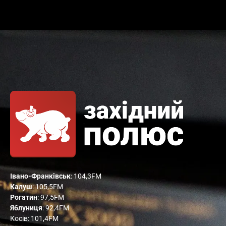
Івано-Франківськ
: 104,3FM
Калуш
: 105,5FM
Рогатин
: 97,5FM
Яблуниця
: 92,4FM
Косів: 101,4FM