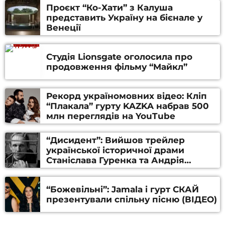
Проєкт “Ко-Хати” з Калуша
представить Україну на бієнале у
Венеції
Студія Lionsgate оголосила про
продовження фільму “Майкл”
Рекорд україномовних відео: Кліп
“Плакала” гурту KAZKA набрав 500
млн переглядів на YouTube
“Дисидент”: Вийшов трейлер
української історичної драми
Станіслава Гуренка та Андрія
Алфьорова (ВІДЕО)
“Божевільні”: Jamala і гурт СКАЙ
презентували спільну пісню (ВІДЕО)