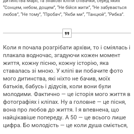
дитинства Марії, та знакові кліпи співачки, серед яких
“Сонцем, небом, дощем”, “Не бійся жити”, “Не забувається
любов”, “Не тому”, “Пробач”, “Якби ми”, “Танцюй”, “Рибка”.
Коли я почала розгрібати архіви, то і сміялась і
плакала водночас, згадуючи кожен момент
життя, кожну пісню, кожну історію, яка
ставалась зі мною. У кліпі ви побачите фото
мого дитинства, які ніхто не бачив, моїх
батьків, бабусь і дідусів, коли вони були
молодими. Фактично — це історія мого життя в
фотографіях і кліпах. Ну а головне — це пісня,
вона про любов до життя. І я впевнена, що
найцікавіше попереду. А 50 — це всього лише
цифра. Бо молодість — це коли душа сміється,