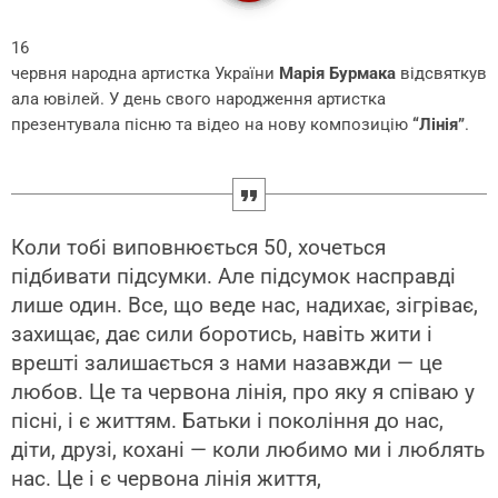
16
червня народна артистка України
Марія Бурмака
відсвяткув
ала ювілей. У день свого народження артистка
презентувала пісню та відео на нову композицію
“Лінія”
.
Коли тобі виповнюється 50, хочеться
підбивати підсумки. Але підсумок насправді
лише один. Все, що веде нас, надихає, зігріває,
захищає, дає сили боротись, навіть жити і
врешті залишається з нами назавжди — це
любов. Це та червона лінія, про яку я співаю у
пісні, і є життям. Батьки і покоління до нас,
діти, друзі, кохані — коли любимо ми і люблять
нас. Це і є червона лінія життя,