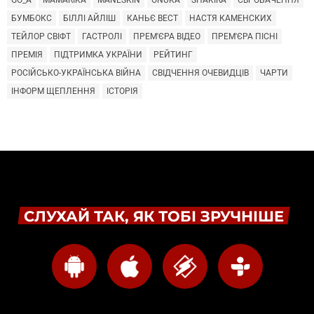
GO_A
MAMARIKA
MÅNESKIN
ONUKA
SHAKIRA
ЄВРОБАЧЕННЯ
БУМБОКС
БІЛЛІ АЙЛІШ
КАНЬЄ ВЕСТ
НАСТЯ КАМЕНСКИХ
ТЕЙЛОР СВІФТ
ГАСТРОЛІ
ПРЕМ'ЄРА ВІДЕО
ПРЕМ'ЄРА ПІСНІ
ПРЕМІЯ
ПІДТРИМКА УКРАЇНИ
РЕЙТИНГ
РОСІЙСЬКО-УКРАЇНСЬКА ВІЙНА
СВІДЧЕННЯ ОЧЕВИДЦІВ
ЧАРТИ
ІНФОРМ ЩЕПЛЕННЯ
ІСТОРІЯ
СЛУХАЙ ТАК, ЯК ТОБІ ЗРУЧНІШЕ