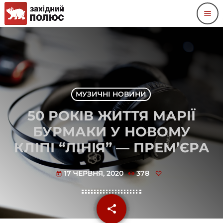
menu
МУЗИЧНІ НОВИНИ
50 РОКІВ ЖИТТЯ МАРІЇ
БУРМАКИ У НОВОМУ
КЛІПІ “ЛІНІЯ” — ПРЕМ’ЄРА
17 ЧЕРВНЯ, 2020
378
today
share
email