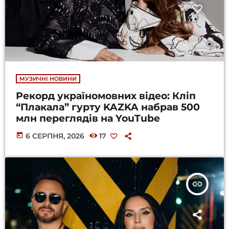
МУЗИЧНІ НОВИНИ
Рекорд україномовних відео: Кліп
“Плакала” гурту KAZKA набрав 500
млн переглядів на YouTube
today
6 СЕРПНЯ, 2026
17
insert_link