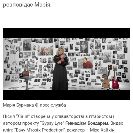
розповідає Марія.
Марія Бурмака
© прес-служба
Пісня “Лінія” створена у співавторстві з гітаристом і
автором проекту “Gypsy Lyre”
Геннадієм Бондарем
. Видео
кліп: “Бачу М’юзік Prodaction”, режисер – Міха Хайкін,