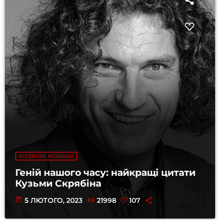
МУЗИЧНІ НОВИНИ
Геній нашого часу: найкращі цитати
Кузьми Скрябіна
today
5 ЛЮТОГО, 2023
21998
107