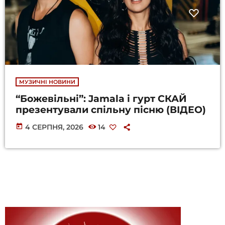
МУЗИЧНІ НОВИНИ
“Божевільні”: Jamala і гурт СКАЙ
презентували спільну пісню (ВІДЕО)
today
4 СЕРПНЯ, 2026
14