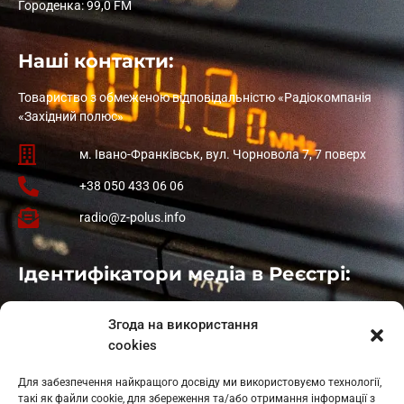
Городенка: 99,0 FM
Наші контакти:
Товариство з обмеженою відповідальністю «Радіокомпанія
«Західний полюс»
м. Івано-Франківськ, вул. Чорновола 7, 7 поверх
+38 050 433 06 06
radio@z-polus.info
Ідентифікатори медіа в Реєстрі:
Івано-Франківськ
: L11-00661
Згода на використання
Калуш
: L11-01410
cookies
Рогатин
: L11-01801
Яблуниця
: L11-01720
Для забезпечення найкращого досвіду ми використовуємо технології,
Косів: L11-01805
такі як файли cookie, для збереження та/або отримання інформації з