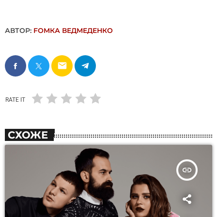
АВТОР:
FОMКА ВЕДМЕДЕНКО
email
RATE IT
СХОЖЕ
insert_link