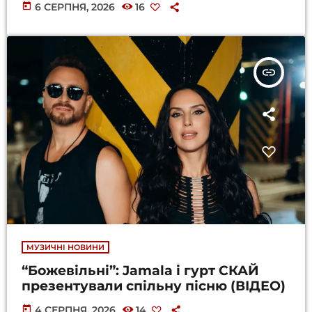
today
6 СЕРПНЯ, 2026
16
insert_link
МУЗИЧНІ НОВИНИ
“Божевільні”: Jamala і гурт СКАЙ
презентували спільну пісню (ВІДЕО)
today
4 СЕРПНЯ, 2026
14