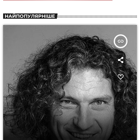
НАЙПОПУЛЯРНІШЕ
insert_link