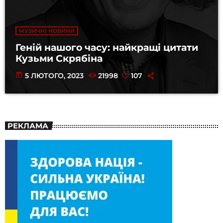
МУЗИЧНІ НОВИНИ
Геній нашого часу: найкращі цитати
Кузьми Скрябіна
today
5 ЛЮТОГО, 2023
21998
107
РЕКЛАМА