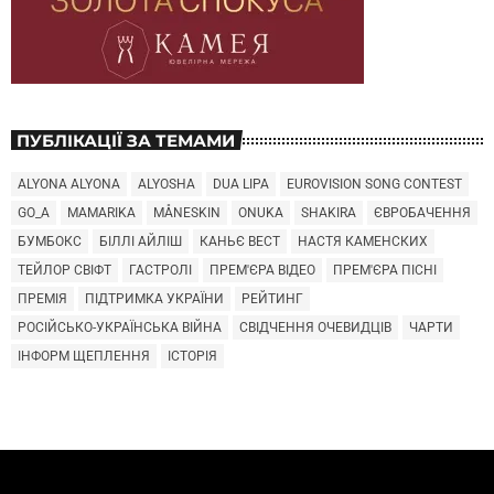
ПУБЛІКАЦІЇ ЗА ТЕМАМИ
ALYONA ALYONA
ALYOSHA
DUA LIPA
EUROVISION SONG CONTEST
GO_A
MAMARIKA
MÅNESKIN
ONUKA
SHAKIRA
ЄВРОБАЧЕННЯ
БУМБОКС
БІЛЛІ АЙЛІШ
КАНЬЄ ВЕСТ
НАСТЯ КАМЕНСКИХ
ТЕЙЛОР СВІФТ
ГАСТРОЛІ
ПРЕМ'ЄРА ВІДЕО
ПРЕМ'ЄРА ПІСНІ
ПРЕМІЯ
ПІДТРИМКА УКРАЇНИ
РЕЙТИНГ
РОСІЙСЬКО-УКРАЇНСЬКА ВІЙНА
СВІДЧЕННЯ ОЧЕВИДЦІВ
ЧАРТИ
ІНФОРМ ЩЕПЛЕННЯ
ІСТОРІЯ