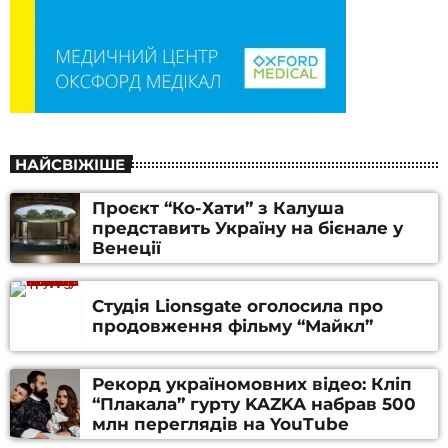
НАЙСВІЖІШЕ
Проєкт “Ко-Хати” з Калуша
представить Україну на бієнале у
Венеції
Студія Lionsgate оголосила про
продовження фільму “Майкл”
Рекорд україномовних відео: Кліп
“Плакала” гурту KAZKA набрав 500
млн переглядів на YouTube