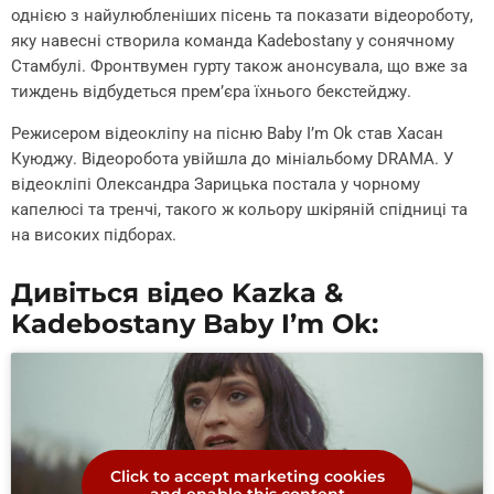
однією з найулюбленіших пісень та показати відеороботу,
яку навесні створила команда Kadebostany у сонячному
Стамбулі. Фронтвумен гурту також анонсувала, що вже за
тиждень відбудеться прем’єра їхнього бекстейджу.
Режисером відеокліпу на пісню Baby I’m Ok став Хасан
Куюджу. Відеоробота увійшла до мініальбому DRAMA. У
відеокліпі Олександра Зарицька постала у чорному
капелюсі та тренчі, такого ж кольору шкіряній спідниці та
на високих підборах.
Дивіться відео Kazka &
Kadebostany Baby I’m Ok:
Click to accept marketing cookies