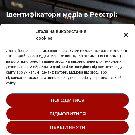
Ідентифікатори медіа в Реєстрі:
Івано-Франківськ
: L11-00661
Згода на використання
Калуш
: L11-01410
cookies
Рогатин
: L11-01801
Яблуниця
: L11-01720
Для забезпечення найкращого досвіду ми використовуємо технології,
Косів: L11-01805
такі як файли cookie, для збереження та/або отримання інформації з
Гарасимів: L11-02274
вашого пристрою. Надання згоди на використання цих технологій
дозволить нам обробляти дані, такі як поведінка під час перегляду
сайту або унікальні ідентифікатори. Відмова від згоди або її
відкликання може негативно вплинути на роботу окремих функцій
сайту.
ПОГОДИТИСЯ
© 1995-2026 РК «ЗАХІДНИЙ ПОЛЮС»
ВІДМОВИТИСЯ
ЛОГОТИП
РЕДАКЦІЙНИЙ СТАТУТ
ПЕРЕГЛЯНУТИ
СТРУКТУРА ВЛАСНОСТІ