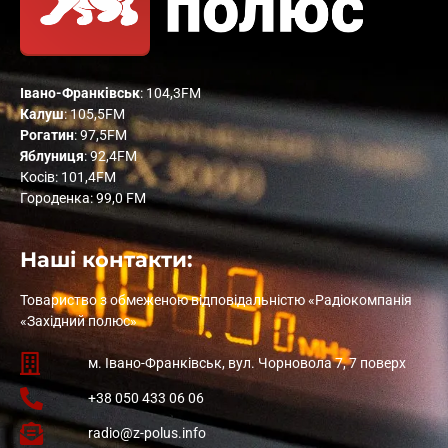
Івано-Франківськ
: 104,3FM
Калуш
: 105,5FM
Рогатин
: 97,5FM
Яблуниця
: 92,4FM
Косів: 101,4FM
Городенка: 99,0 FM
Наші контакти:
Товариство з обмеженою відповідальністю «Радіокомпанія
«Західний полюс»
м. Івано-Франківськ, вул. Чорновола 7, 7 поверх
+38 050 433 06 06
radio@z-polus.info