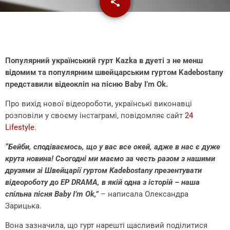
share
email
Популярний український гурт Kazka в дуеті з не менш
відомим та популярним швейцарським гуртом Kadebostany
представили відеокліп на пісню Baby I’m Ok.
Про вихід нової відеороботи, українські виконавці
розповіли у своєму інстаграмі, повідомляє сайт
24
Lifestyle
.
“Бейби, сподіваємось, що у вас все окей, адже в нас є дуже
крута новина! Сьогодні ми маємо за честь разом з нашими
друзями зі Швейцарії гуртом Kadebostany презентувати
відеороботу до EP DRAMA, в якій одна з історій – наша
спільна пісня Baby I’m Ok,”
– написала Олександра
Зарицька.
Вона зазначила, що гурт нарешті щасливий поділитися