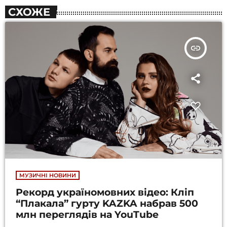
СХОЖЕ
insert_link
МУЗИЧНІ НОВИНИ
Рекорд україномовних відео: Кліп
“Плакала” гурту KAZKA набрав 500
млн переглядів на YouTube