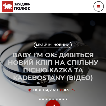
menu
МУЗИЧНІ НОВИНИ
BABY I’M OK: ДИВІТЬСЯ
НОВИЙ КЛІП НА СПІЛЬНУ
ПІСНЮ KAZKA ТА
KADEBOSTANY (ВІДЕО)
3 КВІТНЯ, 2020
169
today