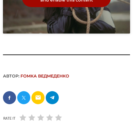
and enable this content
АВТОР:
FОMКА ВЕДМЕДЕНКО
email
RATE IT