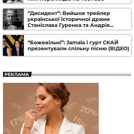
“Дисидент”: Вийшов трейлер
української історичної драми
Станіслава Гуренка та Андрія
Алфьорова (ВІДЕО)
“Божевільні”: Jamala і гурт СКАЙ
презентували спільну пісню (ВІДЕО)
РЕКЛАМА