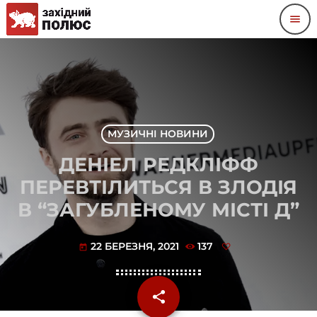
menu
МУЗИЧНІ НОВИНИ
ДЕНІЕЛ РЕДКЛІФФ
ПЕРЕВТІЛИТЬСЯ В ЗЛОДІЯ
В “ЗАГУБЛЕНОМУ МІСТІ Д”
22 БЕРЕЗНЯ, 2021
137
today
share
email