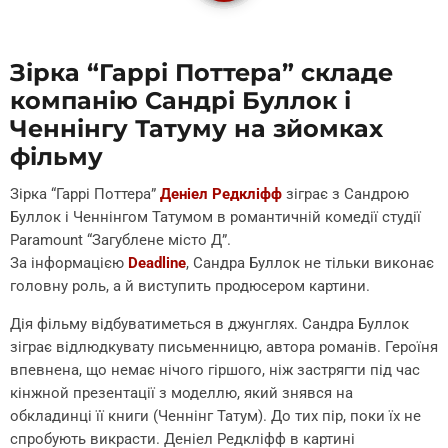
Зірка “Гаррі Поттера” складе
компанію Сандрі Буллок і
Ченнінгу Татуму на зйомках
фільму
Зірка “Гаррі Поттера”
Деніел Редкліфф
зіграє з Сандрою
Буллок і Ченнінгом Татумом в романтичній комедії студії
Paramount “Загублене місто Д”.
За інформацією
Deadline
, Сандра Буллок не тільки виконає
головну роль, а й виступить продюсером картини.
Дія фільму відбуватиметься в джунглях. Сандра Буллок
зіграє відлюдкувату письменницю, автора романів. Героїня
впевнена, що немає нічого гіршого, ніж застрягти під час
кінжной презентації з моделлю, який знявся на
обкладинці її книги (Ченнінг Татум). До тих пір, поки їх не
спробують викрасти. Деніел Редкліфф в картині