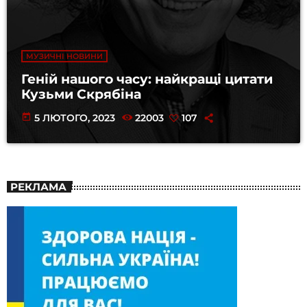
МУЗИЧНІ НОВИНИ
Геній нашого часу: найкращі цитати
Кузьми Скрябіна
today
5 ЛЮТОГО, 2023
22003
107
РЕКЛАМА