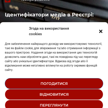
Ідентифікатори медіа в Реєстрі:
Івано-Франківськ
: L11-00661
Згода на використання
Калуш
: L11-01410
cookies
Рогатин
: L11-01801
Яблуниця
: L11-01720
Для забезпечення найкращого досвіду ми використовуємо технології,
Косів: L11-01805
такі як файли cookie, для збереження та/або отримання інформації з
Гарасимів: L11-02274
вашого пристрою. Надання згоди на використання цих технологій
дозволить нам обробляти дані, такі як поведінка під час перегляду
сайту або унікальні ідентифікатори. Відмова від згоди або її
відкликання може негативно вплинути на роботу окремих функцій
сайту.
ПОГОДИТИСЯ
© 1995-2026 РК «ЗАХІДНИЙ ПОЛЮС»
ВІДМОВИТИСЯ
ЛОГОТИП
РЕДАКЦІЙНИЙ СТАТУТ
СТРУКТУРА ВЛАСНОСТІ
ПЕРЕГЛЯНУТИ