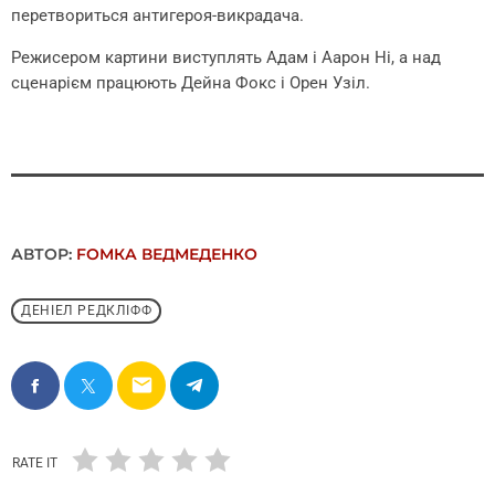
перетвориться антигероя-викрадача.
Режисером картини виступлять Адам і Аарон Ні, а над
сценарієм працюють Дейна Фокс і Орен Узіл.
АВТОР:
FОMКА ВЕДМЕДЕНКО
ДЕНІЕЛ РЕДКЛІФФ
email
RATE IT