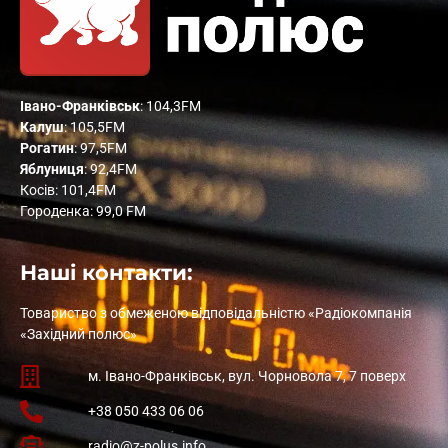
Івано-Франківськ
: 104,3FM
Калуш
: 105,5FM
Рогатин
: 97,5FM
Яблуниця
: 92,4FM
Косів: 101,4FM
Городенка: 99,0 FM
Наші контакти:
Товариство з обмеженою відповідальністю «Радіокомпанія
«Західний полюс»
м. Івано-Франківськ, вул. Чорновола 7, 7 поверх
+38 050 433 06 06
radio@z-polus.info