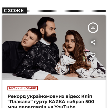
СХОЖЕ
insert_link
МУЗИЧНІ НОВИНИ
Рекорд україномовних відео: Кліп
“Плакала” гурту KAZKA набрав 500
млн переглядів на YouTube