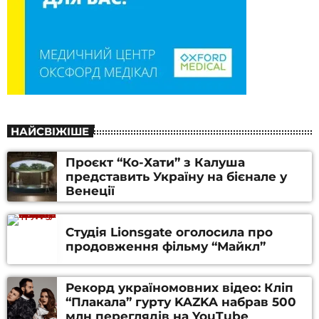
НАЙСВІЖІШЕ
Проєкт “Ко-Хати” з Калуша
представить Україну на бієнале у
Венеції
Студія Lionsgate оголосила про
продовження фільму “Майкл”
Рекорд україномовних відео: Кліп
“Плакала” гурту KAZKA набрав 500
млн переглядів на YouTube