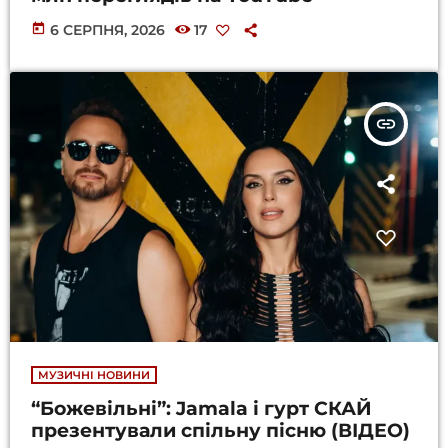
today
6 СЕРПНЯ, 2026
17
insert_link
МУЗИЧНІ НОВИНИ
“Божевільні”: Jamala і гурт СКАЙ
презентували спільну пісню (ВІДЕО)