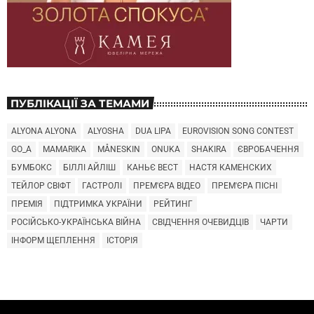
ПУБЛІКАЦІЇ ЗА ТЕМАМИ
ALYONA ALYONA
ALYOSHA
DUA LIPA
EUROVISION SONG CONTEST
GO_A
MAMARIKA
MÅNESKIN
ONUKA
SHAKIRA
ЄВРОБАЧЕННЯ
БУМБОКС
БІЛЛІ АЙЛІШ
КАНЬЄ ВЕСТ
НАСТЯ КАМЕНСКИХ
ТЕЙЛОР СВІФТ
ГАСТРОЛІ
ПРЕМ'ЄРА ВІДЕО
ПРЕМ'ЄРА ПІСНІ
ПРЕМІЯ
ПІДТРИМКА УКРАЇНИ
РЕЙТИНГ
РОСІЙСЬКО-УКРАЇНСЬКА ВІЙНА
СВІДЧЕННЯ ОЧЕВИДЦІВ
ЧАРТИ
ІНФОРМ ЩЕПЛЕННЯ
ІСТОРІЯ