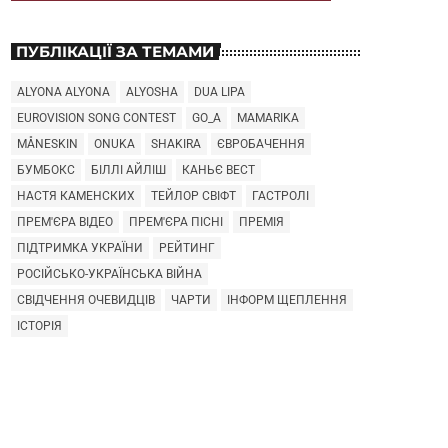
ПУБЛІКАЦІЇ ЗА ТЕМАМИ
ALYONA ALYONA
ALYOSHA
DUA LIPA
EUROVISION SONG CONTEST
GO_A
MAMARIKA
MÅNESKIN
ONUKA
SHAKIRA
ЄВРОБАЧЕННЯ
БУМБОКС
БІЛЛІ АЙЛІШ
КАНЬЄ ВЕСТ
НАСТЯ КАМЕНСКИХ
ТЕЙЛОР СВІФТ
ГАСТРОЛІ
ПРЕМ'ЄРА ВІДЕО
ПРЕМ'ЄРА ПІСНІ
ПРЕМІЯ
ПІДТРИМКА УКРАЇНИ
РЕЙТИНГ
РОСІЙСЬКО-УКРАЇНСЬКА ВІЙНА
СВІДЧЕННЯ ОЧЕВИДЦІВ
ЧАРТИ
ІНФОРМ ЩЕПЛЕННЯ
ІСТОРІЯ