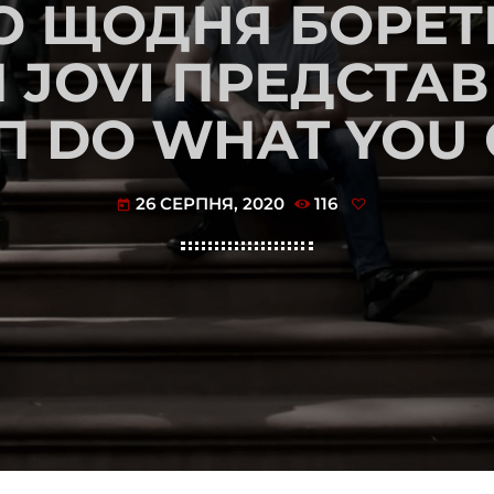
ТО ЩОДНЯ БОРЕТ
N JOVI ПРЕДСТА
П DO WHAT YOU
26 СЕРПНЯ, 2020
116
today