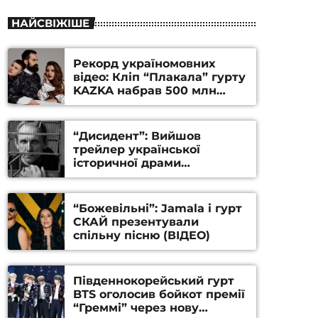
НАЙСВІЖІШЕ
Рекорд україномовних
відео: Кліп “Плакала” гурту
KAZKA набрав 500 млн
переглядів на YouTube
“Дисидент”: Вийшов
трейлер української
історичної драми
Станіслава Гуренка та
Андрія Алфьорова (ВІДЕО)
“Божевільні”: Jamala і гурт
СКАЙ презентували
спільну пісню (ВІДЕО)
Південнокорейський гурт
BTS оголосив бойкот премії
“Греммі” через нову