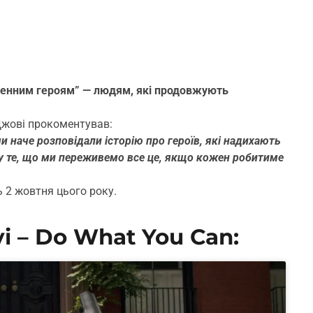
оденним героям” — людям, які продовжують
Джові прокоментував:
 наче розповідали історію про героїв, які надихають
у те, що ми переживемо все це, якщо кожен робитиме
 2 жовтня цього року.
i – Do What You Can: