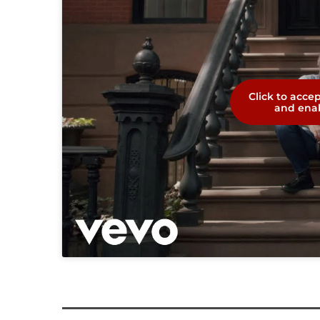
Click to acce
and enab