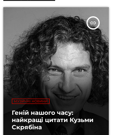
insert_link
МУЗИЧНІ НОВИНИ
Геній нашого часу:
найкращі цитати Кузьми
Скрябіна