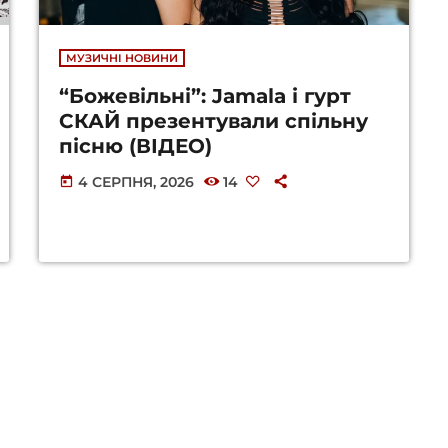
МУЗИЧНІ НОВИНИ
“Божевільні”: Jamala і гурт
СКАЙ презентували спільну
пісню (ВІДЕО)
4 СЕРПНЯ, 2026
14
today