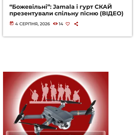
“Божевільні”: Jamala і гурт СКАЙ
презентували спільну пісню (ВІДЕО)
today
4 СЕРПНЯ, 2026
14