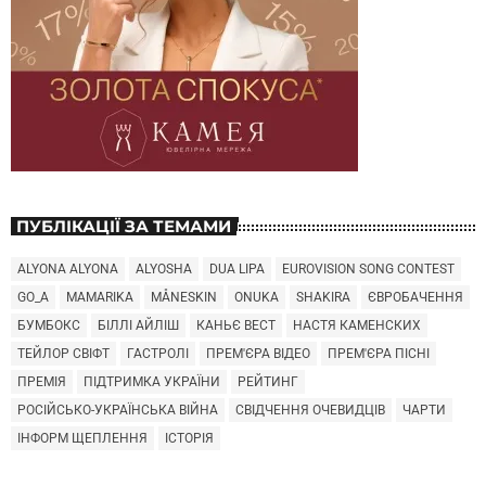
ПУБЛІКАЦІЇ ЗА ТЕМАМИ
ALYONA ALYONA
ALYOSHA
DUA LIPA
EUROVISION SONG CONTEST
GO_A
MAMARIKA
MÅNESKIN
ONUKA
SHAKIRA
ЄВРОБАЧЕННЯ
БУМБОКС
БІЛЛІ АЙЛІШ
КАНЬЄ ВЕСТ
НАСТЯ КАМЕНСКИХ
ТЕЙЛОР СВІФТ
ГАСТРОЛІ
ПРЕМ'ЄРА ВІДЕО
ПРЕМ'ЄРА ПІСНІ
ПРЕМІЯ
ПІДТРИМКА УКРАЇНИ
РЕЙТИНГ
РОСІЙСЬКО-УКРАЇНСЬКА ВІЙНА
СВІДЧЕННЯ ОЧЕВИДЦІВ
ЧАРТИ
ІНФОРМ ЩЕПЛЕННЯ
ІСТОРІЯ