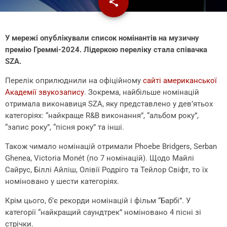
share
email
У мережі опублікували список номінантів на музичну
премію Греммі-2024. Лідеркою переліку стала співачка
SZA.
Перелік оприлюднили на офіційному
сайті американської
Академії звукозапису
. Зокрема, найбільше номінацій
отримала виконавиця SZA, яку представлено у дев’ятьох
категоріях: “найкраще R&B виконання”, “альбом року”,
“запис року”, “пісня року” та інші.
Також чимало номінацій отримали Phoebe Bridgers, Serban
Ghenea, Victoria Monét (по 7 номінацій). Щодо Майлі
Сайрус, Біллі Айліш, Олівії Родріго та Тейлор Свіфт, то їх
номіновано у шести категоріях.
Крім цього, б’є рекорди номінацій і фільм “Барбі”. У
категорії “найкращий саундтрек” номіновано 4 пісні зі
стрічки.