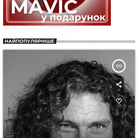
НАЙПОПУЛЯРНІШЕ
insert_link