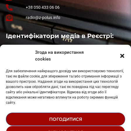
+38 050 433 06 06
radio@z-polus.info
Ідентифікатори медіа в Реєстрі:
Івано-Франківськ
: L11-00661
Згода на використання
Калуш
: L11-01410
cookies
Рогатин
: L11-01801
Яблуниця
: L11-01720
Для забезпечення найкращого досвіду ми використовуємо технології,
Косів: L11-01805
такі як файли cookie, для збереження та/або отримання інформації з
Гарасимів: L11-02274
вашого пристрою. Надання згоди на використання цих технологій
дозволить нам обробляти дані, такі як поведінка під час перегляду
сайту або унікальні ідентифікатори. Відмова від згоди або її
відкликання може негативно вплинути на роботу окремих функцій
сайту.
ПОГОДИТИСЯ
© 1995-2026 РК «ЗАХІДНИЙ ПОЛЮС»