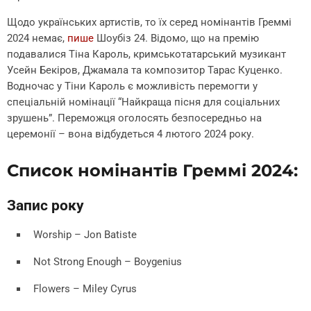
Щодо українських артистів, то їх серед номінантів Греммі
2024 немає,
пише
Шоубіз 24. Відомо, що на премію
подавалися Тіна Кароль, кримськотатарський музикант
Усейн Бекіров, Джамала та композитор Тарас Куценко.
Водночас у Тіни Кароль є можливість перемогти у
спеціальній номінації “Найкраща пісня для соціальних
зрушень”. Переможця оголосять безпосередньо на
церемонії – вона відбудеться 4 лютого 2024 року.
Список номінантів Греммі 2024:
Запис року
Worship – Jon Batiste
Not Strong Enough – Boygenius
Flowers – Miley Cyrus