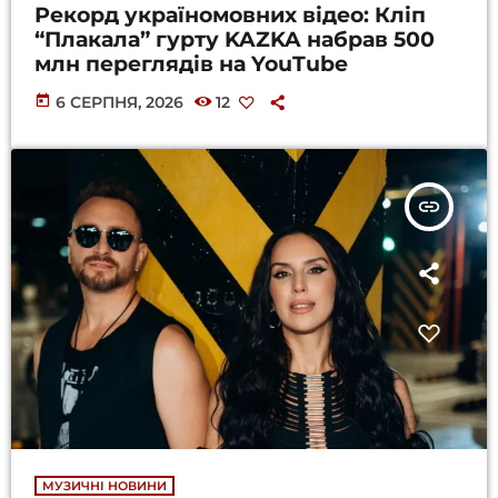
Рекорд україномовних відео: Кліп
“Плакала” гурту KAZKA набрав 500
млн переглядів на YouTube
today
6 СЕРПНЯ, 2026
12
insert_link
МУЗИЧНІ НОВИНИ