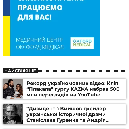
НАЙСВІЖІШЕ
Рекорд україномовних відео: Кліп
“Плакала” гурту KAZKA набрав 500
млн переглядів на YouTube
“Дисидент”: Вийшов трейлер
української історичної драми
Станіслава Гуренка та Андрія
Алфьорова (ВІДЕО)