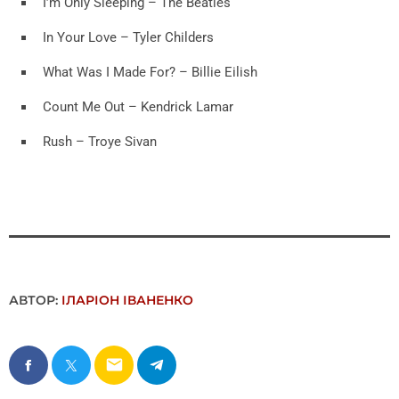
I’m Only Sleeping – The Beatles
In Your Love – Tyler Childers
What Was I Made For? – Billie Eilish
Count Me Out – Kendrick Lamar
Rush – Troye Sivan
АВТОР:
ІЛАРІОН ІВАНЕНКО
email