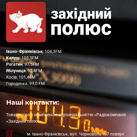
Івано-Франківськ
: 104,3FM
Калуш
: 105,5FM
Рогатин
: 97,5FM
Яблуниця
: 92,4FM
Косів: 101,4FM
Городенка: 99,0 FM
Наші контакти:
Товариство з обмеженою відповідальністю «Радіокомпанія
«Західний полюс»
м. Івано-Франківськ, вул. Чорновола 7, 7 поверх