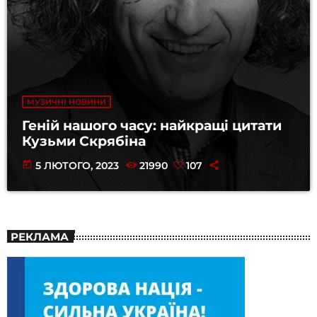
МУЗИЧНІ НОВИНИ
Геній нашого часу: найкращі цитати
Кузьми Скрябіна
today
5 ЛЮТОГО, 2023
21990
107
РЕКЛАМА