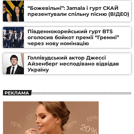
“Божевільні”: Jamala і гурт СКАЙ
презентували спільну пісню (ВІДЕО)
Південнокорейський гурт BTS
оголосив бойкот премії “Греммі”
через нову номінацію
Голлівудський актор Джессі
Айзенберг несподівано відвідав
Україну
РЕКЛАМА